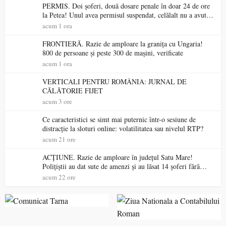
PERMIS. Doi șoferi, două dosare penale în doar 24 de ore
la Petea! Unul avea permisul suspendat, celălalt nu a avut
niciodată permis
acum 1 ora
FRONTIERĂ. Razie de amploare la granița cu Ungaria!
800 de persoane și peste 300 de mașini, verificate
acum 1 ora
VERTICALI PENTRU ROMÂNIA: JURNAL DE
CĂLĂTORIE FIJET
acum 3 ore
Ce caracteristici se simt mai puternic într-o sesiune de
distracție la sloturi online: volatilitatea sau nivelul RTP?
acum 21 ore
ACȚIUNE. Razie de amploare în județul Satu Mare!
Polițiștii au dat sute de amenzi și au lăsat 14 șoferi fără
permis într-o singură zi
acum 22 ore