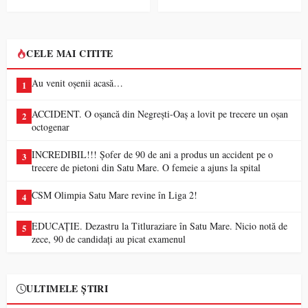
CELE MAI CITITE
Au venit oșenii acasă…
1
ACCIDENT. O oșancă din Negrești-Oaș a lovit pe trecere un oșan
2
octogenar
INCREDIBIL!!! Șofer de 90 de ani a produs un accident pe o
3
trecere de pietoni din Satu Mare. O femeie a ajuns la spital
CSM Olimpia Satu Mare revine în Liga 2!
4
EDUCAȚIE. Dezastru la Titluraziare în Satu Mare. Nicio notă de
5
zece, 90 de candidați au picat examenul
ULTIMELE ȘTIRI