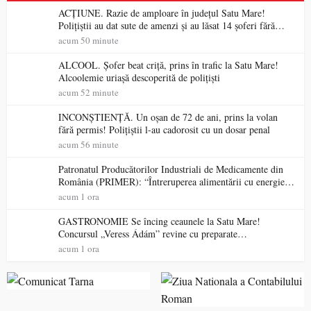
ACȚIUNE. Razie de amploare în județul Satu Mare!
Polițiștii au dat sute de amenzi și au lăsat 14 șoferi fără
permis într-o singură zi
acum 50 minute
ALCOOL. Șofer beat criță, prins în trafic la Satu Mare!
Alcoolemie uriașă descoperită de polițiști
acum 52 minute
INCONȘTIENȚĂ. Un oșan de 72 de ani, prins la volan
fără permis! Polițiștii l-au cadorosit cu un dosar penal
acum 56 minute
Patronatul Producătorilor Industriali de Medicamente din
România (PRIMER): “Întreruperea alimentării cu energie
electrică a fabricilor de medicamente va pune în pericol
acum 1 ora
accesul pacienților la medicamente esențiale
GASTRONOMIE Se încing ceaunele la Satu Mare!
Concursul „Veress Ádám” revine cu preparate
spectaculoase, premii și un jurat de renume
acum 1 ora