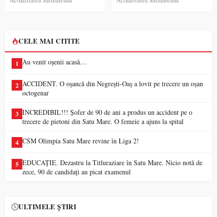
CELE MAI CITITE
Au venit oșenii acasă…
1
ACCIDENT. O oșancă din Negrești-Oaș a lovit pe trecere un oșan
2
octogenar
INCREDIBIL!!! Șofer de 90 de ani a produs un accident pe o
3
trecere de pietoni din Satu Mare. O femeie a ajuns la spital
CSM Olimpia Satu Mare revine în Liga 2!
4
EDUCAȚIE. Dezastru la Titluraziare în Satu Mare. Nicio notă de
5
zece, 90 de candidați au picat examenul
ULTIMELE ȘTIRI