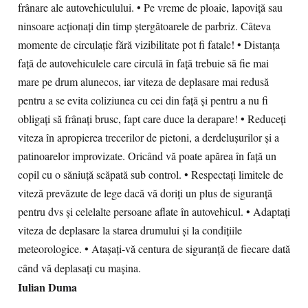
frânare ale autovehiculului. • Pe vreme de ploaie, lapoviţă sau
ninsoare acţionaţi din timp ştergătoarele de parbriz. Câteva
momente de circulaţie fără vizibilitate pot fi fatale! • Distanţa
faţă de autovehiculele care circulă în faţă trebuie să fie mai
mare pe drum alunecos, iar viteza de deplasare mai redusă
pentru a se evita coliziunea cu cei din faţă şi pentru a nu fi
obligaţi să frânaţi brusc, fapt care duce la derapare! • Reduceţi
viteza în apropierea trecerilor de pietoni, a derdeluşurilor şi a
patinoarelor improvizate. Oricând vă poate apărea în faţă un
copil cu o săniuţă scăpată sub control. • Respectaţi limitele de
viteză prevăzute de lege dacă vă doriţi un plus de siguranţă
pentru dvs şi celelalte persoane aflate în autovehicul. • Adaptaţi
viteza de deplasare la starea drumului şi la condiţiile
meteorologice. • Ataşaţi-vă centura de siguranţă de fiecare dată
când vă deplasaţi cu maşina.
Iulian Duma