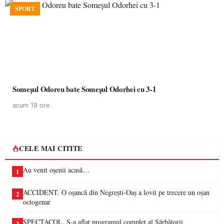
SPORT
Someșul Odoreu bate Someșul Odorhei cu 3-1
acum 19 ore
CELE MAI CITITE
Au venit oșenii acasă…
1
ACCIDENT. O oșancă din Negrești-Oaș a lovit pe trecere un oșan
2
octogenar
SPECTACOL. S-a aflat programul complet al Sărbătorii
3