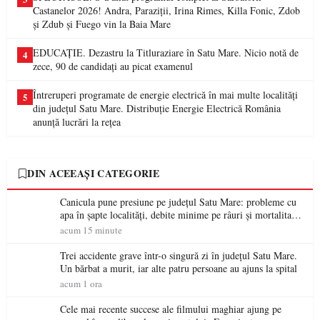
Castanelor 2026! Andra, Paraziții, Irina Rimes, Killa Fonic, Zdob
și Zdub și Fuego vin la Baia Mare
EDUCAȚIE. Dezastru la Titluraziare în Satu Mare. Nicio notă de
4
zece, 90 de candidați au picat examenul
Întreruperi programate de energie electrică în mai multe localități
5
din județul Satu Mare. Distribuție Energie Electrică România
anunță lucrări la rețea
DIN ACEEAȘI CATEGORIE
Canicula pune presiune pe județul Satu Mare: probleme cu
apa în șapte localități, debite minime pe râuri și mortalitate
piscicolă la Lacul Călinești
acum 15 minute
Trei accidente grave într-o singură zi în județul Satu Mare.
Un bărbat a murit, iar alte patru persoane au ajuns la spital
acum 1 ora
Cele mai recente succese ale filmului maghiar ajung pe