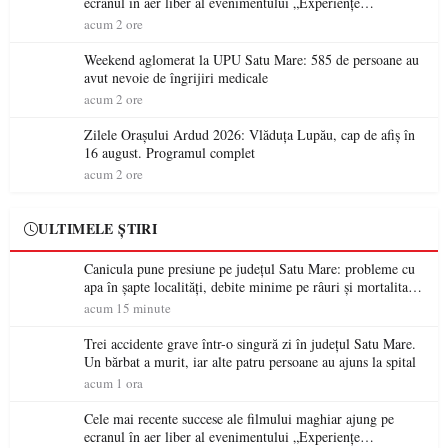
ecranul în aer liber al evenimentului „Experiențe
cinematografice Partium”
acum 2 ore
Weekend aglomerat la UPU Satu Mare: 585 de persoane au
avut nevoie de îngrijiri medicale
acum 2 ore
Zilele Orașului Ardud 2026: Vlăduța Lupău, cap de afiș în
16 august. Programul complet
acum 2 ore
ULTIMELE ȘTIRI
Canicula pune presiune pe județul Satu Mare: probleme cu
apa în șapte localități, debite minime pe râuri și mortalitate
piscicolă la Lacul Călinești
acum 15 minute
Trei accidente grave într-o singură zi în județul Satu Mare.
Un bărbat a murit, iar alte patru persoane au ajuns la spital
acum 1 ora
Cele mai recente succese ale filmului maghiar ajung pe
ecranul în aer liber al evenimentului „Experiențe