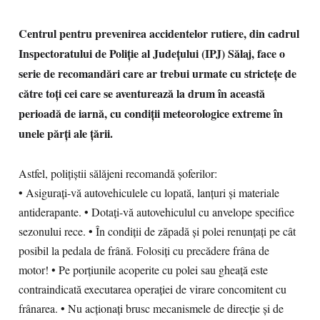
Centrul pentru prevenirea accidentelor rutiere, din cadrul
Inspectoratului de Poliție al Județului (IPJ) Sălaj, face o
serie de recomandări care ar trebui urmate cu strictețe de
către toți cei care se aventurează la drum în această
perioadă de iarnă, cu condiții meteorologice extreme în
unele părți ale țării.
Astfel, polițiștii sălăjeni recomandă șoferilor:
• Asiguraţi-vă autovehiculele cu lopată, lanţuri şi materiale
antiderapante. • Dotaţi-vă autovehiculul cu anvelope specifice
sezonului rece. • În condiţii de zăpadă şi polei renunţaţi pe cât
posibil la pedala de frână. Folosiţi cu precădere frâna de
motor! • Pe porţiunile acoperite cu polei sau gheaţă este
contraindicată executarea operaţiei de virare concomitent cu
frânarea. • Nu acţionaţi brusc mecanismele de direcţie şi de