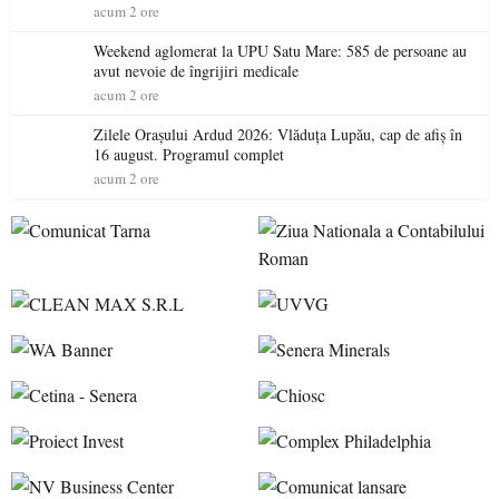
cinematografice Partium”
acum 2 ore
Weekend aglomerat la UPU Satu Mare: 585 de persoane au
avut nevoie de îngrijiri medicale
acum 2 ore
Zilele Orașului Ardud 2026: Vlăduța Lupău, cap de afiș în
16 august. Programul complet
acum 2 ore