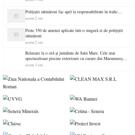
Polițiștii sătmăreni fac apel la responsabilitate în trafic…
acum 2 ore
Peste 350 de amenzi aplicate într-o singură zi de polițiștii
sătmăreni
acum 2 ore
Relaxare la o oră și jumătate de Satu Mare. Cele mai
spectaculoase piscine exterioare cu cazare din Maramureș,
ideale pentru o escapadă de vară
acum 3 ore