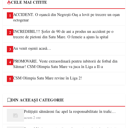
CELE MAI CITITE
ACCIDENT. O oșancă din Negrești-Oaș a lovit pe trecere un oșan
1
octogenar
INCREDIBIL!!! Șofer de 90 de ani a produs un accident pe o
2
trecere de pietoni din Satu Mare. O femeie a ajuns la spital
Au venit oșenii acasă…
3
PROMOVARE. Veste extraordinară pentru iubitorii de fotbal din
4
Sătmar! CSM Olimpia Satu Mare va juca în Liga a II-a
CSM Olimpia Satu Mare revine în Liga 2!
5
DIN ACEEAȘI CATEGORIE
Polițiștii sătmăreni fac apel la responsabilitate în trafic…
acum 2 ore