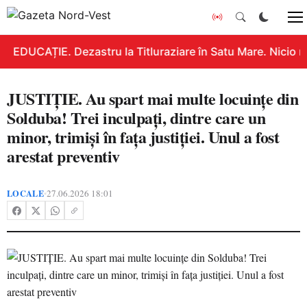
EDUCAȚIE. Dezastru la Titluraziare în Satu Mare. Nicio n
JUSTIȚIE. Au spart mai multe locuințe din
Solduba! Trei inculpați, dintre care un
minor, trimiși în fața justiției. Unul a fost
arestat preventiv
LOCALE
27.06.2026 18:01
•