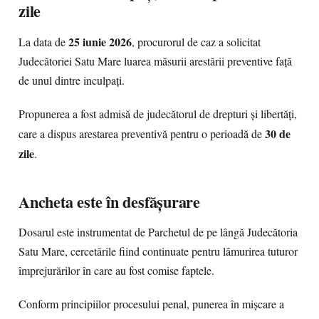
zile
25 iunie 2026
La data de
, procurorul de caz a solicitat
Judecătoriei Satu Mare luarea măsurii arestării preventive față
de unul dintre inculpați.
Propunerea a fost admisă de judecătorul de drepturi și libertăți,
30 de
care a dispus arestarea preventivă pentru o perioadă de
zile
.
Ancheta este în desfășurare
Dosarul este instrumentat de Parchetul de pe lângă Judecătoria
Satu Mare, cercetările fiind continuate pentru lămurirea tuturor
împrejurărilor în care au fost comise faptele.
Conform principiilor procesului penal, punerea în mișcare a