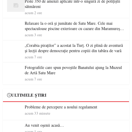
Peste 350 de amenzi aplicate într-o singură zi de polițiștii
sătmăreni
acum 2 ore
Relaxare la o oră și jumătate de Satu Mare. Cele mai
spectaculoase piscine exterioare cu cazare din Maramureș,
ideale pentru o escapadă de vară
acum 3 ore
„Corabia piraților” a acostat la Turț. O zi plină de aventură
și lecții despre democrație pentru copiii din tabăra de vară
acum 7 ore
Fotografiile care spun poveștile Banatului ajung la Muzeul
de Artă Satu Mare
acum 7 ore
ULTIMELE ȘTIRI
Probleme de percepere a noului regulament
acum 33 minute
Au venit oșenii acasă…
acum 1 ora