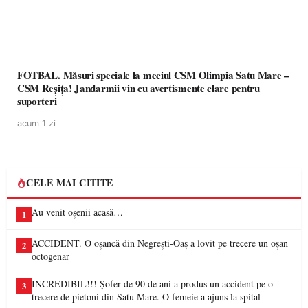
FOTBAL. Măsuri speciale la meciul CSM Olimpia Satu Mare –
CSM Reșița! Jandarmii vin cu avertismente clare pentru
suporteri
acum 1 zi
CELE MAI CITITE
Au venit oșenii acasă…
1
ACCIDENT. O oșancă din Negrești-Oaș a lovit pe trecere un oșan
2
octogenar
INCREDIBIL!!! Șofer de 90 de ani a produs un accident pe o
3
trecere de pietoni din Satu Mare. O femeie a ajuns la spital