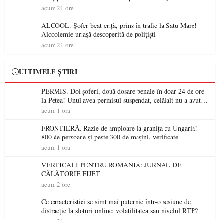
permis într-o singură zi
acum 21 ore
ALCOOL. Șofer beat criță, prins în trafic la Satu Mare!
Alcoolemie uriașă descoperită de polițiști
acum 21 ore
ULTIMELE ȘTIRI
PERMIS. Doi șoferi, două dosare penale în doar 24 de ore
la Petea! Unul avea permisul suspendat, celălalt nu a avut
niciodată permis
acum 1 ora
FRONTIERĂ. Razie de amploare la granița cu Ungaria!
800 de persoane și peste 300 de mașini, verificate
acum 1 ora
VERTICALI PENTRU ROMÂNIA: JURNAL DE
CĂLĂTORIE FIJET
acum 2 ore
Ce caracteristici se simt mai puternic într-o sesiune de
distracție la sloturi online: volatilitatea sau nivelul RTP?