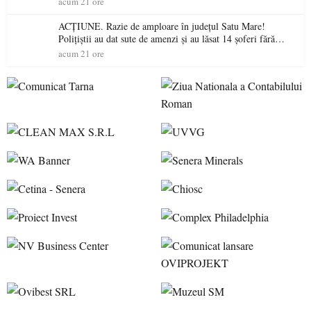
acum 21 ore
ACȚIUNE. Razie de amploare în județul Satu Mare!
Polițiștii au dat sute de amenzi și au lăsat 14 șoferi fără
permis într-o singură zi
acum 21 ore