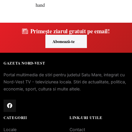
Primește ziarul gratuit pe email!
Abonează-te
GAZETA NORD-VEST
Portal multimedia de stiri pentru judetul Satu Mare, integrat cu
Nord-Vest TV - televiziunea locala. Stiri de actualitate, politica,
economie, sport, cultura si multe altele.
CATEGORII
LINK-URI UTILE
Locale
Contact