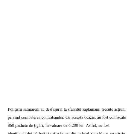
Poliţiştii sătmăreni au desfăşurat la sfârşitul săptămânii trecute acţiuni
privind combaterea contrabandei. Cu această ocazie, au fost confiscate
860 pachete de ţigări, în valoare de 6.200 lei. Astfel, au fost
identificaţi doi bărbaţi şi patru femei din judeţul Satu Mare, cu vârste