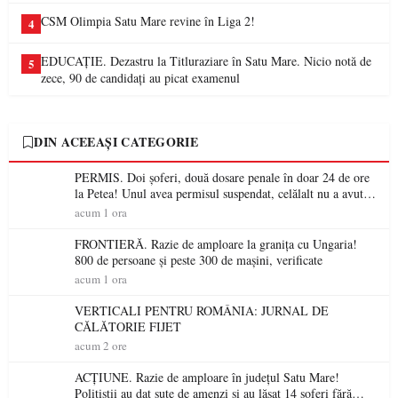
CSM Olimpia Satu Mare revine în Liga 2!
4
EDUCAȚIE. Dezastru la Titluraziare în Satu Mare. Nicio notă de
5
zece, 90 de candidați au picat examenul
DIN ACEEAȘI CATEGORIE
PERMIS. Doi șoferi, două dosare penale în doar 24 de ore
la Petea! Unul avea permisul suspendat, celălalt nu a avut
niciodată permis
acum 1 ora
FRONTIERĂ. Razie de amploare la granița cu Ungaria!
800 de persoane și peste 300 de mașini, verificate
acum 1 ora
VERTICALI PENTRU ROMÂNIA: JURNAL DE
CĂLĂTORIE FIJET
acum 2 ore
ACȚIUNE. Razie de amploare în județul Satu Mare!
Polițiștii au dat sute de amenzi și au lăsat 14 șoferi fără