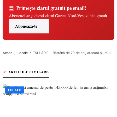
Primește ziarul gratuit pe email!
Abonează-te și citești ziarul Gazeta Nord-Vest zilnic, gratuit.
Abonează-te
Acasa
Locale
TÂLHĂRIE. . Bătrână de 79 de ani, atacată și jefui...
ARTICOLE SIMILARE
LOCALE