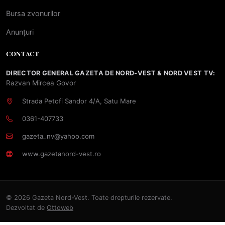
Bursa zvonurilor
Anunțuri
CONTACT
DIRECTOR GENERAL GAZETA DE NORD-VEST & NORD VEST TV:
Razvan Mircea Govor
Strada Petofi Sandor 4/A, Satu Mare
0361-407733
gazeta_nv@yahoo.com
www.gazetanord-vest.ro
© 2026 Gazeta Nord-Vest. Toate drepturile rezervate.
Dezvoltat de
Ottoweb