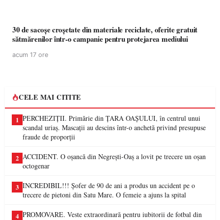
30 de sacoșe croșetate din materiale reciclate, oferite gratuit
sătmărenilor într-o campanie pentru protejarea mediului
acum 17 ore
CELE MAI CITITE
PERCHEZIȚII. Primărie din ȚARA OAȘULUI, în centrul unui
1
scandal uriaș. Mascații au descins într-o anchetă privind presupuse
fraude de proporții
ACCIDENT. O oșancă din Negrești-Oaș a lovit pe trecere un oșan
2
octogenar
INCREDIBIL!!! Șofer de 90 de ani a produs un accident pe o
3
trecere de pietoni din Satu Mare. O femeie a ajuns la spital
PROMOVARE. Veste extraordinară pentru iubitorii de fotbal din
4