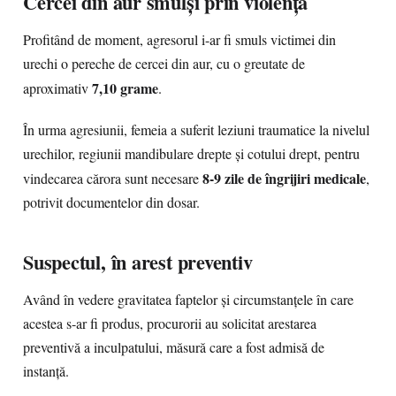
Cercei din aur smulși prin violență
Profitând de moment, agresorul i-ar fi smuls victimei din
urechi o pereche de cercei din aur, cu o greutate de
7,10 grame
aproximativ
.
În urma agresiunii, femeia a suferit leziuni traumatice la nivelul
urechilor, regiunii mandibulare drepte și cotului drept, pentru
8-9 zile de îngrijiri medicale
vindecarea cărora sunt necesare
,
potrivit documentelor din dosar.
Suspectul, în arest preventiv
Având în vedere gravitatea faptelor și circumstanțele în care
acestea s-ar fi produs, procurorii au solicitat arestarea
preventivă a inculpatului, măsură care a fost admisă de
instanță.