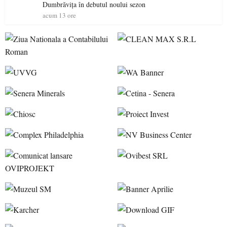
Dumbrăvița în debutul noului sezon
acum 13 ore