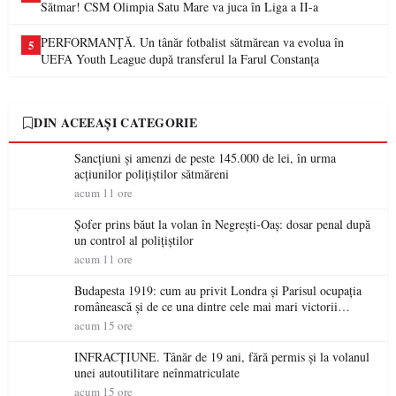
Sătmar! CSM Olimpia Satu Mare va juca în Liga a II-a
PERFORMANȚĂ. Un tânăr fotbalist sătmărean va evolua în
5
UEFA Youth League după transferul la Farul Constanța
DIN ACEEAȘI CATEGORIE
Sancțiuni și amenzi de peste 145.000 de lei, în urma
acțiunilor polițiștilor sătmăreni
acum 11 ore
Șofer prins băut la volan în Negrești-Oaș: dosar penal după
un control al polițiștilor
acum 11 ore
Budapesta 1919: cum au privit Londra și Parisul ocupația
românească și de ce una dintre cele mai mari victorii
militare ale României a devenit o controversă diplomatică
acum 15 ore
europeană ( partea a II-a)
INFRACȚIUNE. Tânăr de 19 ani, fără permis și la volanul
unei autoutilitare neînmatriculate
acum 15 ore