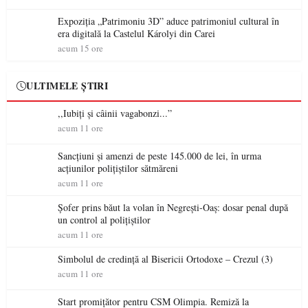
Expoziția „Patrimoniu 3D” aduce patrimoniul cultural în
era digitală la Castelul Károlyi din Carei
acum 15 ore
ULTIMELE ȘTIRI
,,Iubiți și câinii vagabonzi...”
acum 11 ore
Sancțiuni și amenzi de peste 145.000 de lei, în urma
acțiunilor polițiștilor sătmăreni
acum 11 ore
Șofer prins băut la volan în Negrești-Oaș: dosar penal după
un control al polițiștilor
acum 11 ore
Simbolul de credinţă al Bisericii Ortodoxe – Crezul (3)
acum 11 ore
Start promițător pentru CSM Olimpia. Remiză la