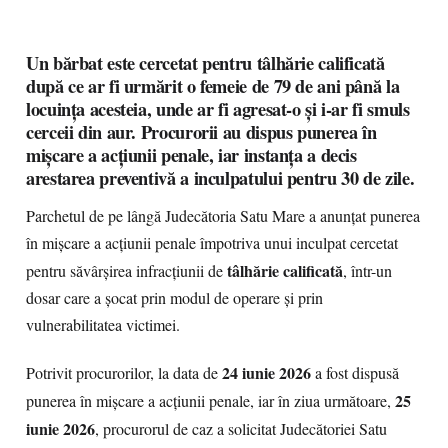
Un bărbat este cercetat pentru tâlhărie calificată
după ce ar fi urmărit o femeie de 79 de ani până la
locuința acesteia, unde ar fi agresat-o și i-ar fi smuls
cerceii din aur. Procurorii au dispus punerea în
mișcare a acțiunii penale, iar instanța a decis
arestarea preventivă a inculpatului pentru 30 de zile.
Parchetul de pe lângă Judecătoria Satu Mare a anunțat punerea
în mișcare a acțiunii penale împotriva unui inculpat cercetat
tâlhărie calificată
pentru săvârșirea infracțiunii de
, într-un
dosar care a șocat prin modul de operare și prin
vulnerabilitatea victimei.
24 iunie 2026
Potrivit procurorilor, la data de
a fost dispusă
25
punerea în mișcare a acțiunii penale, iar în ziua următoare,
iunie 2026
, procurorul de caz a solicitat Judecătoriei Satu