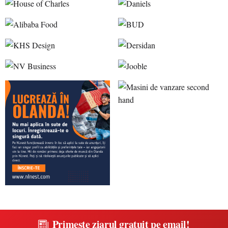
Primește ziarul gratuit pe email!