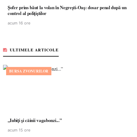
Șofer prins băut la volan în Negrești-Oaș: dosar penal după un
control al polițiștilor
acum 16 ore
ULTIMELE ARTICOLE
BURSA ZVONURILOR
,,Iubiți și câinii vagabonzi...”
acum 15 ore