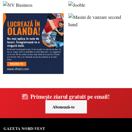
Primește ziarul gratuit pe email!
Abonează-te
GAZETA NORD-VEST