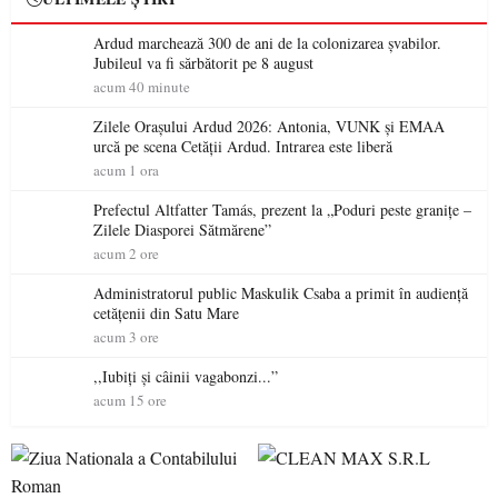
Ardud marchează 300 de ani de la colonizarea șvabilor.
Jubileul va fi sărbătorit pe 8 august
acum 40 minute
Zilele Orașului Ardud 2026: Antonia, VUNK și EMAA
urcă pe scena Cetății Ardud. Intrarea este liberă
acum 1 ora
Prefectul Altfatter Tamás, prezent la „Poduri peste granițe –
Zilele Diasporei Sătmărene”
acum 2 ore
Administratorul public Maskulik Csaba a primit în audiență
cetățenii din Satu Mare
acum 3 ore
,,Iubiți și câinii vagabonzi...”
acum 15 ore