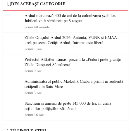
DIN ACEEAȘI CATEGORIE
Ardud marchează 300 de ani de la colonizarea șvabilor.
Jubileul va fi sărbătorit pe 8 august
acum 40 minute
Zilele Orașului Ardud 2026: Antonia, VUNK și EMAA
urcă pe scena Cetății Ardud. Intrarea este liberă
acum 1 ora
Prefectul Altfatter Tamás, prezent la „Poduri peste granițe –
Zilele Diasporei Sătmărene”
acum 2 ore
Administratorul public Maskulik Csaba a primit în audiență
cetățenii din Satu Mare
acum 3 ore
Sancțiuni și amenzi de peste 145.000 de lei, în urma
acțiunilor polițiștilor sătmăreni
acum 16 ore
ULTIMELE ȘTIRI