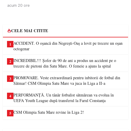
acum 20 ore
CELE MAI CITITE
ACCIDENT. O oșancă din Negrești-Oaș a lovit pe trecere un oșan
1
octogenar
INCREDIBIL!!! Șofer de 90 de ani a produs un accident pe o
2
trecere de pietoni din Satu Mare. O femeie a ajuns la spital
PROMOVARE. Veste extraordinară pentru iubitorii de fotbal din
3
Sătmar! CSM Olimpia Satu Mare va juca în Liga a II-a
PERFORMANȚĂ. Un tânăr fotbalist sătmărean va evolua în
4
UEFA Youth League după transferul la Farul Constanța
CSM Olimpia Satu Mare revine în Liga 2!
5