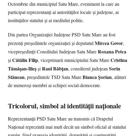
Octombrie din municipiul Satu Mare, eveniment la care au
participat reprezentanți ai autorităților locale și județene, ai
instituțiilor statului și ai mediului politic.
Din partea Organizației Județene PSD Satu Mare au fost
Mircea Govor
prezenți președintele organizației și deputatul
,
Roxana Petca
vicepreședinții Consiliului Județean Satu Mare
Cătălin Filip
Cristina
și
, viceprimarii municipiului Satu Mare
Tămășan-Ilieș
Raul Băbțan
Sorin
și
, consilierul județean
Stănean
Bianca Șorian
, președintele TSD Satu Mare
, alături
de numeroși membri ai echipei social-democrate.
Tricolorul, simbol al identității naționale
Reprezentanții PSD Satu Mare au transmis că Drapelul
Național reprezintă mai mult decât un simbol oficial al statului
român, fiind expresia identității, demnității și continuității