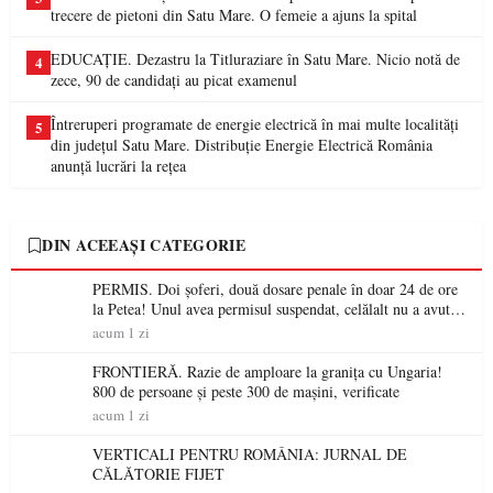
trecere de pietoni din Satu Mare. O femeie a ajuns la spital
EDUCAȚIE. Dezastru la Titluraziare în Satu Mare. Nicio notă de
4
zece, 90 de candidați au picat examenul
Întreruperi programate de energie electrică în mai multe localități
5
din județul Satu Mare. Distribuție Energie Electrică România
anunță lucrări la rețea
DIN ACEEAȘI CATEGORIE
PERMIS. Doi șoferi, două dosare penale în doar 24 de ore
la Petea! Unul avea permisul suspendat, celălalt nu a avut
niciodată permis
acum 1 zi
FRONTIERĂ. Razie de amploare la granița cu Ungaria!
800 de persoane și peste 300 de mașini, verificate
acum 1 zi
VERTICALI PENTRU ROMÂNIA: JURNAL DE
CĂLĂTORIE FIJET