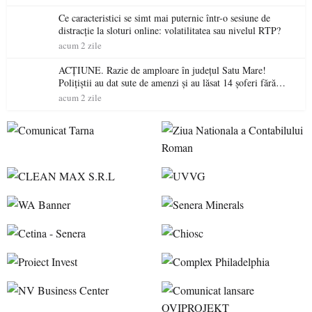
Ce caracteristici se simt mai puternic într-o sesiune de
distracție la sloturi online: volatilitatea sau nivelul RTP?
acum 2 zile
ACȚIUNE. Razie de amploare în județul Satu Mare!
Polițiștii au dat sute de amenzi și au lăsat 14 șoferi fără
permis într-o singură zi
acum 2 zile