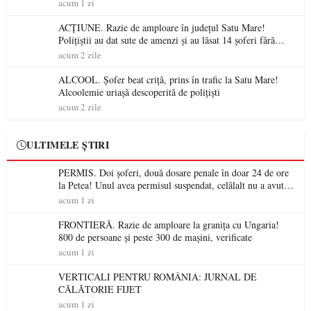
acum 1 zi
ACȚIUNE. Razie de amploare în județul Satu Mare!
Polițiștii au dat sute de amenzi și au lăsat 14 șoferi fără
permis într-o singură zi
acum 2 zile
ALCOOL. Șofer beat criță, prins în trafic la Satu Mare!
Alcoolemie uriașă descoperită de polițiști
acum 2 zile
ULTIMELE ȘTIRI
PERMIS. Doi șoferi, două dosare penale în doar 24 de ore
la Petea! Unul avea permisul suspendat, celălalt nu a avut
niciodată permis
acum 1 zi
FRONTIERĂ. Razie de amploare la granița cu Ungaria!
800 de persoane și peste 300 de mașini, verificate
acum 1 zi
VERTICALI PENTRU ROMÂNIA: JURNAL DE
CĂLĂTORIE FIJET
acum 1 zi