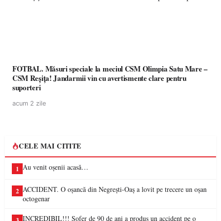
FOTBAL. Măsuri speciale la meciul CSM Olimpia Satu Mare –
CSM Reșița! Jandarmii vin cu avertismente clare pentru
suporteri
acum 2 zile
CELE MAI CITITE
Au venit oșenii acasă…
1
ACCIDENT. O oșancă din Negrești-Oaș a lovit pe trecere un oșan
2
octogenar
INCREDIBIL!!! Șofer de 90 de ani a produs un accident pe o
3