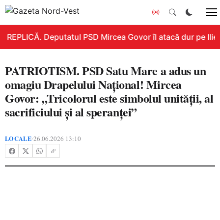
REPLICĂ. Deputatul PSD Mircea Govor îl atacă dur pe Ilie B
PATRIOTISM. PSD Satu Mare a adus un
omagiu Drapelului Național! Mircea
Govor: „Tricolorul este simbolul unității, al
sacrificiului și al speranței”
LOCALE
26.06.2026 13:10
•