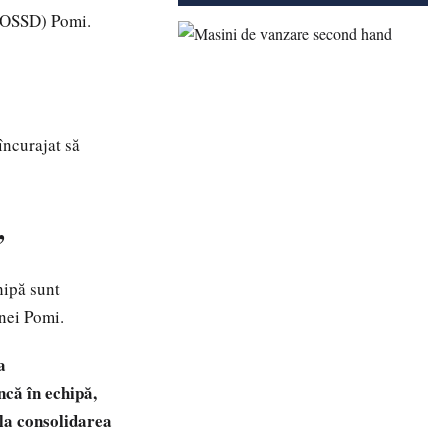
 (OSSD) Pomi.
încurajat să
”
hipă sunt
unei Pomi.
a
ncă în echipă,
 la consolidarea