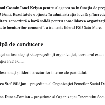
mnul Cosmin Ionel Krișan pentru alegerea sa în funcția de pre
 Pomi. Rezultatele obținute în administrația locală și încred
tate reprezintă o bază solidă pentru consolidarea organizați
cate locuitorilor comunei
”, a transmis liderul PSD Satu Mare.
ipă de conducere
ței au fost aleși și vicepreședinții organizației, secretarul exec
ației PSD Pomi.
desemnați și liderii structurilor interne ale partidului:
ca Ștef-Sălăjan
– președinte al Organizației Femeilor Social 
ana Dunca-Pomian
– președinte al Organizației Tineretului Soc