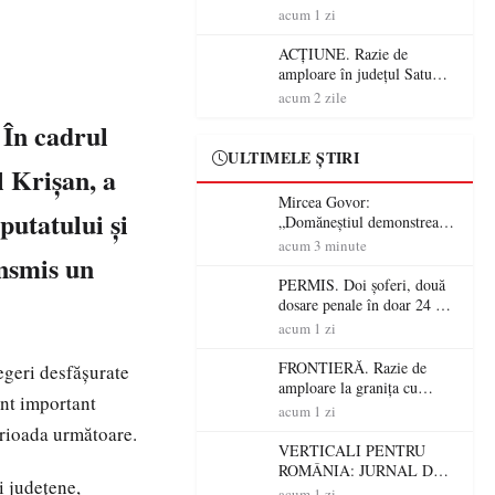
CĂLĂTORIE FIJET
acum 1 zi
ACȚIUNE. Razie de
amploare în județul Satu
Mare! Polițiștii au dat sute
acum 2 zile
de amenzi și au lăsat 14
 În cadrul
șoferi fără permis într-o
singură zi
ULTIMELE ȘTIRI
 Krișan, a
Mircea Govor:
putatului și
„Domăneștiul demonstrează
că tradiția, credința și
acum 3 minute
nsmis un
continuitatea pot construi
comunități puternice”
PERMIS. Doi șoferi, două
dosare penale în doar 24 de
ore la Petea! Unul avea
acum 1 zi
permisul suspendat, celălalt
nu a avut niciodată permis
FRONTIERĂ. Razie de
geri desfășurate
amploare la granița cu
ent important
Ungaria! 800 de persoane și
acum 1 zi
peste 300 de mașini,
erioada următoare.
verificate
VERTICALI PENTRU
ROMÂNIA: JURNAL DE
i județene,
CĂLĂTORIE FIJET
acum 1 zi