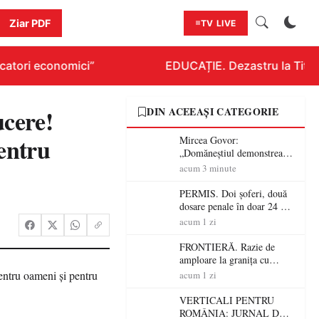
Ziar PDF
TV LIVE
atori economici”
EDUCAȚIE. Dezastru la Titluraz
cere!
DIN ACEEAȘI CATEGORIE
entru
Mircea Govor:
„Domăneștiul demonstrează
că tradiția, credința și
acum 3 minute
continuitatea pot construi
comunități puternice”
PERMIS. Doi șoferi, două
dosare penale în doar 24 de
ore la Petea! Unul avea
acum 1 zi
permisul suspendat, celălalt
nu a avut niciodată permis
FRONTIERĂ. Razie de
amploare la granița cu
Ungaria! 800 de persoane și
acum 1 zi
peste 300 de mașini,
verificate
VERTICALI PENTRU
ROMÂNIA: JURNAL DE