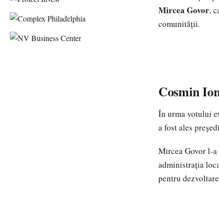
Mircea Govor
, 
comunității.
Cosmin Ion
În urma votului e
a fost ales preșe
Mircea Govor l-a f
administrația loc
pentru dezvoltare