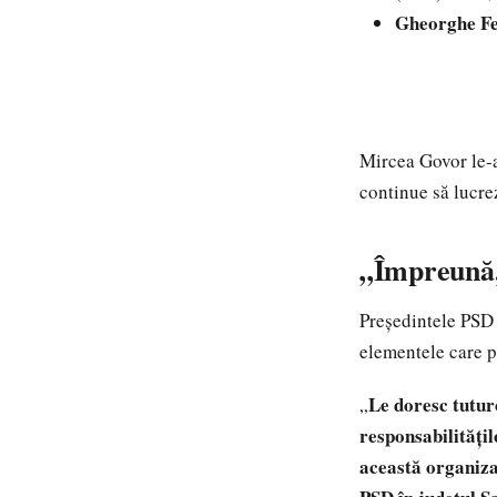
Gheorghe F
Mircea Govor le-a 
continue să lucrez
„Împreună,
Președintele PSD 
elementele care p
Le doresc tutur
„
responsabilitățil
această organiza