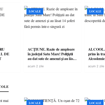
LOCALE
LOCALE
TRU
ACȚIUNE. Razie de amploare
ALCOOL. Șo
L DE
în județul Satu Mare! Polițiștii
prins în tr
T
au dat sute de amenzi și au lăsat
Alcoolemie
14 șoferi fără permis într-o
polițiști
acum 2 zile
acum 2 zile
singură zi
COLE
LOCALE
LOCALE