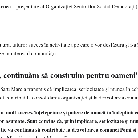
ernea
– președinte al Organizației Seniorilor Social Democrați
urat tuturor succes în activitatea pe care o vor desfășura și i-a 
e în interesul comunității.
 continuăm să construim pentru oameni
Satu Mare a transmis că implicarea, seriozitatea și munca în ec
ot contribui la consolidarea organizației și la dezvoltarea com
or mult succes, înțelepciune și putere de muncă în îndeplinire
or asumate. Sunt convins că, prin implicare, seriozitate și mu
ție va continua să contribuie la dezvoltarea comunei Pomi și