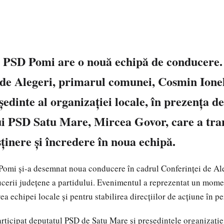
 PSD Pomi are o nouă echipă de conducere.
 de Alegeri, primarul comunei, Cosmin Ionel
eședinte al organizației locale, în prezența de
ui PSD Satu Mare, Mircea Govor, care a tra
ținere și încredere în noua echipă.
Pomi și-a desemnat noua conducere în cadrul Conferinței de Ale
cerii județene a partidului. Evenimentul a reprezentat un mom
ea echipei locale și pentru stabilirea direcțiilor de acțiune în p
articipat deputatul PSD de Satu Mare și președintele organizație