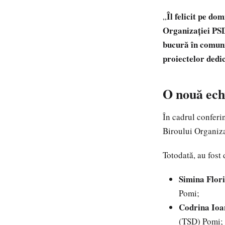
Îl felicit pe do
„
Organizației PSD
bucură în comuni
proiectelor dedi
O nouă ech
În cadrul conferin
Biroului Organiz
Totodată, au fost 
Simina Flori
Pomi;
Codrina Io
(TSD) Pomi;