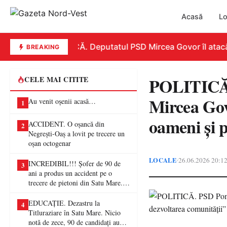
Acasă
Lo
REPLICĂ. Deputatul PSD Mircea Govor îl atacă dur
BREAKING
POLITICĂ. 
CELE MAI CITITE
Mircea Gov
Au venit oșenii acasă…
1
oameni și 
ACCIDENT. O oșancă din
2
Negrești-Oaș a lovit pe trecere un
oșan octogenar
LOCALE
26.06.2026 20:1
•
INCREDIBIL!!! Șofer de 90 de
3
ani a produs un accident pe o
trecere de pietoni din Satu Mare. O
femeie a ajuns la spital
EDUCAȚIE. Dezastru la
4
Titluraziare în Satu Mare. Nicio
notă de zece, 90 de candidați au