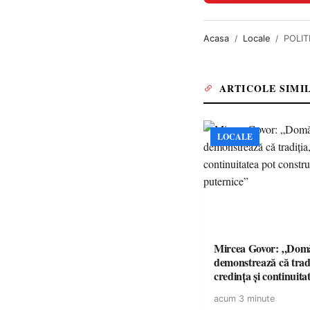
Acasa
Locale
POLITI
ARTICOLE SIMI
LOCALE
Mircea Govor: „Domă
demonstrează că tradi
credința și continuita
construi comunități p
acum 3 minute