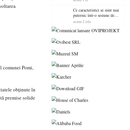
voltarea
Ce caracteristici se simt mai
puternic într-o sesiune de
distracție la sloturi online:
acum 2 zile
volatilitatea sau nivelul
RTP?
ul comunei Pomi,
ltatele obținute în
ntă premise solide