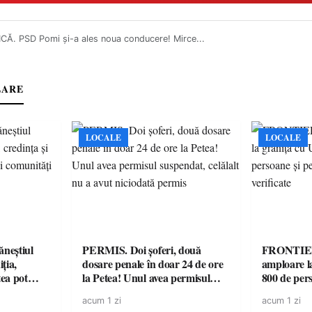
CĂ. PSD Pomi și-a ales noua conducere! Mirce...
LARE
LOCALE
LOCALE
neștiul
PERMIS. Doi șoferi, două
FRONTIER
ția,
dosare penale în doar 24 de ore
amploare l
tea pot
la Petea! Unul avea permisul
800 de pers
uternice”
suspendat, celălalt nu a avut
mașini, veri
acum 1 zi
acum 1 zi
niciodată permis