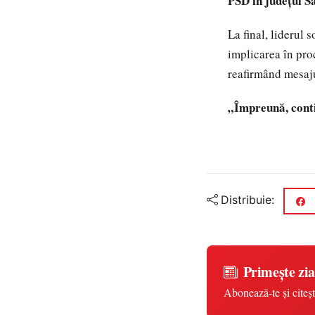
PSD în județul 
La final, liderul
implicarea în pro
reafirmând mesaju
„Împreună, cont
Distribuie:
Primește zia
Abonează-te și citeșt