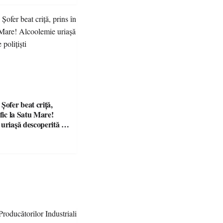
fer beat criță,
afic la Satu Mare!
 uriașă descoperită de