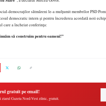
Satu Mare
”, a declarat Mircea Govor.
 social-democraților sătmăreni le-a mulțumit membrilor PSD Pom
cesul democratic intern și pentru încrederea acordată noii echi
l care a încheiat conferința:
inuăm să construim pentru oameni!”
rul gratuit pe email!
i ziarul Gazeta Nord-Vest zilnic, gratuit.