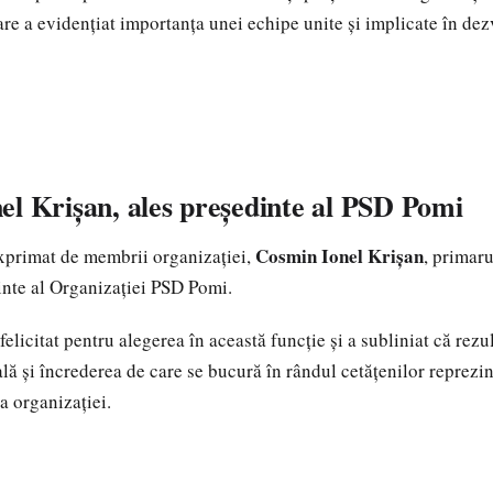
care a evidențiat importanța unei echipe unite și implicate în dez
el Krișan, ales președinte al PSD Pomi
Cosmin Ionel Krișan
xprimat de membrii organizației,
, primar
dinte al Organizației PSD Pomi.
elicitat pentru alegerea în această funcție și a subliniat că rezu
ală și încrederea de care se bucură în rândul cetățenilor reprezi
a organizației.