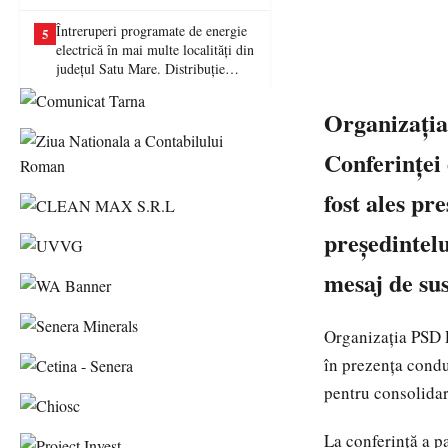
picat examenul
Întreruperi programate de energie
5
electrică în mai multe localități din
județul Satu Mare. Distribuție
Energie Electrică România anunță
lucrări la rețea
Organizația
Conferinței
fost ales pr
președintel
mesaj de sus
Organizația PSD 
în prezența condu
pentru consolidar
La conferință a p