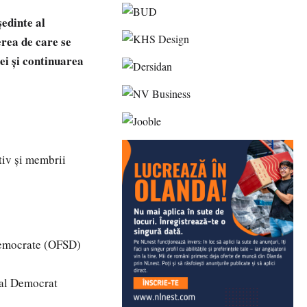
ședinte al
erea de care se
ei și continuarea
utiv și membrii
Democrate (OFSD)
ial Democrat