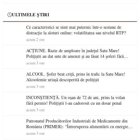
ULTIMELE ȘTIRI
Ce caracteristici se simt mai puternic într-o sesiune de
distracție la sloturi online: volatilitatea sau nivelul RTP?
acum 2 ore
ACȚIUNE. Razie de amploare în județul Satu Mare!
Polițiștii au dat sute de amenzi și au lăsat 14 șoferi fără
permis într-o singură zi
acum 3 ore
ALCOOL. Șofer beat criță, prins în trafic la Satu Mare!
Alcoolemie uriașă descoperită de polițiști
acum 3 ore
INCONȘTIENȚĂ. Un oșan de 72 de ani, prins la volan
fără permis! Polițiștii l-au cadorosit cu un dosar penal
acum 3 ore
Patronatul Producătorilor Industriali de Medicamente din
România (PRIMER): “Întreruperea alimentării cu energie
electrică a fabricilor de medicamente va pune în pericol
acum 3 ore
accesul pacienților la medicamente esențiale