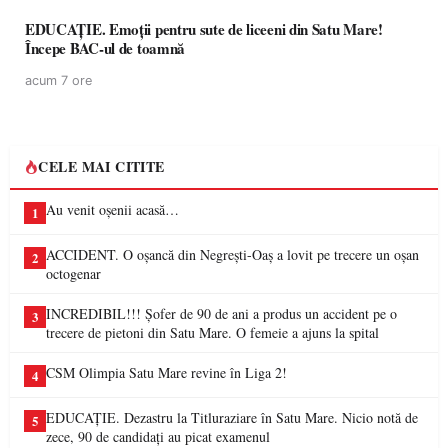
EDUCAȚIE. Emoții pentru sute de liceeni din Satu Mare!
Începe BAC-ul de toamnă
acum 7 ore
CELE MAI CITITE
Au venit oșenii acasă…
1
ACCIDENT. O oșancă din Negrești-Oaș a lovit pe trecere un oșan
2
octogenar
INCREDIBIL!!! Șofer de 90 de ani a produs un accident pe o
3
trecere de pietoni din Satu Mare. O femeie a ajuns la spital
CSM Olimpia Satu Mare revine în Liga 2!
4
EDUCAȚIE. Dezastru la Titluraziare în Satu Mare. Nicio notă de
5
zece, 90 de candidați au picat examenul