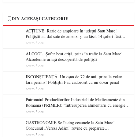
DIN ACEEAȘI CATEGORIE
ACȚIUNE. Razie de amploare în județul Satu Mare!
Polițiștii au dat sute de amenzi și au lăsat 14 șoferi fără
permis într-o singură zi
acum 3 ore
ALCOOL. Șofer beat criță, prins în trafic la Satu Mare!
Alcoolemie uriașă descoperită de polițiști
acum 3 ore
INCONȘTIENȚĂ. Un oșan de 72 de ani, prins la volan
fără permis! Polițiștii l-au cadorosit cu un dosar penal
acum 3 ore
Patronatul Producătorilor Industriali de Medicamente din
România (PRIMER): “Întreruperea alimentării cu energie
electrică a fabricilor de medicamente va pune în pericol
acum 3 ore
accesul pacienților la medicamente esențiale
GASTRONOMIE Se încing ceaunele la Satu Mare!
Concursul „Veress Ádám” revine cu preparate
spectaculoase, premii și un jurat de renume
acum 3 ore