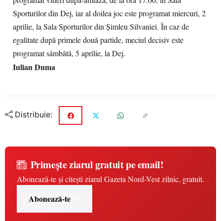
programat vineri după-amiază, de la ora 17.00, în Sala
Sporturilor din Dej, iar al doilea joc este programat miercuri, 2
aprilie, la Sala Sporturilor din Şimleu Silvaniei. În caz de
egalitate după primele două partide, meciul decisiv este
programat sâmbătă, 5 aprilie, la Dej.
Iulian Duma
Distribuie:
Primește ziarul gratuit pe email!
Abonează-te și citești ziarul Gazeta Nord-Vest zilnic, gratuit.
Abonează-te