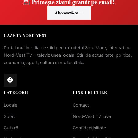
Primește ziarul gratuit pe email!
Abonează-te
GAZETA NORD-VEST
Portal multimedia de stiri pentru judetul Satu Mare, integrat cu
Nord-Vest TV - televiziunea locala. Stiri de actualitate, politica,
economie, sport, cultura si multe altele.
CATEGORII
LINK-URI UTILE
Locale
Contact
Sport
Nord-Vest TV Live
Cultură
Confidentialitate