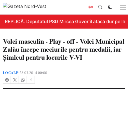
REPLICĂ. Deputatul PSD Mircea Govor îl atacă dur pe Ilie B
Volei masculin - Play - off - Volei Municipal
Zalău începe meciurile pentru medalii, iar
Șimleul pentru locurile V-VI
LOCALE
28.03.2014 00:00
•