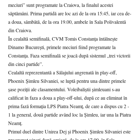
meciuri” sunt programate la Craiova, la finalul acestei
săptămâni. Prima partidă are loc azi de la ora 15:45, iar cea de-
a doua, sâmbătă, de la ora 19.00, ambele în Sala Polivalentă
din Craiova.
În cealaltă semifinală, CVM Tomis Constanţa întâlnește
Dinamo Bucureşti, primele meciuri fiind programate la
Constanţa. Faza semifinală se joacă după sistemul „trei victorii
din cinci partide”.
Cealaltă reprezentantă a Sălajului angrenată în play-off,
Phoenix Şimleu Silvaniei, se luptă pentru una dintre primele
şase poziţii ale clasamentului. Voleibaliştii şimleuani s-au
calificat în faza a doua a play-off-ului, după ce au eliminat în
prima fază formaţia LPS Piatra Neamţ, de care a dispus cu 2 -
1 la general, două partide având loc la Şimleu, iar una la Piatra
Neamţ.
Primul duel dintre Unirea Dej şi Phoenix Şimleu Silvaniei este