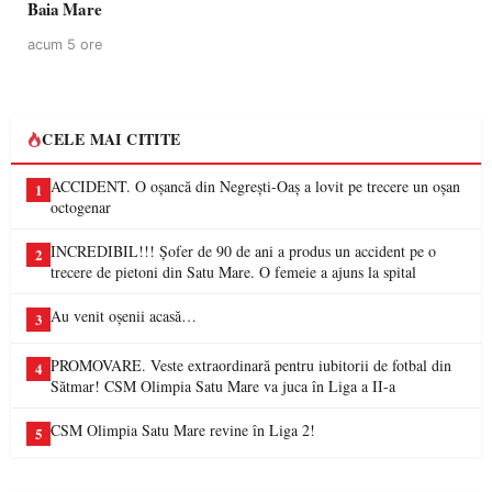
Baia Mare
acum 5 ore
CELE MAI CITITE
ACCIDENT. O oșancă din Negrești-Oaș a lovit pe trecere un oșan
1
octogenar
INCREDIBIL!!! Șofer de 90 de ani a produs un accident pe o
2
trecere de pietoni din Satu Mare. O femeie a ajuns la spital
Au venit oșenii acasă…
3
PROMOVARE. Veste extraordinară pentru iubitorii de fotbal din
4
Sătmar! CSM Olimpia Satu Mare va juca în Liga a II-a
CSM Olimpia Satu Mare revine în Liga 2!
5