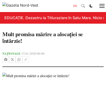
EDUCAȚIE. Dezastru la Titluraziare în Satu Mare. Nicio n
Mult promisa mărire a alocației se
întârzie!
NAȚIONALE
15.01.2020 00:00
•