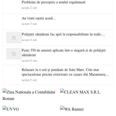
Probleme de percepere a noului regulament
acum 2 ore
Au venit oșenii acasă…
acum 3 ore
Polițiștii sătmăreni fac apel la responsabilitate în trafic…
acum 4 ore
Peste 350 de amenzi aplicate într-o singură zi de polițiștii
sătmăreni
acum 4 ore
Relaxare la o oră și jumătate de Satu Mare. Cele mai
spectaculoase piscine exterioare cu cazare din Maramureș,
ideale pentru o escapadă de vară
acum 5 ore