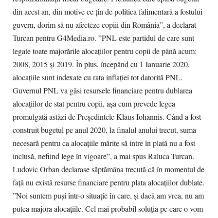
din acest an, din motive ce țin de politica falimentară a fostului
guvern, dorim să nu afecteze copiii din România”, a declarat
Turcan pentru G4Media.ro. ”PNL este partidul de care sunt
legate toate majorările alocațiilor pentru copii de până acum:
2008, 2015 și 2019. În plus, începând cu 1 Ianuarie 2020,
alocațiile sunt indexate cu rata inflației tot datorită PNL.
Guvernul PNL va găsi resursele financiare pentru dublarea
alocațiilor de stat pentru copii, așa cum prevede legea
promulgată astăzi de Președintele Klaus Iohannis. Când a fost
construit bugetul pe anul 2020, la finalul anului trecut, suma
necesară pentru ca alocațiile mărite să intre în plată nu a fost
inclusă, nefiind lege în vigoare”, a mai spus Raluca Turcan.
Ludovic Orban declarase săptămâna trecută că în momentul de
față nu există resurse financiare pentru plata alocațiilor dublate.
”Noi suntem puși într-o situaţie în care, şi dacă am vrea, nu am
putea majora alocațiile. Cel mai probabil soluția pe care o vom