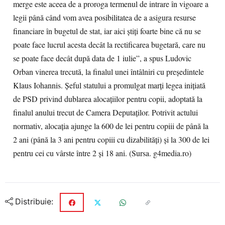
merge este aceea de a proroga termenul de intrare în vigoare a
legii până când vom avea posibilitatea de a asigura resurse
financiare în bugetul de stat, iar aici ştiţi foarte bine că nu se
poate face lucrul acesta decât la rectificarea bugetară, care nu
se poate face decât după data de 1 iulie”, a spus Ludovic
Orban vinerea trecută, la finalul unei întâlniri cu președintele
Klaus Iohannis. Șeful statului a promulgat marți legea inițiată
de PSD privind dublarea alocațiilor pentru copii, adoptată la
finalul anului trecut de Camera Deputaților. Potrivit actului
normativ, alocația ajunge la 600 de lei pentru copiii de până la
2 ani (până la 3 ani pentru copiii cu dizabilități) și la 300 de lei
pentru cei cu vârste între 2 și 18 ani. (Sursa. g4media.ro)
Distribuie: