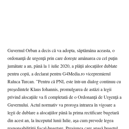
Guvernul Orban a decis că va adopta, săptămâna aceasta, o
ordonanță de urgență prin care dorește amânarea cu cel puțin
jumătate a an, până la 1 iulie 2020, a plății alocațiilor dublate
pentru copii, a declarat pentru G4Media.ro vicepremierul
Raluca Turcan. ”Pentru că PNL este într-un dialog continuu cu
președintele Klaus Iohannis, promulgarea de astăzi a legii
privind alocațiile va fi completată de o Ordonanță de Urgență a
Guvernului. Actul normativ va proroga intrarea în vigoare a
legii de dublare a alocațiilor până la prima rectificare bugetară
din acest an, la începutul lunii Iulie, așa cum prevede legea
responsabilității fiscal-bugetare. Presiunea care apasă bugetul