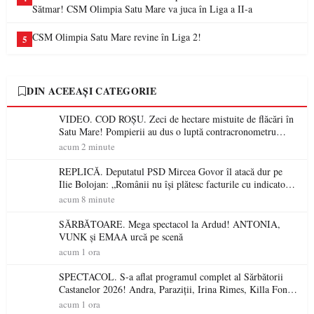
Sătmar! CSM Olimpia Satu Mare va juca în Liga a II-a
CSM Olimpia Satu Mare revine în Liga 2!
5
DIN ACEEAȘI CATEGORIE
VIDEO. COD ROȘU. Zeci de hectare mistuite de flăcări în
Satu Mare! Pompierii au dus o luptă contracronometru
pentru a salva o pădure de la dezastru
acum 2 minute
REPLICĂ. Deputatul PSD Mircea Govor îl atacă dur pe
Ilie Bolojan: „Românii nu își plătesc facturile cu indicatori
economici”
acum 8 minute
SĂRBĂTOARE. Mega spectacol la Ardud! ANTONIA,
VUNK și EMAA urcă pe scenă
acum 1 ora
SPECTACOL. S-a aflat programul complet al Sărbătorii
Castanelor 2026! Andra, Paraziții, Irina Rimes, Killa Fonic,
Zdob și Zdub și Fuego vin la Baia Mare
acum 1 ora