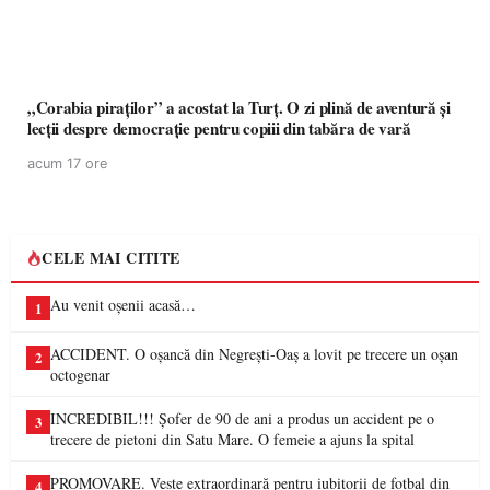
„Corabia piraților” a acostat la Turț. O zi plină de aventură și
lecții despre democrație pentru copiii din tabăra de vară
acum 17 ore
CELE MAI CITITE
Au venit oșenii acasă…
1
ACCIDENT. O oșancă din Negrești-Oaș a lovit pe trecere un oșan
2
octogenar
INCREDIBIL!!! Șofer de 90 de ani a produs un accident pe o
3
trecere de pietoni din Satu Mare. O femeie a ajuns la spital
PROMOVARE. Veste extraordinară pentru iubitorii de fotbal din
4