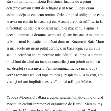
Eu sunt primul din istoria României. Înainte de a primi
cetățenie aveam statut de refugiat și în temeiul legii eram
asimilat deja ca cetățean român. Orice drept și obligații pe care
le avea un român le aveam și eu. Aveam drept să mă înscriu la
o facultate de stat, dar dosarul meu nici măcar nu a ajuns la
decan, a rămas la doamna secretară. Și am insistat. Am umblat
la Ministerul Educației, am făcut drumuri București-Baia Mare
și nici acolo nu m-au putut certifica, în baza legii, cu un aviz
sau un certificat că îmi permite mie, oficial, să intru. Au trecut
două luni de când au început cursurile și am primit avizul că
am dreptul să mă înscriu. Am încununat munca mea, după
vorba românească <<După muncă și răsplată>>. Am vrut, am
visat și mi-am împlinit acest vis”, a mai adăugat Moise.
Yeboua Moussa Ouattara a depus jurământul, devenind oficial
avocat, în cadrul ceremoniei organizate de Baroul Maramureș
în data de 17 octombrie. Moise este unul dintre cei 17 noi