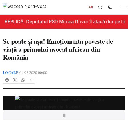
REPLICĂ. Deputatul PSD Mircea Govor îl atacă dur pe Ilie B
Se poate şi aşa! Emoţionanta poveste de
viaţă a primului avocat african din
România
LOCALE
04.02.2020 00:00
•
||||