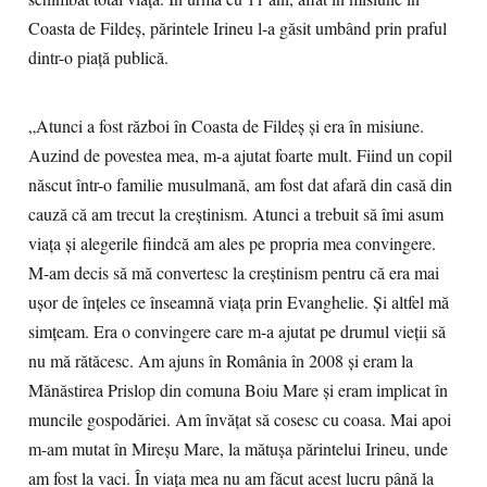
Coasta de Fildeș, părintele Irineu l-a găsit umbând prin praful
dintr-o piață publică.
„Atunci a fost război în Coasta de Fildeș și era în misiune.
Auzind de povestea mea, m-a ajutat foarte mult. Fiind un copil
născut într-o familie musulmană, am fost dat afară din casă din
cauză că am trecut la creștinism. Atunci a trebuit să îmi asum
viața și alegerile fiindcă am ales pe propria mea convingere.
M-am decis să mă convertesc la creștinism pentru că era mai
ușor de înțeles ce înseamnă viața prin Evanghelie. Și altfel mă
simțeam. Era o convingere care m-a ajutat pe drumul vieții să
nu mă rătăcesc. Am ajuns în România în 2008 și eram la
Mănăstirea Prislop din comuna Boiu Mare și eram implicat în
muncile gospodăriei. Am învățat să cosesc cu coasa. Mai apoi
m-am mutat în Mireșu Mare, la mătușa părintelui Irineu, unde
am fost la vaci. În viața mea nu am făcut acest lucru până la