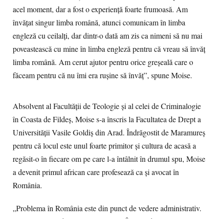
acel moment, dar a fost o experiență foarte frumoasă. Am
învățat singur limba română, atunci comunicam în limba
engleză cu ceilalți, dar dintr-o dată am zis ca nimeni să nu mai
poveastească cu mine în limba engleză pentru că vreau să învăț
limba română. Am cerut ajutor pentru orice greșeală care o
făceam pentru că nu îmi era rușine să învăț”, spune Moise.
Absolvent al Facultății de Teologie și al celei de Criminalogie
în Coasta de Fildeș, Moise s-a înscris la Facultatea de Drept a
Universității Vasile Goldiș din Arad. Îndrăgostit de Maramureș
pentru că locul este unul foarte primitor și cultura de acasă a
regăsit-o în fiecare om pe care l-a întâlnit în drumul spu, Moise
a devenit primul african care profesează ca și avocat în
România.
„Problema în România este din punct de vedere administrativ.