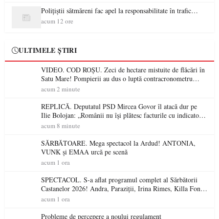
Polițiștii sătmăreni fac apel la responsabilitate în trafic…
acum 12 ore
ULTIMELE ȘTIRI
VIDEO. COD ROȘU. Zeci de hectare mistuite de flăcări în
Satu Mare! Pompierii au dus o luptă contracronometru
pentru a salva o pădure de la dezastru
acum 2 minute
REPLICĂ. Deputatul PSD Mircea Govor îl atacă dur pe
Ilie Bolojan: „Românii nu își plătesc facturile cu indicatori
economici”
acum 8 minute
SĂRBĂTOARE. Mega spectacol la Ardud! ANTONIA,
VUNK și EMAA urcă pe scenă
acum 1 ora
SPECTACOL. S-a aflat programul complet al Sărbătorii
Castanelor 2026! Andra, Paraziții, Irina Rimes, Killa Fonic,
Zdob și Zdub și Fuego vin la Baia Mare
acum 1 ora
Probleme de percepere a noului regulament