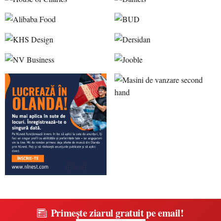
Primește ziarul gratuit pe email!