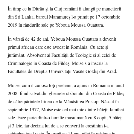
În timp ce la Ditrău și la Cluj românii îi alungă pe muncitorii
din Sri Lanka, baroul Maramureș l-a primit pe 17 octombrie
2019 în rândurile sale pe Yeboua Moussa Ouattara.
În vârstă de 42 de ani, Yeboua Moussa Ouattara a devenit
primul african care este avocat în România. Cu acte și
jurământ. Absolvent al Facultății de Teologie și al celei de
Criminalogie în Coasta de Fildeș, Moise s-a înscris la
Facultatea de Drept a Universității Vasile Goldiș din Arad.
Moise, cum îl cunosc toți prietenii, a ajuns în România în anul
2008, fiind salvat din ghearele războiului din Coasta de Fildeș
de către părintele Irineu de la Mănăstirea Prislop. Născut în
septembrie 1977, Moise este cel mai mic dintre băieții familiei
sale. Face parte dintr-o familie musulmană cu 8 copii, 5 băieți
și 3 fete, iar decizia lui de a se converti la creștinim i-a
schimbat total viața. În urmă cu 11 ani, aflat în misiune în