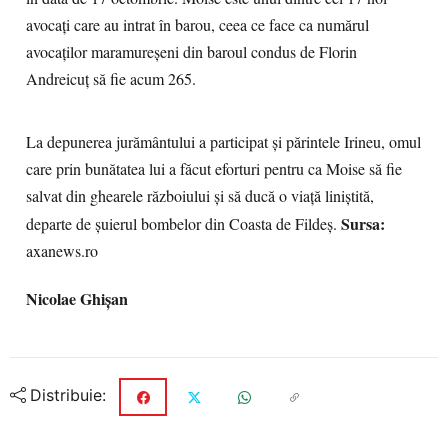
avocați care au intrat în barou, ceea ce face ca numărul
avocaților maramureșeni din baroul condus de Florin
Andreicuț să fie acum 265.
La depunerea jurământului a participat și părintele Irineu, omul
care prin bunătatea lui a făcut eforturi pentru ca Moise să fie
salvat din ghearele războiului și să ducă o viață liniștită,
Sursa:
departe de șuierul bombelor din Coasta de Fildeș.
axanews.ro
Nicolae Ghişan
Distribuie: