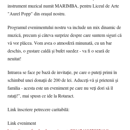
instrument muzical numit MARIMBA, pentru Liceul de Arte
"Aurel Popp" din orașul nostru.
Programul evenimentului nostru va include un mix dinamic de
muzică, precum și câteva surprize despre care suntem siguri că
vă vor plăcea. Vom avea o atmosferă minunată, cu un bar
deschis, o gustare caldă și bufet suedez - va fi o seară de
neuitat!
Intrarea se face pe bază de invitație, pe care o puteți primi în
schimbul unei donații de 200 de lei. Aduceți-vă și prietenii și
familia - acesta este un eveniment pe care nu veți dori să îl
ratați!”, mai spusn ce ide la Rotaract.
Link înscriere petrecere caritabilă:
Link eveniment