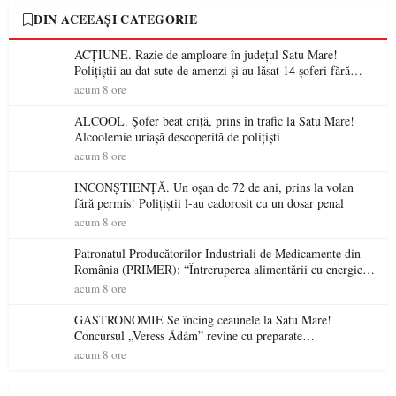
DIN ACEEAȘI CATEGORIE
ACȚIUNE. Razie de amploare în județul Satu Mare!
Polițiștii au dat sute de amenzi și au lăsat 14 șoferi fără
permis într-o singură zi
acum 8 ore
ALCOOL. Șofer beat criță, prins în trafic la Satu Mare!
Alcoolemie uriașă descoperită de polițiști
acum 8 ore
INCONȘTIENȚĂ. Un oșan de 72 de ani, prins la volan
fără permis! Polițiștii l-au cadorosit cu un dosar penal
acum 8 ore
Patronatul Producătorilor Industriali de Medicamente din
România (PRIMER): “Întreruperea alimentării cu energie
electrică a fabricilor de medicamente va pune în pericol
acum 8 ore
accesul pacienților la medicamente esențiale
GASTRONOMIE Se încing ceaunele la Satu Mare!
Concursul „Veress Ádám” revine cu preparate
spectaculoase, premii și un jurat de renume
acum 8 ore