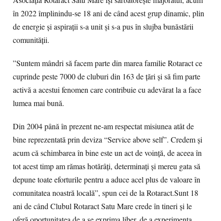
Asociația Rotaract Satu Mare își sărbătorește majoratul, acum
în 2022 împlinindu-se 18 ani de când acest grup dinamic, plin
de energie și aspirații s-a unit și s-a pus în slujba bunăstării
comunității.
”Suntem mândri să facem parte din marea familie Rotaract ce
cuprinde peste 7000 de cluburi din 163 de țări și să fim parte
activă a acestui fenomen care contribuie cu adevărat la a face
lumea mai bună.
Din 2004 până în prezent ne-am respectat misiunea atât de
bine reprezentată prin deviza “Service above self”. Credem și
acum că schimbarea în bine este un act de voință, de aceea în
tot acest timp am rămas hotărâți, determinați și mereu gata să
depune toate eforturile pentru a aduce acel plus de valoare în
comunitatea noastră locală”, spun cei de la Rotaract.Sunt 18
ani de când Clubul Rotaract Satu Mare crede în tineri și le
oferă oportunitatea de a se exprima liber, de a experimenta