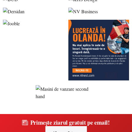
Primește ziarul gratuit pe email!