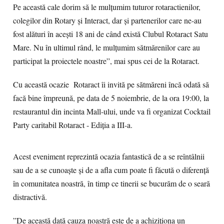
Pe această cale dorim să le mulțumim tuturor rotaractienilor,
colegilor din Rotary și Interact, dar și partenerilor care ne-au
fost alături în acești 18 ani de când există Clubul Rotaract Satu
Mare. Nu în ultimul rând, le mulțumim sătmărenilor care au
participat la proiectele noastre”, mai spus cei de la Rotaract.
Cu această ocazie Rotaract îi invită pe sătmăreni încă odată să
facă bine împreună, pe data de 5 noiembrie, de la ora 19:00, la
restaurantul din incinta Mall-ului, unde va fi organizat Cocktail
Party caritabil Rotaract - Ediția a III-a.
Acest eveniment reprezintă ocazia fantastică de a se reîntâlnii
sau de a se cunoaște și de a afla cum poate fi făcută o diferență
în comunitatea noastră, în timp ce tinerii se bucurăm de o seară
distractivă.
”De această dată cauza noastră este de a achiziționa un