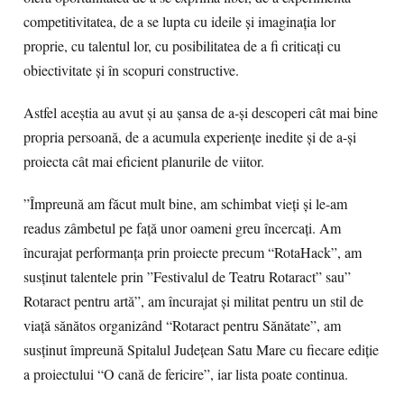
competitivitatea, de a se lupta cu ideile şi imaginaţia lor
proprie, cu talentul lor, cu posibilitatea de a fi criticaţi cu
obiectivitate şi în scopuri constructive.
Astfel aceștia au avut și au șansa de a-şi descoperi cât mai bine
propria persoană, de a acumula experienţe inedite şi de a-şi
proiecta cât mai eficient planurile de viitor.
”Împreună am făcut mult bine, am schimbat vieți și le-am
readus zâmbetul pe față unor oameni greu încercați. Am
încurajat performanța prin proiecte precum “RotaHack”, am
susținut talentele prin ”Festivalul de Teatru Rotaract” sau”
Rotaract pentru artă”, am încurajat și militat pentru un stil de
viață sănătos organizând “Rotaract pentru Sănătate”, am
susținut împreună Spitalul Județean Satu Mare cu fiecare ediție
a proiectului “O cană de fericire”, iar lista poate continua.