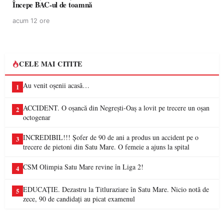
Începe BAC-ul de toamnă
acum 12 ore
CELE MAI CITITE
Au venit oșenii acasă…
1
ACCIDENT. O oșancă din Negrești-Oaș a lovit pe trecere un oșan
2
octogenar
INCREDIBIL!!! Șofer de 90 de ani a produs un accident pe o
3
trecere de pietoni din Satu Mare. O femeie a ajuns la spital
CSM Olimpia Satu Mare revine în Liga 2!
4
EDUCAȚIE. Dezastru la Titluraziare în Satu Mare. Nicio notă de
5
zece, 90 de candidați au picat examenul