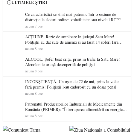
ULTIMELE ȘTIRI
Ce caracteristici se simt mai puternic într-o sesiune de
distracție la sloturi online: volatilitatea sau nivelul RTP?
acum 7 ore
ACȚIUNE. Razie de amploare în județul Satu Mare!
Polițiștii au dat sute de amenzi și au lăsat 14 șoferi fără
permis într-o singură zi
acum 8 ore
ALCOOL. Șofer beat criță, prins în trafic la Satu Mare!
Alcoolemie uriașă descoperită de polițiști
acum 8 ore
INCONȘTIENȚĂ. Un oșan de 72 de ani, prins la volan
fără permis! Polițiștii l-au cadorosit cu un dosar penal
acum 8 ore
Patronatul Producătorilor Industriali de Medicamente din
România (PRIMER): “Întreruperea alimentării cu energie
electrică a fabricilor de medicamente va pune în pericol
acum 8 ore
accesul pacienților la medicamente esențiale