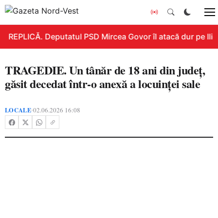
REPLICĂ. Deputatul PSD Mircea Govor îl atacă dur pe Ilie B
TRAGEDIE. Un tânăr de 18 ani din județ,
găsit decedat într-o anexă a locuinței sale
LOCALE
02.06.2026 16:08
•