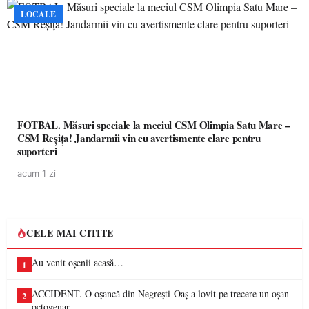
LOCALE
FOTBAL. Măsuri speciale la meciul CSM Olimpia Satu Mare –
CSM Reșița! Jandarmii vin cu avertismente clare pentru
suporteri
acum 1 zi
CELE MAI CITITE
Au venit oșenii acasă…
1
ACCIDENT. O oșancă din Negrești-Oaș a lovit pe trecere un oșan
2
octogenar