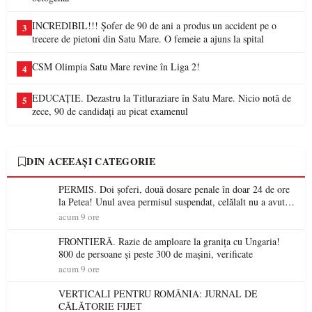
INCREDIBIL!!! Șofer de 90 de ani a produs un accident pe o
3
trecere de pietoni din Satu Mare. O femeie a ajuns la spital
CSM Olimpia Satu Mare revine în Liga 2!
4
EDUCAȚIE. Dezastru la Titluraziare în Satu Mare. Nicio notă de
5
zece, 90 de candidați au picat examenul
DIN ACEEAȘI CATEGORIE
PERMIS. Doi șoferi, două dosare penale în doar 24 de ore
la Petea! Unul avea permisul suspendat, celălalt nu a avut
niciodată permis
acum 9 ore
FRONTIERĂ. Razie de amploare la granița cu Ungaria!
800 de persoane și peste 300 de mașini, verificate
acum 9 ore
VERTICALI PENTRU ROMÂNIA: JURNAL DE
CĂLĂTORIE FIJET