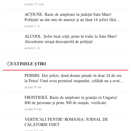
acum 11 ore
ACȚIUNE. Razie de amploare în județul Satu Mare!
Polițiștii au dat sute de amenzi și au lăsat 14 șoferi fără
permis într-o singură zi
acum 1 zi
ALCOOL. Șofer beat criță, prins în trafic la Satu Mare!
Alcoolemie uriașă descoperită de polițiști
acum 1 zi
ULTIMELE ȘTIRI
PERMIS. Doi șoferi, două dosare penale în doar 24 de ore
la Petea! Unul avea permisul suspendat, celălalt nu a avut
niciodată permis
acum 9 ore
FRONTIERĂ. Razie de amploare la granița cu Ungaria!
800 de persoane și peste 300 de mașini, verificate
acum 9 ore
VERTICALI PENTRU ROMÂNIA: JURNAL DE
CĂLĂTORIE FIJET
acum 11 ore