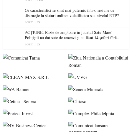
Ce caracteristici se simt mai puternic într-o sesiune de
distracție la sloturi online: volatilitatea sau nivelul RTP?
acum 1 zi
ACȚIUNE. Razie de amploare în județul Satu Mare!
Polițiștii au dat sute de amenzi și au lăsat 14 șoferi fără
permis într-o singură zi
acum 1 zi