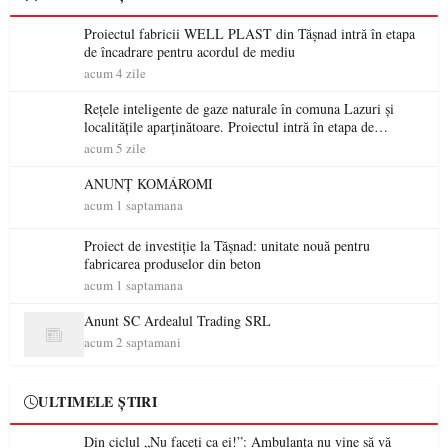
Proiectul fabricii WELL PLAST din Tășnad intră în etapa
de încadrare pentru acordul de mediu
acum 4 zile
Rețele inteligente de gaze naturale în comuna Lazuri și
localitățile aparținătoare. Proiectul intră în etapa de
consultare publică
acum 5 zile
ANUNȚ KOMÁROMI
acum 1 saptamana
Proiect de investiție la Tășnad: unitate nouă pentru
fabricarea produselor din beton
acum 1 saptamana
Anunt SC Ardealul Trading SRL
acum 2 saptamani
ULTIMELE ȘTIRI
Din ciclul „Nu faceți ca ei!”: Ambulanța nu vine să vă