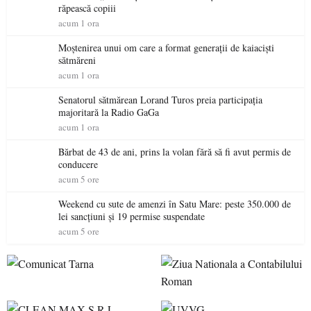
răpească copiii
acum 1 ora
Moștenirea unui om care a format generații de kaiaciști
sătmăreni
acum 1 ora
Senatorul sătmărean Lorand Turos preia participația
majoritară la Radio GaGa
acum 1 ora
Bărbat de 43 de ani, prins la volan fără să fi avut permis de
conducere
acum 5 ore
Weekend cu sute de amenzi în Satu Mare: peste 350.000 de
lei sancțiuni și 19 permise suspendate
acum 5 ore