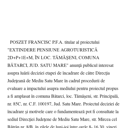
POSZET FRANCISC P.F.A. titular al proiectului
"EXTINDERE PENSIUNE AGROTURISTICĂ
2D+P+1E+M, ÎN LOC. TĂMĂŞENI, COMUNA
BĂTARCI, JUD. SATU MARE" anunță publicul interesat
asupra luării deciziei etapei de încadrare de către Direcția
Judeţeană de Mediu Satu Mare în cadrul procedurii de
evaluare a impactului asupra mediului pentru proiectul propus
a fi amplasat în comuna Bătarci, loc. Tămăşeni, str. Principală,
nr. 85C, nr. C.F. 100197, Jud. Satu Mare. Proiectul deciziei de
încadrare și motivele care o fundamentează pot fi consultate la
sediul Direcţiei Judeţene de Mediu Satu Mare, str. Mircea cel
Bătrân nr. 8/B, în zilele de luni-joi între orele 8- 16,30, vineri