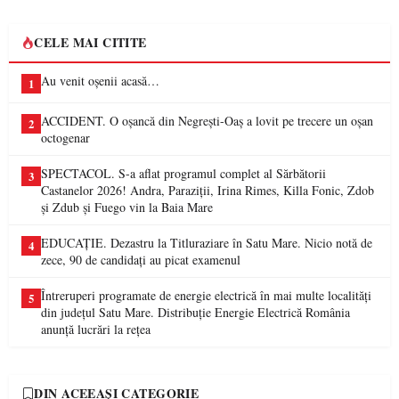
CELE MAI CITITE
Au venit oșenii acasă…
1
ACCIDENT. O oșancă din Negrești-Oaș a lovit pe trecere un oșan
2
octogenar
SPECTACOL. S-a aflat programul complet al Sărbătorii
3
Castanelor 2026! Andra, Paraziții, Irina Rimes, Killa Fonic, Zdob
și Zdub și Fuego vin la Baia Mare
EDUCAȚIE. Dezastru la Titluraziare în Satu Mare. Nicio notă de
4
zece, 90 de candidați au picat examenul
Întreruperi programate de energie electrică în mai multe localități
5
din județul Satu Mare. Distribuție Energie Electrică România
anunță lucrări la rețea
DIN ACEEAȘI CATEGORIE