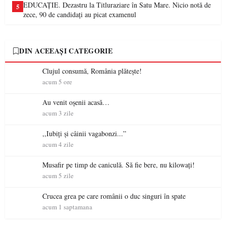
EDUCAȚIE. Dezastru la Titluraziare în Satu Mare. Nicio notă de
5
zece, 90 de candidați au picat examenul
DIN ACEEAȘI CATEGORIE
Clujul consumă, România plătește!
acum 5 ore
Au venit oșenii acasă…
acum 3 zile
,,Iubiți și câinii vagabonzi...”
acum 4 zile
Musafir pe timp de caniculă. Să fie bere, nu kilowați!
acum 5 zile
Crucea grea pe care românii o duc singuri în spate
acum 1 saptamana