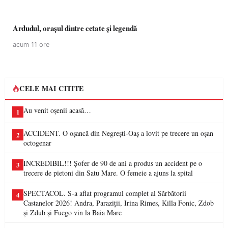
Ardudul, orașul dintre cetate și legendă
acum 11 ore
CELE MAI CITITE
Au venit oșenii acasă…
1
ACCIDENT. O oșancă din Negrești-Oaș a lovit pe trecere un oșan
2
octogenar
INCREDIBIL!!! Șofer de 90 de ani a produs un accident pe o
3
trecere de pietoni din Satu Mare. O femeie a ajuns la spital
SPECTACOL. S-a aflat programul complet al Sărbătorii
4
Castanelor 2026! Andra, Paraziții, Irina Rimes, Killa Fonic, Zdob
și Zdub și Fuego vin la Baia Mare