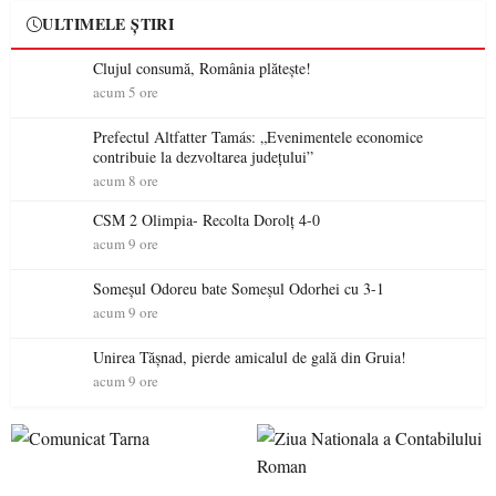
ULTIMELE ȘTIRI
Clujul consumă, România plătește!
acum 5 ore
Prefectul Altfatter Tamás: „Evenimentele economice
contribuie la dezvoltarea județului”
acum 8 ore
CSM 2 Olimpia- Recolta Dorolț 4-0
acum 9 ore
Someșul Odoreu bate Someșul Odorhei cu 3-1
acum 9 ore
Unirea Tășnad, pierde amicalul de gală din Gruia!
acum 9 ore