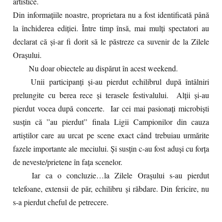
artistice.
Din informațiile noastre, proprietara nu a fost identificată până
la închiderea ediției. Între timp însă, mai mulți spectatori au
declarat că și-ar fi dorit să le păstreze ca suvenir de la Zilele
Orașului.
Nu doar obiectele au dispărut în acest weekend.
Unii participanți și-au pierdut echilibrul după întâlniri
prelungite cu berea rece și terasele festivalului. Alții și-au
pierdut vocea după concerte. Iar cei mai pasionați microbiști
susțin că ”au pierdut” finala Ligii Campionilor din cauza
artiștilor care au urcat pe scene exact când trebuiau urmărite
fazele importante ale meciului. Și susțin c-au fost aduși cu forța
de neveste/prietene în fața scenelor.
Iar ca o concluzie…la Zilele Orașului s-au pierdut
telefoane, extensii de păr, echilibru și răbdare. Din fericire, nu
s-a pierdut cheful de petrecere.