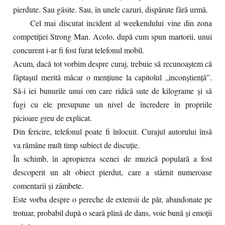
pierdute. Sau găsite. Sau, în unele cazuri, dispărute fără urmă.
Cel mai discutat incident al weekendului vine din zona
competiției Strong Man. Acolo, după cum spun martorii, unui
concurent i-ar fi fost furat telefonul mobil.
Acum, dacă tot vorbim despre curaj, trebuie să recunoaștem că
făptașul merită măcar o mențiune la capitolul „inconștiență”.
Să-i iei bunurile unui om care ridică sute de kilograme și să
fugi cu ele presupune un nivel de încredere în propriile
picioare greu de explicat.
Din fericire, telefonul poate fi înlocuit. Curajul autorului însă
va rămâne mult timp subiect de discuție.
În schimb, în apropierea scenei de muzică populară a fost
descoperit un alt obiect pierdut, care a stârnit numeroase
comentarii și zâmbete.
Este vorba despre o pereche de extensii de păr, abandonate pe
trotuar, probabil după o seară plină de dans, voie bună și emoții