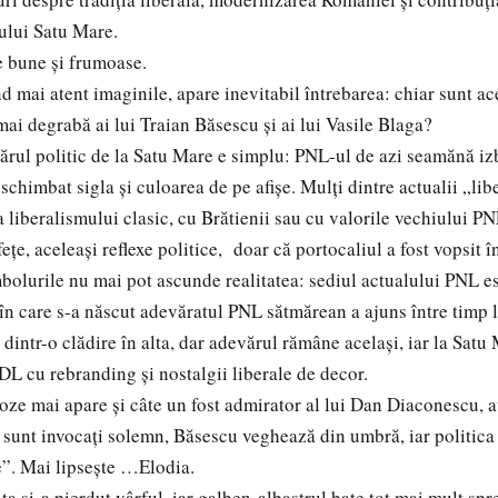
ului Satu Mare.
 bune și frumoase.
mai atent imaginile, apare inevitabil întrebarea: chiar sunt ac
mai degrabă ai lui Traian Băsescu și ai lui Vasile Blaga?
ul politic de la Satu Mare e simplu: PNL-ul de azi seamănă izb
schimbat sigla și culoarea de pe afișe. Mulți dintre actualii „lib
a liberalismului clasic, cu Brătienii sau cu valorile vechiului PN
ețe, aceleași reflexe politice, doar că portocaliul a fost vopsit 
urile nu mai pot ascunde realitatea: sediul actualului PNL est
 în care s-a născut adevăratul PNL sătmărean a ajuns între timp
intr-o clădire în alta, dar adevărul rămâne același, iar la Satu
L cu rebranding și nostalgii liberale de decor.
e mai apare și câte un fost admirator al lui Dan Diaconescu, a
 sunt invocați solemn, Băsescu veghează din umbră, iar politica
re”. Mai lipsește …Elodia.
a și-a pierdut vârful, iar galben-albastrul bate tot mai mult spr