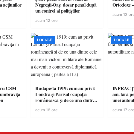
a acțiunilor
Negrești-Oaș: dosar penal după
Ortodoxe –
un control al polițiștilor
acum 12 or
acum 12 ore
LOCALE
LOCALE
ntru CSM
Budapesta 1919: cum au privit
INFRACȚI
Dumbrăvița
Londra și Parisul ocupația
ani, fără pe
on
românească și de ce una dintre
unei autout
cele mai mari victorii militare ale
neînmatric
acum 16 ore
acum 17 or
României a devenit o
controversă diplomatică
europeană ( partea a II-a)