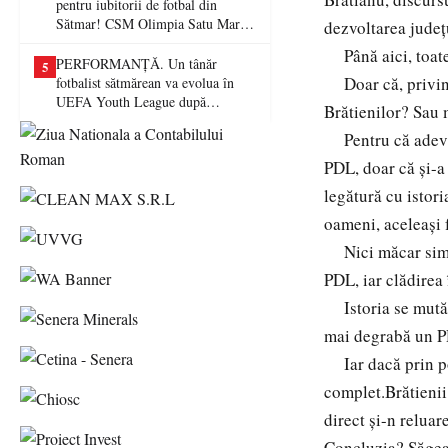
pentru iubitorii de fotbal din
Sătmar! CSM Olimpia Satu Mare
dezvoltarea județ
va juca în Liga a II-a
Până aici, toate
PERFORMANȚĂ. Un tânăr
5
Doar că, privind 
fotbalist sătmărean va evolua în
UEFA Youth League după
Brătienilor? Sau 
transferul la Farul Constanța
Pentru că adevăr
PDL, doar că și-a 
legătură cu istori
oameni, aceleași f
Nici măcar simbol
PDL, iar clădirea
Istoria se mută d
mai degrabă un PD
Iar dacă prin poz
complet.Brătienii
direct și-n relua
Concluzia? Săgeat