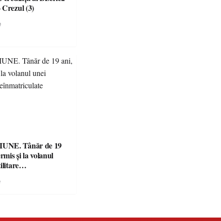
 Crezul (3)
e
UNE. Tânăr de 19
rmis și la volanul
ilitare
ulate
e