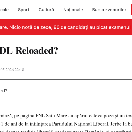
cale
Sport
Cultură
Naționale
Bursa zvonurilor
e. Nicio notă de zece, 90 de candidați au picat examenul
DL Reloaded?
.05.2026 22:18
iază, pe pagina PNL Satu Mare au apărut câteva poze și un te
 de ani de la înființarea Partidului Național Liberal. Jerbe la bu
ri despre tradiția liberală, modernizarea României și contribuția