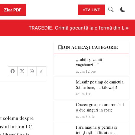
Ziar PDF
TV LIVE
TRAGEDIE. Crimă șocantă la o fermă din Livada!!
DIN ACEEAȘI CATEGORIE
,,Iubiți și câinii
vagabonzi...”
acum 12 ore
Musafir pe timp de caniculă.
Să fie bere, nu kilowați!
acum 1 zi
Crucea grea pe care românii
o duc singuri în spate
acum 3 zile
xt solemn despre
stul lui Ion I.C.
Fără mașină și permis și
totuși ești notificat cu
 liberalilor la