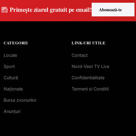
Primește ziarul gratuit pe email!
Abonează-te
CATEGORII
LINK-URI UTILE
Locale
Contact
Sport
Nord-Vest TV Live
Cultură
Confidentialitate
Naționale
Termeni si Conditii
Bursa zvonurilor
Anunțuri