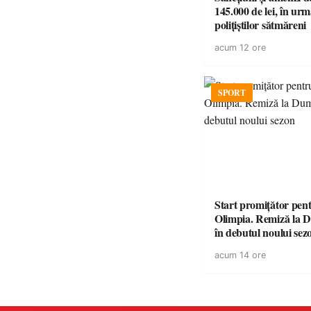
145.000 de lei, în urm
polițiștilor sătmăreni
acum 12 ore
SPORT
Start promițător pe
Olimpia. Remiză la 
în debutul noului sez
acum 14 ore