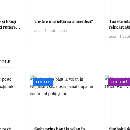
și totuși
Unde e mai ieftin să alimentezi?
Toalete intel
zi rutiere…
reîncărcabi
acum 1 saptamana
acum 1 sap
COLE
LOCALE
CULTURĂ
e peste
Șofer prins băut la volan în
Simbolul de