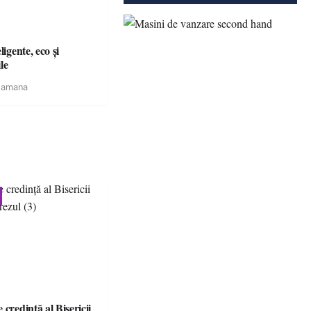
igente, eco și
le
tamana
 credinţă al Bisericii