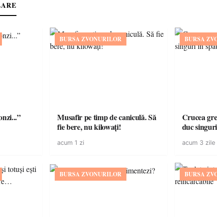
LARE
BURSA ZVONURILOR
BURSA ZV
onzi...”
Musafir pe timp de caniculă. Să
Crucea grea
fie bere, nu kilowați!
duc singuri
acum 1 zi
acum 3 zile
BURSA ZVONURILOR
BURSA ZV