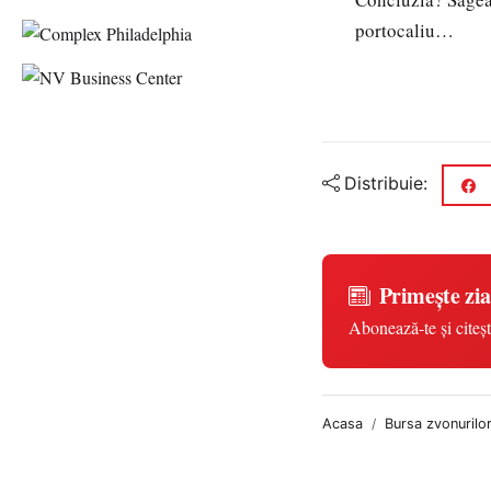
portocaliu…
Distribuie:
Primește zia
Abonează-te și citeșt
Acasa
Bursa zvonurilo