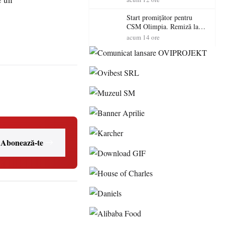
Start promițător pentru
CSM Olimpia. Remiză la
Dumbrăvița în debutul
acum 14 ore
noului sezon
Abonează-te