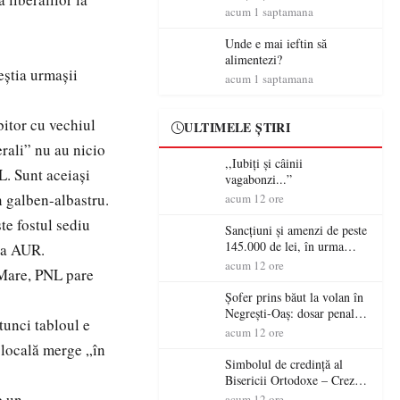
amenzi rutiere…
acum 1 saptamana
Unde e mai ieftin să
alimentezi?
eștia urmașii
acum 1 saptamana
itor cu vechiul
ULTIMELE ȘTIRI
erali” nu au nicio
,,Iubiți și câinii
L. Sunt aceiași
vagabonzi...”
în galben-albastru.
acum 12 ore
e fostul sediu
Sancțiuni și amenzi de peste
145.000 de lei, în urma
 la AUR.
acțiunilor polițiștilor
acum 12 ore
 Mare, PNL pare
sătmăreni
Șofer prins băut la volan în
Negrești-Oaș: dosar penal
tunci tabloul e
după un control al
acum 12 ore
polițiștilor
 locală merge „în
Simbolul de credinţă al
Bisericii Ortodoxe – Crezul
(3)
e un
acum 12 ore