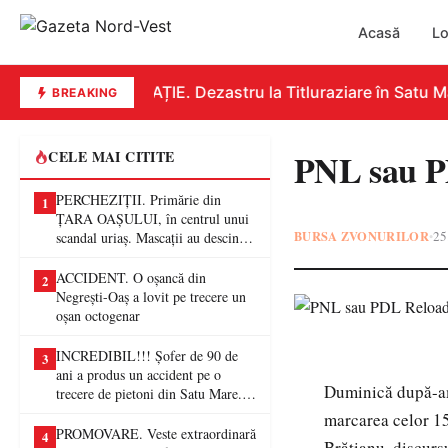
Acasă
Lo
EDUCAȚIE. Dezastru la Titluraziare în Satu Mar
BREAKING
PNL sau P
CELE MAI CITITE
PERCHEZIȚII. Primărie din
1
ȚARA OAȘULUI, în centrul unui
BURSA ZVONURILOR
25
•
scandal uriaș. Mascații au descins
într-o anchetă privind presupuse
fraude de proporții
ACCIDENT. O oșancă din
2
Negrești-Oaș a lovit pe trecere un
oșan octogenar
INCREDIBIL!!! Șofer de 90 de
3
ani a produs un accident pe o
Duminică după-am
trecere de pietoni din Satu Mare. O
femeie a ajuns la spital
marcarea celor 151
PROMOVARE. Veste extraordinară
4
Brătianu, discursu