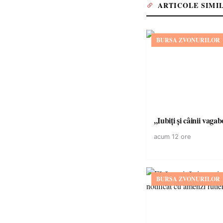
ARTICOLE SIMI
BURSA ZVONURILOR
,,Iubiți și câinii vagab
acum 12 ore
BURSA ZVONURILOR