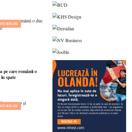
ONURILOR
 pe care românii o
 în spate
ONURILOR