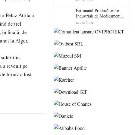
cadorosit cu un dosar penal
Patronatul Producătorilor
ui Pelcz Attila a
Industriali de Medicamente
din România (PRIMER):
acum 6 ore
ând de trei
“Întreruperea alimentării cu
în finală, de
energie electrică a fabricilor
de medicamente va pune în
unat la Alger,
pericol accesul pacienților la
medicamente esențiale
suferit în
 a revenit pe
 de bronz a fost