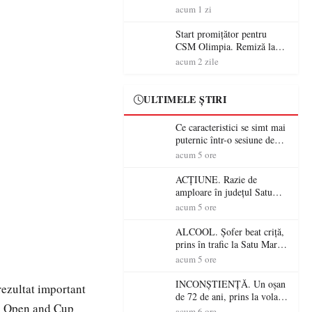
începe aventura în Cupa
acum 1 zi
României la Baia Mare
Start promițător pentru
CSM Olimpia. Remiză la
Dumbrăvița în debutul
acum 2 zile
noului sezon
ULTIMELE ȘTIRI
Ce caracteristici se simt mai
puternic într-o sesiune de
distracție la sloturi online:
acum 5 ore
volatilitatea sau nivelul
RTP?
ACȚIUNE. Razie de
amploare în județul Satu
Mare! Polițiștii au dat sute
acum 5 ore
de amenzi și au lăsat 14
șoferi fără permis într-o
ALCOOL. Șofer beat criță,
singură zi
prins în trafic la Satu Mare!
Alcoolemie uriașă
acum 5 ore
descoperită de polițiști
INCONȘTIENȚĂ. Un oșan
ezultat important
de 72 de ani, prins la volan
do Open and Cup
fără permis! Polițiștii l-au
acum 6 ore