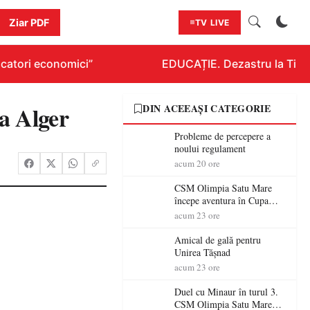
Ziar PDF
TV LIVE
catori economici”
EDUCAȚIE. Dezastru la Titlura
a Alger
DIN ACEEAȘI CATEGORIE
Probleme de percepere a
noului regulament
acum 20 ore
CSM Olimpia Satu Mare
începe aventura în Cupa
României la Baia Mare
acum 23 ore
Amical de gală pentru
Unirea Tășnad
acum 23 ore
Duel cu Minaur în turul 3.
CSM Olimpia Satu Mare