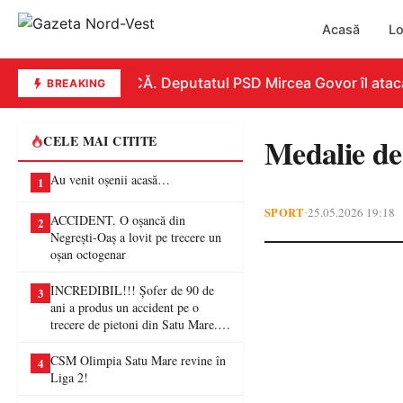
Acasă
Lo
REPLICĂ. Deputatul PSD Mircea Govor îl atacă du
BREAKING
Medalie de
CELE MAI CITITE
Au venit oșenii acasă…
1
SPORT
25.05.2026 19:18
•
ACCIDENT. O oșancă din
2
Negrești-Oaș a lovit pe trecere un
oșan octogenar
INCREDIBIL!!! Șofer de 90 de
3
ani a produs un accident pe o
trecere de pietoni din Satu Mare. O
femeie a ajuns la spital
CSM Olimpia Satu Mare revine în
4
Liga 2!