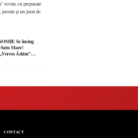
Se încing
a Satu Mare!
 „Veress Ádám”
preparate
se, premii și un jurat
CONTACT