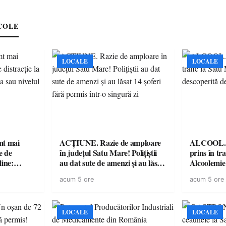
COLE
LOCALE
LOCALE
imt mai
ACȚIUNE. Razie de amploare
ALCOOL. Șo
e de
în județul Satu Mare! Polițiștii
prins în tr
line:
au dat sute de amenzi și au lăsat
Alcoolemie
lul RTP?
14 șoferi fără permis într-o
polițiști
acum 5 ore
acum 5 ore
singură zi
LOCALE
LOCALE