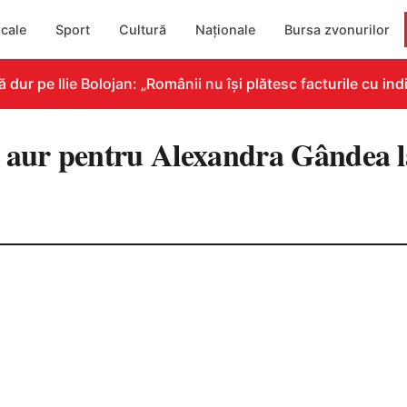
cale
Sport
Cultură
Naționale
Bursa zvonurilor
r pe Ilie Bolojan: „Românii nu își plătesc facturile cu indi
 aur pentru Alexandra Gândea l