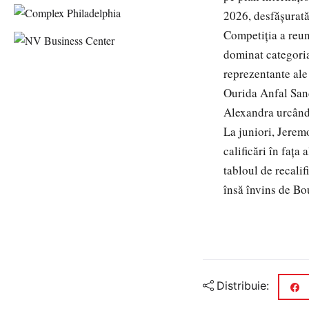
2026, desfășurată
Competiția a reuni
dominat categoria
reprezentante ale
Ourida Anfal Sand
Alexandra urcând 
La juniori, Jerem
calificări în faț
tabloul de recali
însă învins de Bou
Distribuie: