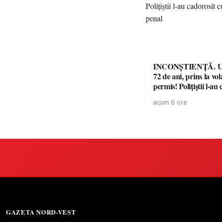
INCONȘTIENȚĂ. Un
72 de ani, prins la vo
permis! Polițiștii l-au
cu un dosar penal
acum 6 ore
GAZETA NORD-VEST