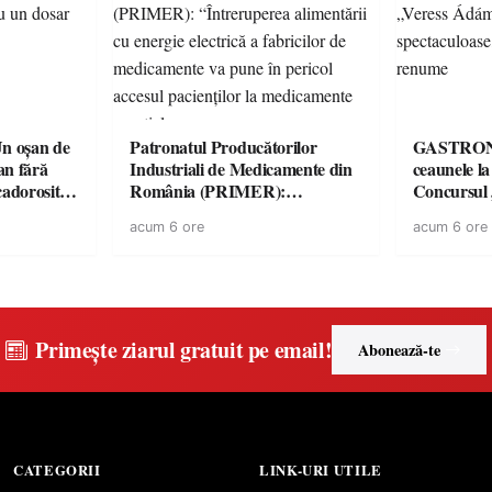
 oșan de
Patronatul Producătorilor
GASTRONOMIE 
lan fără
Industriali de Medicamente din
ceaunele l
 cadorosit
România (PRIMER):
Concursul
“Întreruperea alimentării cu
revine cu 
acum 6 ore
acum 6 ore
energie electrică a fabricilor de
spectaculoa
medicamente va pune în pericol
de renume
accesul pacienților la
medicamente esențiale
Primește ziarul gratuit pe email!
Abonează-te
CATEGORII
LINK-URI UTILE