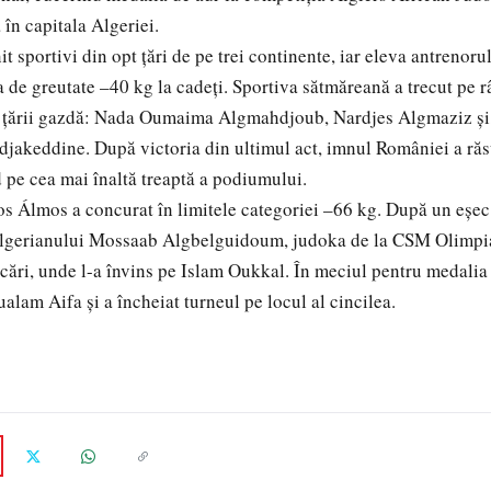
 în capitala Algeriei.
t sportivi din opt țări de pe trei continente, iar eleva antrenorul
 de greutate –40 kg la cadeți. Sportiva sătmăreană a trecut pe r
 țării gazdă: Nada Oumaima Algmahdjoub, Nardjes Algmaziz și, 
jakeddine. După victoria din ultimul act, imnul României a răs
pe cea mai înaltă treaptă a podiumului.
os Álmos a concurat în limitele categoriei –66 kg. După un eșec 
a algerianului Mossaab Algbelguidoum, judoka de la CSM Olimpia
ficări, unde l-a învins pe Islam Oukkal. În meciul pentru medalia
alam Aifa și a încheiat turneul pe locul al cincilea.