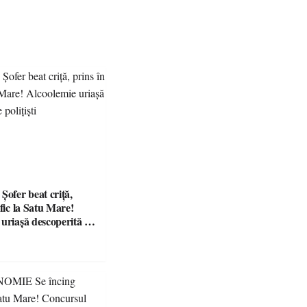
fer beat criță,
afic la Satu Mare!
 uriașă descoperită de