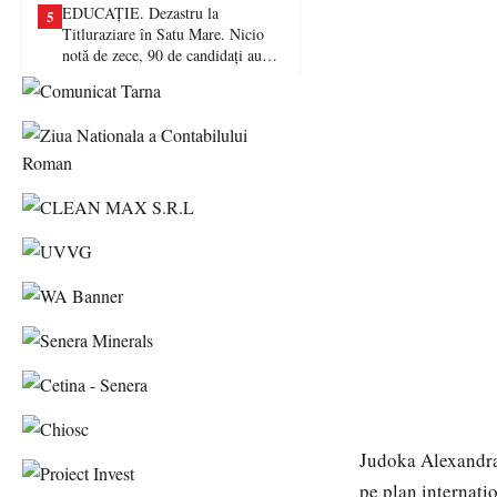
EDUCAȚIE. Dezastru la
5
Titluraziare în Satu Mare. Nicio
notă de zece, 90 de candidați au
picat examenul
Judoka Alexandra
pe plan internați