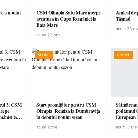
e a noului
CSM Olimpia Satu Mare începe
Amical de 
aventura în Cupa României la
Tășnad
Baia Mare
acum 23 or
acum 23 ore
SPORT
SPORT
urul 3. CSM
Start promițător pentru CSM
Sătmăreanu
ncepe
Olimpia. Remiză la Dumbrăvița
podiumul 
âniei la
în debutul noului sezon
European
duel specta
acum 2 zile
acum 3 zile
Räikkönen