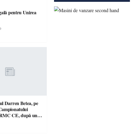
gală pentru Unirea
e
l Darren Betea, pe
Campionatului
 RMC CE, după un
culos cu fiul lui Kimi