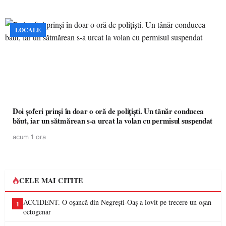
LOCALE
Doi șoferi prinși în doar o oră de polițiști. Un tânăr conducea
băut, iar un sătmărean s-a urcat la volan cu permisul suspendat
acum 1 ora
CELE MAI CITITE
ACCIDENT. O oșancă din Negrești-Oaș a lovit pe trecere un oșan
1
octogenar