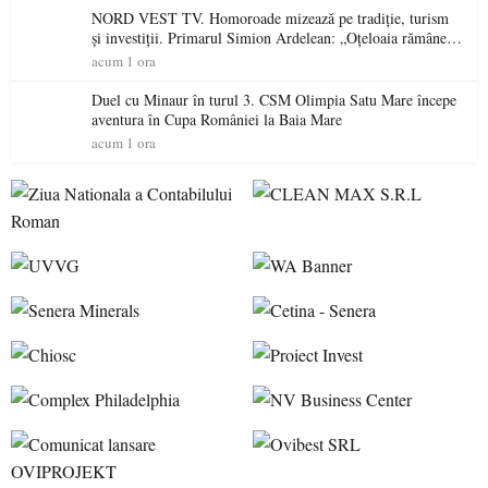
NORD VEST TV. Homoroade mizează pe tradiție, turism
și investiții. Primarul Simion Ardelean: „Oțeloaia rămâne
un brand al Codrului”
acum 1 ora
Duel cu Minaur în turul 3. CSM Olimpia Satu Mare începe
aventura în Cupa României la Baia Mare
acum 1 ora