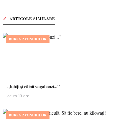
ARTICOLE SIMILARE
BURSA ZVONURILOR
,,Iubiți și câinii vagabonzi...”
acum 19 ore
BURSA ZVONURILOR