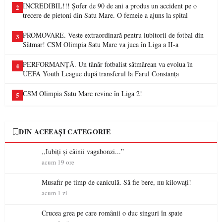
INCREDIBIL!!! Șofer de 90 de ani a produs un accident pe o
2
trecere de pietoni din Satu Mare. O femeie a ajuns la spital
PROMOVARE. Veste extraordinară pentru iubitorii de fotbal din
3
Sătmar! CSM Olimpia Satu Mare va juca în Liga a II-a
PERFORMANȚĂ. Un tânăr fotbalist sătmărean va evolua în
4
UEFA Youth League după transferul la Farul Constanța
CSM Olimpia Satu Mare revine în Liga 2!
5
DIN ACEEAȘI CATEGORIE
,,Iubiți și câinii vagabonzi...”
acum 19 ore
Musafir pe timp de caniculă. Să fie bere, nu kilowați!
acum 1 zi
Crucea grea pe care românii o duc singuri în spate