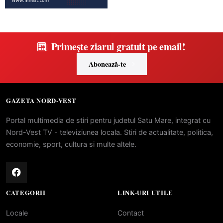
Primește ziarul gratuit pe email!
Abonează-te
GAZETA NORD-VEST
Portal multimedia de stiri pentru judetul Satu Mare, integrat cu
Nord-Vest TV - televiziunea locala. Stiri de actualitate, politica,
economie, sport, cultura si multe altele.
CATEGORII
LINK-URI UTILE
Locale
Contact