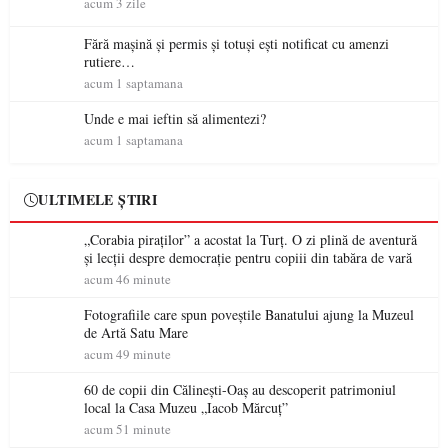
acum 3 zile
Fără mașină și permis și totuși ești notificat cu amenzi
rutiere…
acum 1 saptamana
Unde e mai ieftin să alimentezi?
acum 1 saptamana
ULTIMELE ȘTIRI
„Corabia piraților” a acostat la Turț. O zi plină de aventură
și lecții despre democrație pentru copiii din tabăra de vară
acum 46 minute
Fotografiile care spun poveștile Banatului ajung la Muzeul
de Artă Satu Mare
acum 49 minute
60 de copii din Călinești-Oaș au descoperit patrimoniul
local la Casa Muzeu „Iacob Mărcuț”
acum 51 minute