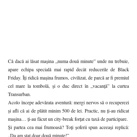
Că dacă ai lăsat mașina „numa două minute” unde nu trebuie,
apare echipa specială mai rapid decât reducerile de Black
Friday. Îți ridică mașina frumos, civilizat, de parcă ar fi premiul
cel mare la tombolă, și o duc direct în „vacanță” la curtea
Transurban.
Acolo începe adevărata aventură: mergi nervos să o recuperezi
și afli că ai de plătit minim 500 de lei. Practic, nu ți-au ridicat
mașina… ți-au făcut un city-break forțat cu taxă de participare.
Și partea cea mai frumoasă? Toți șoferii spun aceeași replică:
„Da am stat doar două minute!”