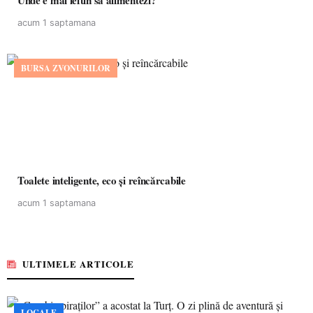
Unde e mai ieftin să alimentezi?
acum 1 saptamana
BURSA ZVONURILOR
Toalete inteligente, eco și reîncărcabile
acum 1 saptamana
ULTIMELE ARTICOLE
LOCALE