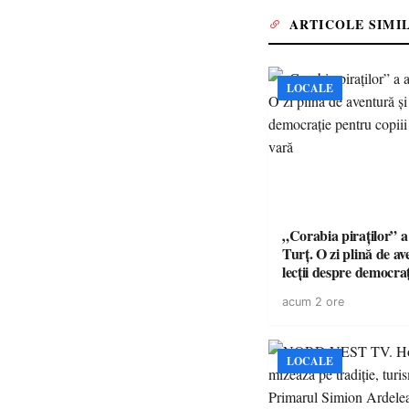
ARTICOLE SIMI
LOCALE
„Corabia piraților” a 
Turț. O zi plină de av
lecții despre democra
copiii din tabăra de 
acum 2 ore
LOCALE