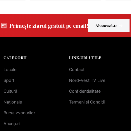
Primește ziarul gratuit pe email!
Abonează-te
CATEGORII
LINK-URI UTILE
Locale
Contact
Sport
Nord-Vest TV Live
Cultură
Confidentialitate
Naționale
Termeni si Conditii
Bursa zvonurilor
Anunțuri