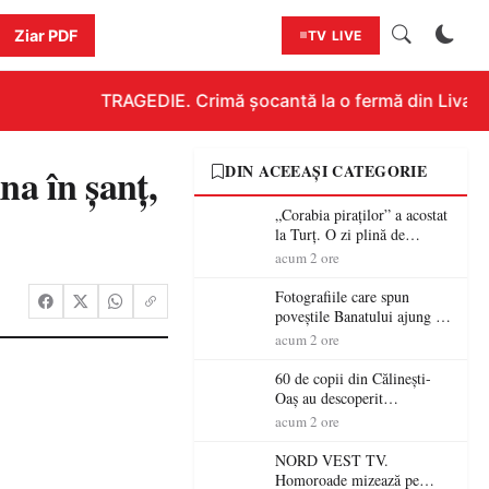
Ziar PDF
TV LIVE
TRAGEDIE. Crimă șocantă la o fermă din Livada!!!
na în șanț,
DIN ACEEAȘI CATEGORIE
„Corabia piraților” a acostat
la Turț. O zi plină de
aventură și lecții despre
acum 2 ore
democrație pentru copiii din
tabăra de vară
Fotografiile care spun
poveștile Banatului ajung la
Muzeul de Artă Satu Mare
acum 2 ore
60 de copii din Călinești-
Oaș au descoperit
patrimoniul local la Casa
acum 2 ore
Muzeu „Iacob Mărcuț”
NORD VEST TV.
Homoroade mizează pe