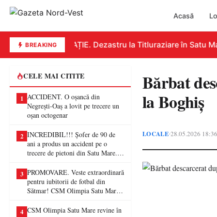
Acasă
Lo
EDUCAȚIE. Dezastru la Titluraziare în Satu Mar
BREAKING
Bărbat des
CELE MAI CITITE
la Boghiș
ACCIDENT. O oșancă din
1
Negrești-Oaș a lovit pe trecere un
oșan octogenar
LOCALE
28.05.2026 18:3
•
INCREDIBIL!!! Șofer de 90 de
2
ani a produs un accident pe o
trecere de pietoni din Satu Mare. O
femeie a ajuns la spital
PROMOVARE. Veste extraordinară
3
pentru iubitorii de fotbal din
Sătmar! CSM Olimpia Satu Mare
va juca în Liga a II-a
CSM Olimpia Satu Mare revine în
4