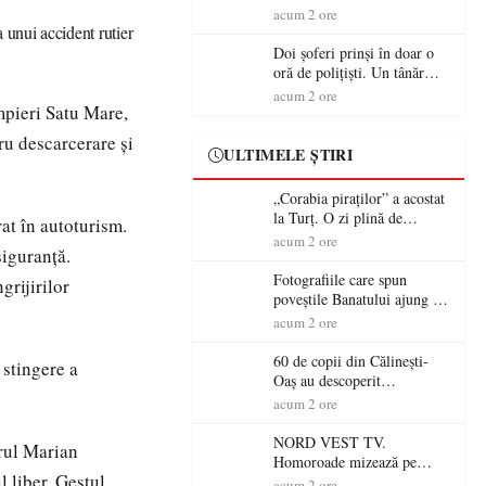
tradiție, turism și investiții.
acum 2 ore
Primarul Simion Ardelean:
 unui accident rutier
„Oțeloaia rămâne un brand
Doi șoferi prinși în doar o
al Codrului”
oră de polițiști. Un tânăr
conducea băut, iar un
acum 2 ore
mpieri Satu Mare,
sătmărean s-a urcat la volan
cu permisul suspendat
ru descarcerare și
ULTIMELE ȘTIRI
„Corabia piraților” a acostat
la Turț. O zi plină de
at în autoturism.
aventură și lecții despre
acum 2 ore
siguranță.
democrație pentru copiii din
tabăra de vară
Fotografiile care spun
grijirilor
poveștile Banatului ajung la
Muzeul de Artă Satu Mare
acum 2 ore
60 de copii din Călinești-
 stingere a
Oaș au descoperit
patrimoniul local la Casa
acum 2 ore
Muzeu „Iacob Mărcuț”
NORD VEST TV.
erul Marian
Homoroade mizează pe
 liber. Gestul
tradiție, turism și investiții.
acum 2 ore