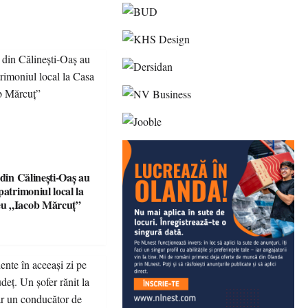
 din Călinești-Oaș au
patrimoniul local la
u „Iacob Mărcuț”