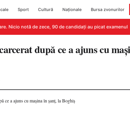
cale
Sport
Cultură
Naționale
Bursa zvonurilor
e. Nicio notă de zece, 90 de candidați au picat examenul
carcerat după ce a ajuns cu mași
6