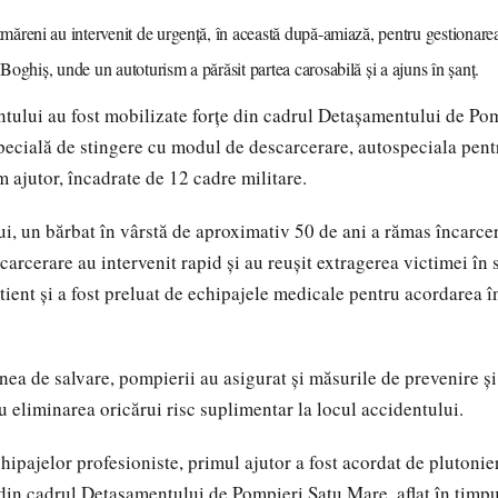
tmăreni au intervenit de urgență, în această după-amiază, pentru gestionarea
 Boghiș, unde un autoturism a părăsit partea carosabilă și a ajuns în șanț.
tului au fost mobilizate forțe din cadrul Detașamentului de Po
pecială de stingere cu modul de descarcerare, autospeciala pent
m ajutor, încadrate de 12 cadre militare.
i, un bărbat în vârstă de aproximativ 50 de ani a rămas încarcer
arcerare au intervenit rapid și au reușit extragerea victimei în 
ient și a fost preluat de echipajele medicale pentru acordarea în
nea de salvare, pompierii au asigurat și măsurile de prevenire și
u eliminarea oricărui risc suplimentar la locul accidentului.
chipajelor profesioniste, primul ajutor a fost acordat de plutoni
in cadrul Detașamentului de Pompieri Satu Mare, aflat în timpul