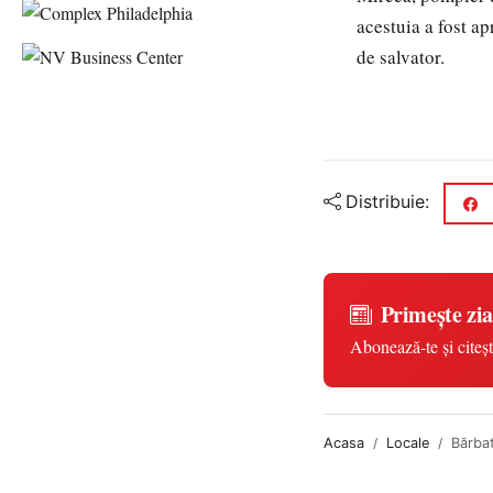
acestuia a fost ap
de salvator.
Distribuie:
Primește zia
Abonează-te și citeșt
Acasa
Locale
Bărbat