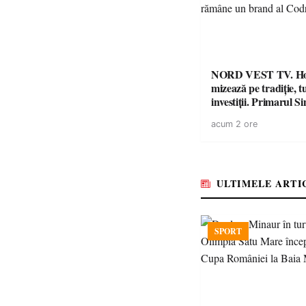
NORD VEST TV. H
mizează pe tradiție, t
investiții. Primarul Simion
Ardelean: „Oțeloaia
acum 2 ore
brand al Codrului”
ULTIMELE ARTI
SPORT