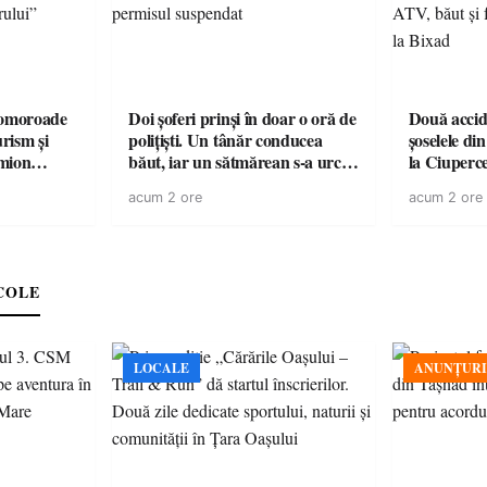
omoroade
Doi șoferi prinși în doar o oră de
Două accide
urism și
polițiști. Un tânăr conducea
șoselele di
băut, iar un sătmărean s-a urcat
la Ciuperc
 rămâne un
la volan cu permisul suspendat
de ATV, bău
acum 2 ore
acum 2 ore
răsturnat l
COLE
LOCALE
ANUNȚURI