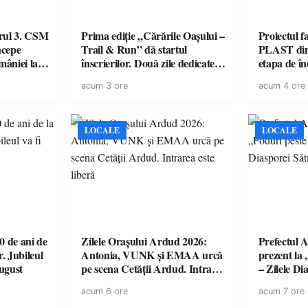
urul 3. CSM
Prima ediție „Cărările Oașului –
Proiectul 
ncepe
Trail & Run” dă startul
PLAST din 
âniei la
înscrierilor. Două zile dedicate
etapa de î
sportului, naturii și comunității
acordul de
acum 3 ore
acum 4 ore
în Țara Oașului
LOCALE
LOCALE
 de ani de
Zilele Orașului Ardud 2026:
Prefectul A
r. Jubileul
Antonia, VUNK și EMAA urcă
prezent la 
august
pe scena Cetății Ardud. Intrarea
– Zilele D
este liberă
acum 6 ore
acum 7 ore