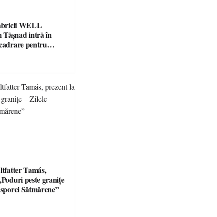
fabricii WELL
Tășnad intră în
ncadrare pentru
 mediu
ltfatter Tamás,
„Poduri peste granițe
iasporei Sătmărene”