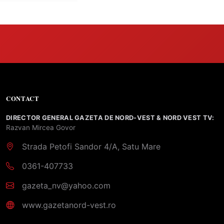
CONTACT
DIRECTOR GENERAL GAZETA DE NORD-VEST & NORD VEST TV:
Razvan Mircea Govor
Strada Petofi Sandor 4/A, Satu Mare
0361-407733
gazeta_nv@yahoo.com
www.gazetanord-vest.ro