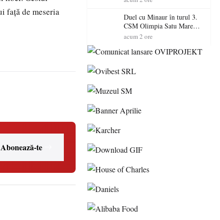
Primarul Simion Ardelean:
ui față de meseria
„Oțeloaia rămâne un brand
Duel cu Minaur în turul 3.
al Codrului”
CSM Olimpia Satu Mare
începe aventura în Cupa
acum 2 ore
României la Baia Mare
Abonează-te