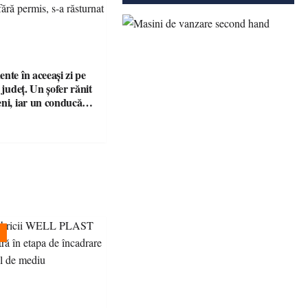
nte în aceeași zi pe
n județ. Un șofer rănit
eni, iar un conducător
t și fără permis, s-a
a Bixad