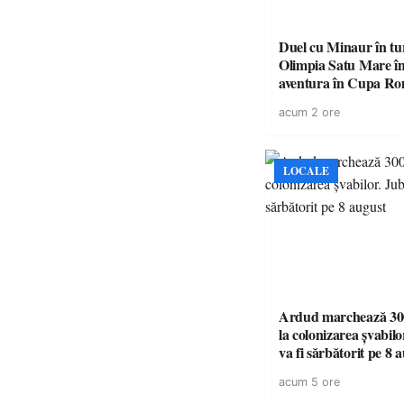
Duel cu Minaur în t
Olimpia Satu Mare î
aventura în Cupa Rom
Baia Mare
acum 2 ore
LOCALE
Ardud marchează 300
la colonizarea șvabilo
va fi sărbătorit pe 8 
acum 5 ore