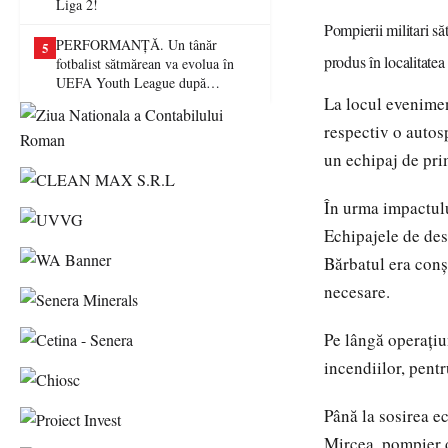
Liga 2!
Pompierii militari să
PERFORMANȚĂ. Un tânăr
5
produs în localitatea
fotbalist sătmărean va evolua în
UEFA Youth League după
transferul la Farul Constanța
La locul evenimen
respectiv o autos
un echipaj de pri
În urma impactulu
Echipajele de desc
Bărbatul era conșt
necesare.
Pe lângă operațiu
incendiilor, pentr
Până la sosirea e
Mircea, pompier d