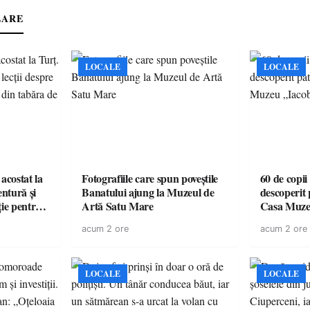
LARE
LOCALE
LOCALE
acostat la
Fotografiile care spun poveștile
60 de copii
entură și
Banatului ajung la Muzeul de
descoperit 
ție pentru
Artă Satu Mare
Casa Muze
vară
acum 2 ore
acum 2 ore
LOCALE
LOCALE