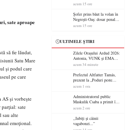
acțiunilor polițiștilor
acum 15 ore
sătmăreni
Șofer prins băut la volan în
Negrești-Oaș: dosar penal
ri, sate aproape
după un control al
acum 15 ore
polițiștilor
ULTIMELE ȘTIRI
tă să fie lăudat,
Zilele Orașului Ardud 2026:
Antonia, VUNK și EMAA
misiunii Satu Mare
urcă pe scena Cetății Ardud.
acum 34 minute
ul și podul care
Intrarea este liberă
Prefectul Altfatter Tamás,
aseul pe care
prezent la „Poduri peste
granițe – Zilele Diasporei
acum 1 ora
Sătmărene”
Administratorul public
a AS și vorbește
Maskulik Csaba a primit în
parțial: sate
audiență cetățenii din Satu
acum 2 ore
Mare
l sau alte
,,Iubiți și câinii
emnal emoțional.
vagabonzi...”
acum 14 ore