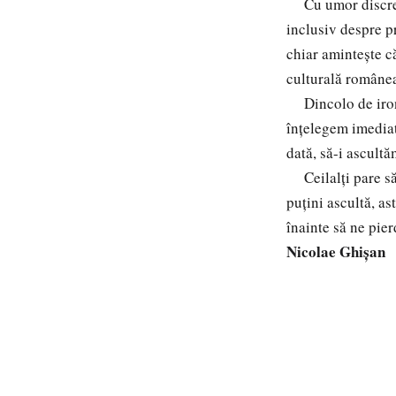
Cu umor discret ș
inclusiv despre p
chiar amintește c
culturală românea
Dincolo de ironi
înțelegem imediat
dată, să-i ascult
Ceilalți pare să 
puțini ascultă, a
înainte să ne pier
Nicolae Ghișan