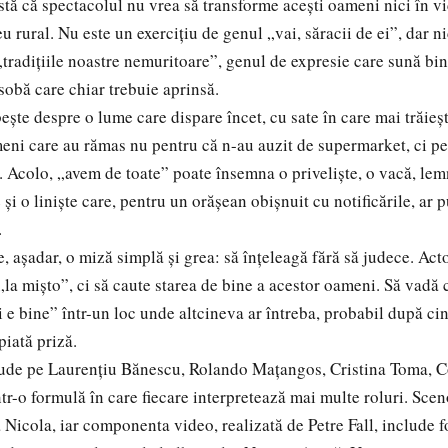
stă că spectacolul nu vrea să transforme acești oameni nici în vi
 rural. Nu este un exercițiu de genul „vai, săracii de ei”, dar n
 „tradițiile noastre nemuritoare”, genul de expresie care sună bin
sobă care chiar trebuie aprinsă.
e despre o lume care dispare încet, cu sate în care mai trăieș
meni care au rămas nu pentru că n-au auzit de supermarket, ci pen
a. Acolo, „avem de toate” poate însemna o priveliște, o vacă, lemn
și o liniște care, pentru un orășean obișnuit cu notificările, ar 
.
așadar, o miză simplă și grea: să înțeleagă fără să judece. Acto
„la mișto”, ci să caute starea de bine a acestor oameni. Să vadă
i e bine” într-un loc unde altcineva ar întreba, probabil după ci
piată priză.
clude pe Laurențiu Bănescu, Rolando Mațangos, Cristina Toma, C
tr-o formulă în care fiecare interpretează mai multe roluri. Scen
Nicola, iar componenta video, realizată de Petre Fall, include fo