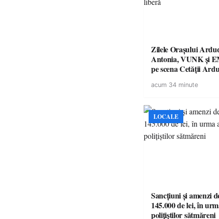
Zilele Orașului Ardu
Antonia, VUNK și 
pe scena Cetății Ardu
este liberă
acum 34 minute
LOCALE
Sancțiuni și amenzi d
145.000 de lei, în urm
polițiștilor sătmăreni