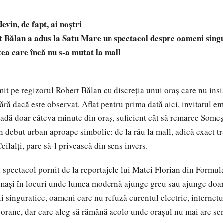
evin, de fapt, ai noștri
 Bălan a adus la Satu Mare un spectacol despre oameni singu
ștea care încă nu s-a mutat la mall
it pe regizorul Robert Bălan cu discreția unui oraș care nu insis
ără dacă este observat. Aflat pentru prima dată aici, invitatul e
vadă doar câteva minute din oraș, suficient cât să remarce Someș
n debut urban aproape simbolic: de la râu la mall, adică exact tr
eilalți, pare să-l privească din sens invers.
spectacol pornit de la reportajele lui Matei Florian din Formul
ași în locuri unde lumea modernă ajunge greu sau ajunge doar 
i singuratice, oameni care nu refuză curentul electric, internetu
orane, dar care aleg să rămână acolo unde orașul nu mai are s