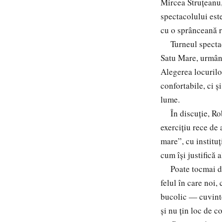
Mircea Struțeanu,
spectacolului est
cu o sprânceană r
Turneul spectacol
Satu Mare, urmân
Alegerea locurilo
confortabile, ci ș
lume.
În discuție, Robe
exercițiu rece de 
mare”, cu instituț
cum își justifică a
Poate tocmai de a
felul în care noi,
bucolic — cuvinte
și nu țin loc de c