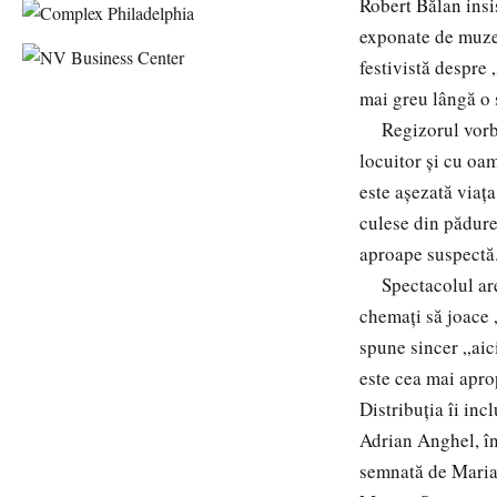
Robert Bălan insi
exponate de muzeu
festivistă despre
mai greu lângă o 
Regizorul vorbeșt
locuitor și cu oa
este așezată viaț
culese din pădure 
aproape suspectă
Spectacolul are, 
chemați să joace 
spune sincer „aic
este cea mai apro
Distribuția îi in
Adrian Anghel, în
semnată de Maria 