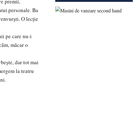
re premii,
atui personale. Ba
envurști. O lecție
i pe care nu-i
rcăm, măcar o
bește, dar tot mai
mergem la teatru
ni.