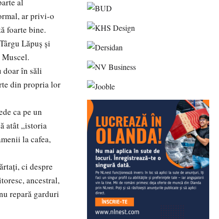
arte al
rmal, ar privi-o
 foarte bine.
 Târgu Lăpuș și
g Muscel.
 doar în săli
rte din propria lor
vede ca pe un
ă atât „istoria
amenii la cafea,
tați, ci despre
itoresc, ancestral,
nu repară garduri