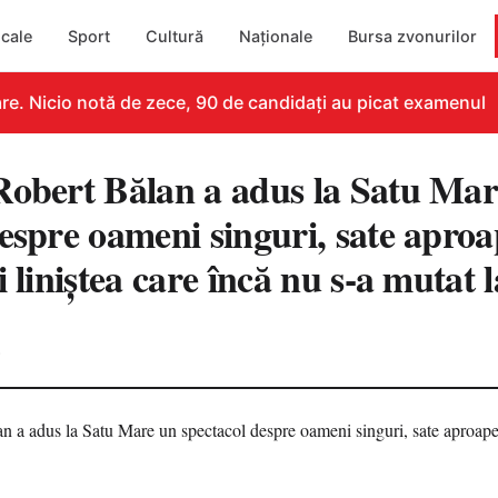
cale
Sport
Cultură
Naționale
Bursa zvonurilor
. Nicio notă de zece, 90 de candidați au picat examenul
Robert Bălan a adus la Satu Ma
despre oameni singuri, sate apro
i liniștea care încă nu s-a mutat 
6