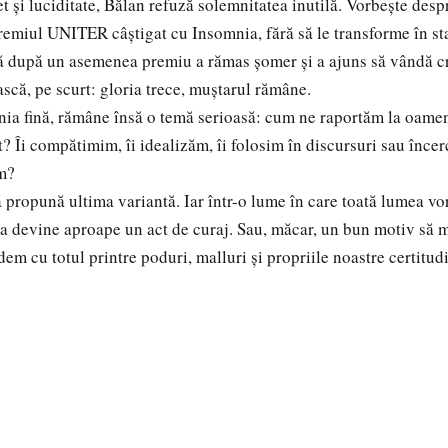
i luciditate, Bălan refuză solemnitatea inutilă. Vorbește desp
remiul UNITER câștigat cu Insomnia, fără să le transforme în st
ă după un asemenea premiu a rămas șomer și a ajuns să vândă cr
scă, pe scurt: gloria trece, muștarul rămâne.
a fină, rămâne însă o temă serioasă: cum ne raportăm la oameni
? Îi compătimim, îi idealizăm, îi folosim în discursuri sau înce
ăm?
propună ultima variantă. Iar într-o lume în care toată lumea vor
sta devine aproape un act de curaj. Sau, măcar, un bun motiv să 
dem cu totul printre poduri, malluri și propriile noastre certitudi