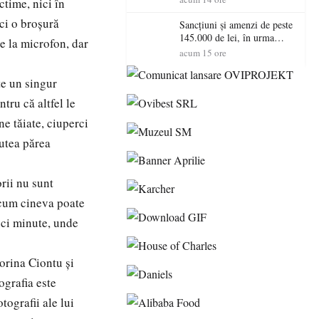
ctime, nici în
ici o broșură
Sancțiuni și amenzi de peste
145.000 de lei, în urma
e la microfon, dar
acțiunilor polițiștilor
acum 15 ore
sătmăreni
te un singur
tru că altfel le
e tăiate, ciuperci
putea părea
rii nu sunt
 cum cineva poate
nci minute, unde
orina Ciontu și
ografia este
tografii ale lui