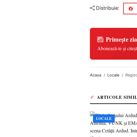
Distribuie:
Primește zia
Abonează-te și citeșt
Acasa
Locale
Regizo
ARTICOLE SIMI
LOCALE