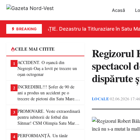
Acasă
Lo
EDUCAȚIE. Dezastru la Titluraziare în Satu Mare
BREAKING
Regizorul 
CELE MAI CITITE
spectacol 
ACCIDENT. O oșancă din
1
Negrești-Oaș a lovit pe trecere un
dispărute ș
oșan octogenar
INCREDIBIL!!! Șofer de 90 de
2
ani a produs un accident pe o
trecere de pietoni din Satu Mare. O
LOCALE
02.06.2026 17:4
•
femeie a ajuns la spital
PROMOVARE. Veste extraordinară
3
pentru iubitorii de fotbal din
Sătmar! CSM Olimpia Satu Mare
va juca în Liga a II-a
PERFORMANȚĂ. Un tânăr
4