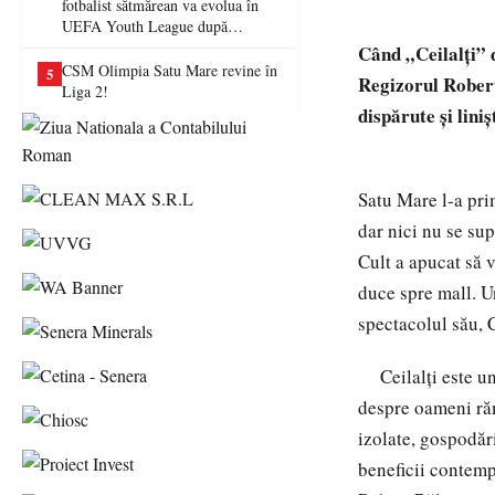
fotbalist sătmărean va evolua în
UEFA Youth League după
transferul la Farul Constanța
Când „Ceilalți” d
CSM Olimpia Satu Mare revine în
5
Regizorul Robert
Liga 2!
dispărute și lini
Satu Mare l-a prim
dar nici nu se sup
Cult a apucat să 
duce spre mall. U
spectacolul său, C
Ceilalți este un 
despre oameni răm
izolate, gospodări
beneficii contemp