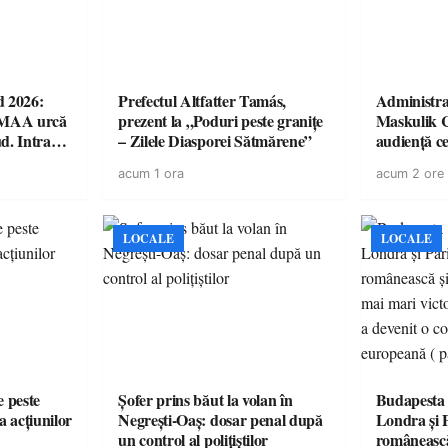
d 2026:
Prefectul Altfatter Tamás,
Administra
EMAA urcă
prezent la „Poduri peste granițe
Maskulik C
d. Intrarea
– Zilele Diasporei Sătmărene”
audiență c
acum 1 ora
acum 2 ore
LOCALE
LOCALE
e peste
Șofer prins băut la volan în
Budapesta 
a acțiunilor
Negrești-Oaș: dosar penal după
Londra și 
un control al polițiștilor
românească