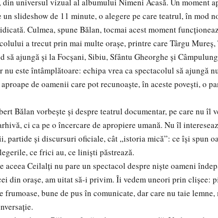
 din universul vizual al albumului Nimeni Acasă. Un moment ap
e un slideshow de 11 minute, o alegere pe care teatrul, în mod no
idicată. Culmea, spune Bălan, tocmai acest moment funcționează
ului a trecut prin mai multe orașe, printre care Târgu Mureș,
d să ajungă și la Focșani, Sibiu, Sfântu Gheorghe și Câmpulun
r nu este întâmplătoare: echipa vrea ca spectacolul să ajungă nu
i aproape de oamenii care pot recunoaște, în aceste povești, o pa
rt Bălan vorbește și despre teatrul documentar, pe care nu îl 
arhivă, ci ca pe o încercare de apropiere umană. Nu îl intereseaz
ii, partide și discursuri oficiale, cât „istoria mică”: ce își spun o
legerile, ce frici au, ce liniști păstrează.
ceea Ceilalți nu pare un spectacol despre niște oameni îndepăr
 cei din orașe, am uitat să-i privim. Îi vedem uneori prin clișee: p
 frumoase, bune de pus în comunicate, dar care nu taie lemne, 
onversație.