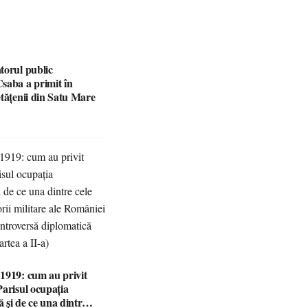
torul public
saba a primit în
etățenii din Satu Mare
1919: cum au privit
Parisul ocupația
 și de ce una dintre