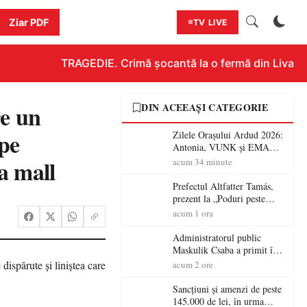
Ziar PDF
TV LIVE
TRAGEDIE. Crimă șocantă la o fermă din Livada!!! 
re un
DIN ACEEAȘI CATEGORIE
ape
Zilele Orașului Ardud 2026:
Antonia, VUNK și EMAA
urcă pe scena Cetății Ardud.
la mall
acum 34 minute
Intrarea este liberă
Prefectul Altfatter Tamás,
prezent la „Poduri peste
granițe – Zilele Diasporei
acum 1 ora
Sătmărene”
Administratorul public
Maskulik Csaba a primit în
audiență cetățenii din Satu
acum 2 ore
Mare
Sancțiuni și amenzi de peste
145.000 de lei, în urma