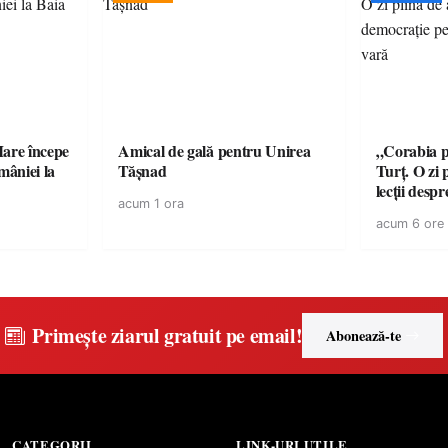
are începe
Amical de gală pentru Unirea
„Corabia pi
Tășnad
Turț. O zi 
lecții desp
acum 1 ora
copiii din 
acum 6 ore
Primește ziarul gratuit pe email!
Abonează-te
CATEGORII
LINK-URI UTILE