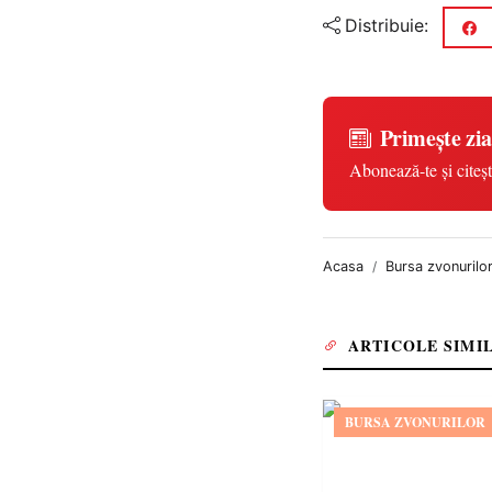
Distribuie:
Primește zia
Abonează-te și citeșt
Acasa
Bursa zvonurilo
ARTICOLE SIMI
BURSA ZVONURILOR