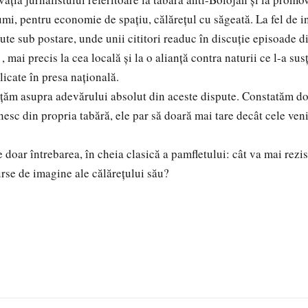
umi, pentru economie de spațiu, călărețul cu săgeată. La fel de in
ute sub postare, unde unii cititori readuc în discuție episoade 
, mai precis la cea locală și la o alianță contra naturii ce l-a susț
licate în presa națională.
ăm asupra adevărului absolut din aceste dispute. Constatăm do
nesc din propria tabără, ele par să doară mai tare decât cele ven
e doar întrebarea, în cheia clasică a pamfletului: cât va mai rezis
urse de imagine ale călărețului său?