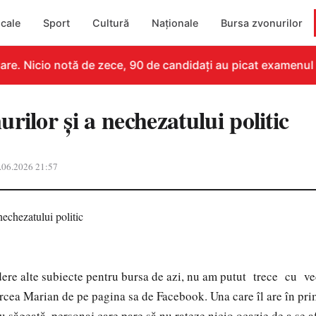
cale
Sport
Cultură
Naționale
Bursa zvonurilor
e. Nicio notă de zece, 90 de candidați au picat examenul
rilor și a nechezatului politic
.06.2026 21:57
ere alte subiecte pentru bursa de azi, nu am putut trece cu v
ircea Marian de pe pagina sa de Facebook. Una care îl are în pr
u săgeată, personaj care pare să nu rateze nicio ocazie de a se af