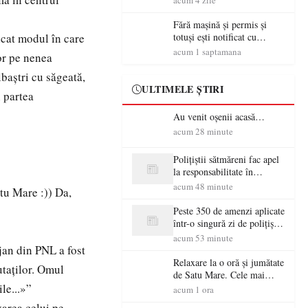
acum 4 zile
Fără mașină și permis și
icat modul în care
totuși ești notificat cu
amenzi rutiere…
acum 1 saptamana
ror pe nenea
baștri cu săgeată,
ULTIMELE ȘTIRI
n partea
Au venit oșenii acasă…
acum 28 minute
Polițiștii sătmăreni fac apel
la responsabilitate în
trafic…
acum 48 minute
tu Mare :)) Da,
Peste 350 de amenzi aplicate
într-o singură zi de polițiștii
sătmăreni
acum 53 minute
jan din PNL a fost
Relaxare la o oră și jumătate
taților. Omul
de Satu Mare. Cele mai
le...»”
spectaculoase piscine
acum 1 ora
exterioare cu cazare din
varea celui pe