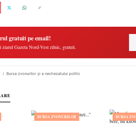
rul gratuit pe email!
i ziarul Gazeta Nord-Vest zilnic, gratuit.
r
Bursa zvonurilor și a nechezatului politic
LARE
BURSA ZVONURILOR
BURSA ZV