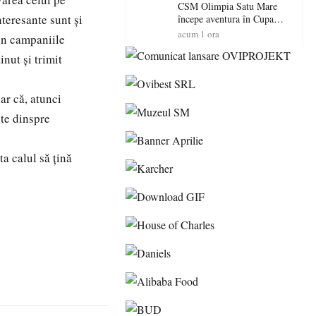
Maramureș, ideale pentru o
CSM Olimpia Satu Mare
escapadă de vară
teresante sunt și
începe aventura în Cupa
României la Baia Mare
acum 1 ora
din campaniile
inut și trimit
ar că, atunci
ite dinspre
ta calul să țină