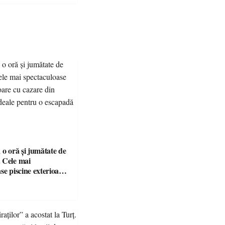
 o oră și jumătate de
 Cele mai
se piscine exterioare
n Maramureș, ideale
scapadă de vară