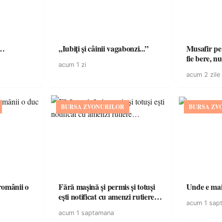
ă…
,,Iubiți și câinii vagabonzi...”
Musafir pe
fie bere, nu
acum 1 zi
acum 2 zile
BURSA ZVONURILOR
BURSA ZV
omânii o
Fără mașină și permis și totuși
Unde e mai 
ești notificat cu amenzi rutiere…
acum 1 sap
acum 1 saptamana