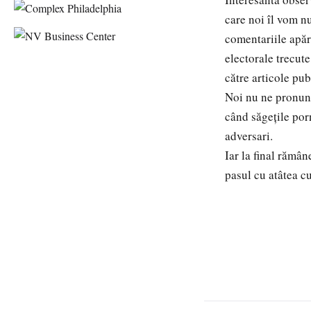
care noi îl vom n
comentariile apăr
electorale trecute 
către articole pub
Noi nu ne pronunț
când săgețile por
adversari.
Iar la final rămân
pasul cu atâtea c