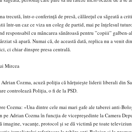
 trecută, într-o conferință de presă, călărețul cu săgeată a crit
știi într-un caz ce viza un coleg de partid, mai pe înțelesul tutu
d responsabil cu mâncarea sănătoasă pentru ”copiii” galben-al
târziat să apară. Numai că, de această dată, replica nu a venit di
ici, ci chiar dinspre presa centrală.
lui Mircea
Adrian Cozma, acuză poliția că hărțuiește liderii liberali din Sa
are controlează Poliția, o fi de la PSD.
re Cozma: «Una dintre cele mai mari gafe ale taberei anti-Bolo
an pe Adrian Cozma în funcția de vicepreședinte la Camera Depu
 imagine, vacanțe, protocol și se dă victimă pe toate televiziuni
ația jurnalistului referitoare la tabăra anti-Bolojan și la promo