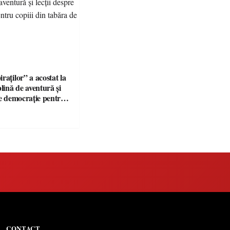
raților” a acostat la
plină de aventură și
re democrație pentru
tabăra de vară
CONTACT