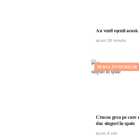
Au venit oșenii acas
acum 28 minute
BURSA ZVONURILOR
Crucea grea pe care r
duc singuri în spate
acum 4 zile