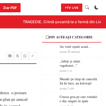
Ziar PDF
TV LIVE
TRAGEDIE. Crimă șocantă la o fermă din Livada!!
DIN ACEEAȘI CATEGORIE
Au venit oșenii acasă…
acum 28 minute
,,Iubiți și câinii
vagabonzi...”
acum 1 zi
Musafir pe timp de caniculă.
Să fie bere, nu kilowați!
acum 2 zile
ederea o postare
Crucea grea pe care românii
im-plan pe amicul
o duc singuri în spate
la în centrul