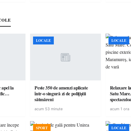
COLE
LOCALE
LOCALE
c apel la
Peste 350 de amenzi aplicate
Relaxare la
te în trafic…
într-o singură zi de polițiștii
Satu Mare.
sătmăreni
spectaculoa
cu cazare di
acum 53 minute
acum 1 ora
pentru o e
SPORT
LOCALE