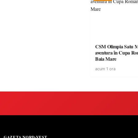
CSM Olimpia Satu M
aventura în Cupa României la
Baia Mare
acum 1 ora
GAZETA NORD-VEST