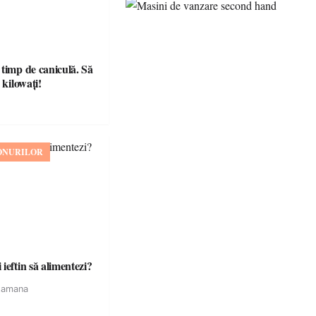
 timp de caniculă. Să
 kilowați!
ONURILOR
ieftin să alimentezi?
tamana