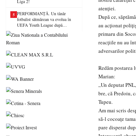
Liga 2!
atenției.
PERFORMANȚĂ. Un tânăr
5
După ce, săptămâna
fotbalist sătmărean va evolua în
au acționat poliți
UEFA Youth League după
transferul la Farul Constanța
primaru din Socon
reacțiile nu au în
adversarilor polit
Redăm postarea 
Marian:
„Un deputat PNL, 
bre, că Predoiu, c
Tupeu.
Am mai scris desp
să-l cocoațe tam
pare disperat după
Interesantă observ