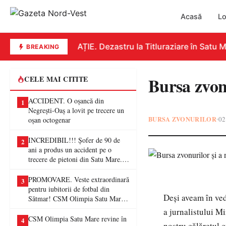
Acasă
Lo
EDUCAȚIE. Dezastru la Titluraziare în Satu Mar
BREAKING
Bursa zvonu
CELE MAI CITITE
ACCIDENT. O oșancă din
1
Negrești-Oaș a lovit pe trecere un
BURSA ZVONURILOR
02
•
oșan octogenar
INCREDIBIL!!! Șofer de 90 de
2
ani a produs un accident pe o
trecere de pietoni din Satu Mare. O
femeie a ajuns la spital
PROMOVARE. Veste extraordinară
3
pentru iubitorii de fotbal din
Deși aveam în ved
Sătmar! CSM Olimpia Satu Mare
va juca în Liga a II-a
a jurnalistului M
CSM Olimpia Satu Mare revine în
4
nostru călărețul c