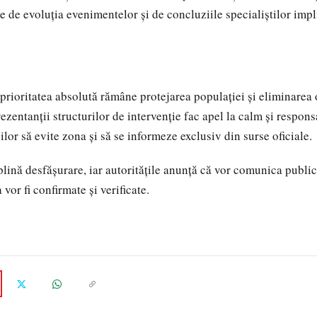
e de evoluția evenimentelor și de concluziile specialiștilor impl
prioritatea absolută rămâne protejarea populației și eliminarea o
zentanții structurilor de intervenție fac apel la calm și responsa
ilor să evite zona și să se informeze exclusiv din surse oficiale.
plină desfășurare, iar autoritățile anunță că vor comunica public
vor fi confirmate și verificate.