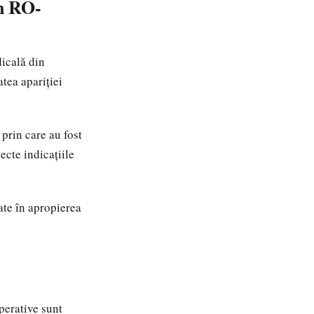
in RO-
dicală din
tea apariției
prin care au fost
ecte indicațiile
ate în apropierea
perative sunt