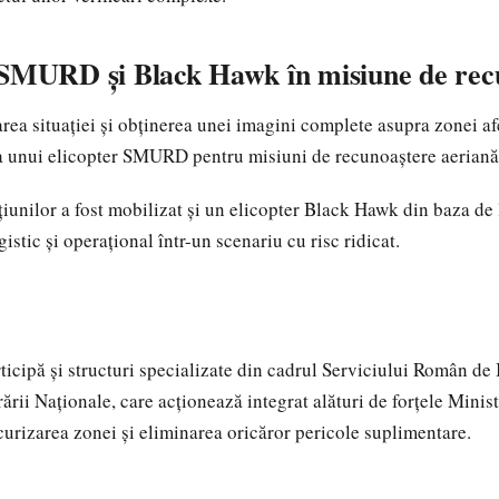
 SMURD și Black Hawk în misiune de rec
rea situației și obținerea unei imagini complete asupra zonei afe
a unui elicopter SMURD pentru misiuni de recunoaștere aeriană
țiunilor a fost mobilizat și un elicopter Black Hawk din baza de 
gistic și operațional într-un scenariu cu risc ridicat.
ticipă și structuri specializate din cadrul Serviciului Român de 
ării Naționale, care acționează integrat alături de forțele Minis
curizarea zonei și eliminarea oricăror pericole suplimentare.