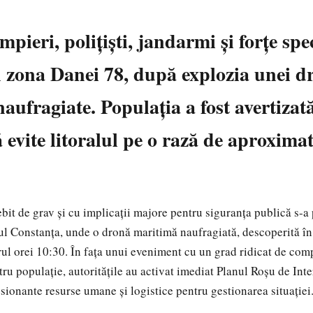
mpieri, polițiști, jandarmi și forțe spe
n zona Danei 78, după explozia unei d
aufragiate. Populația a fost avertiza
vite litoralul pe o rază de aproxima
.
bit de grav și cu implicații majore pentru siguranța publică s-a
ul Constanța, unde o dronă maritimă naufragiată, descoperită în
rul orei 10:30. În fața unui eveniment cu un grad ridicat de comp
tru populație, autoritățile au activat imediat Planul Roșu de Inte
ionante resurse umane și logistice pentru gestionarea situației