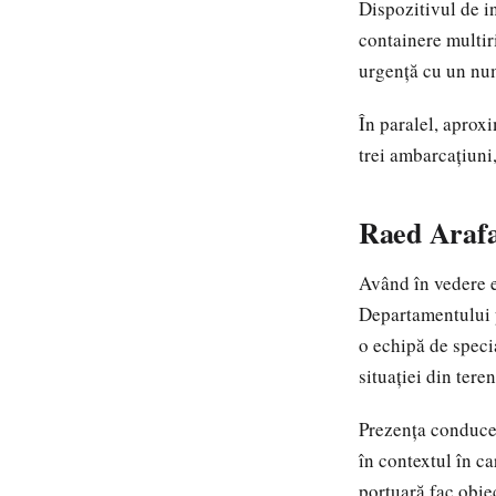
Dispozitivul de i
containere multir
urgență cu un nu
În paralel, aproxi
trei ambarcațiuni
Raed Arafa
Având în vedere ev
Departamentului p
o echipă de speci
situației din teren
Prezența conduceri
în contextul în ca
portuară fac obie