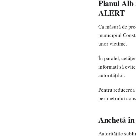
Planul Alb 
ALERT
Ca măsură de prec
municipiul Consta
unor victime.
În paralel, cetăț
informați să evit
autorităților.
Pentru reducerea 
perimetrului cons
Anchetă în
Autoritățile subli