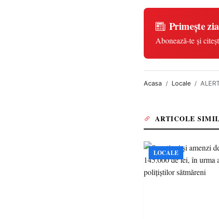
Primește zia
Abonează-te și citeșt
Acasa
Locale
ALERTĂ
ARTICOLE SIMI
LOCALE