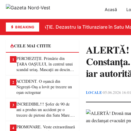
Acasă
Lo
EDUCAȚIE. Dezastru la Titluraziare în Satu Mare
BREAKING
ALERTĂ! D
CELE MAI CITITE
Constanța. 
PERCHEZIȚII. Primărie din
1
ȚARA OAȘULUI, în centrul unui
iar autorit
scandal uriaș. Mascații au descins
într-o anchetă privind presupuse
fraude de proporții
ACCIDENT. O oșancă din
2
Negrești-Oaș a lovit pe trecere un
oșan octogenar
LOCALE
05.06.2026 16:0
•
INCREDIBIL!!! Șofer de 90 de
3
ani a produs un accident pe o
trecere de pietoni din Satu Mare. O
femeie a ajuns la spital
PROMOVARE. Veste extraordinară
4