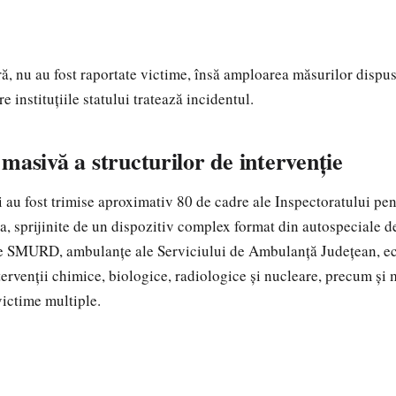
ră, nu au fost raportate victime, însă amploarea măsurilor dispus
e instituțiile statului tratează incidentul.
masivă a structurilor de intervenție
i au fost trimise aproximativ 80 de cadre ale Inspectoratului pen
, sprijinite de un dispozitiv complex format din autospeciale de
e SMURD, ambulanțe ale Serviciului de Ambulanță Județean, 
tervenții chimice, biologice, radiologice și nucleare, precum și 
victime multiple.