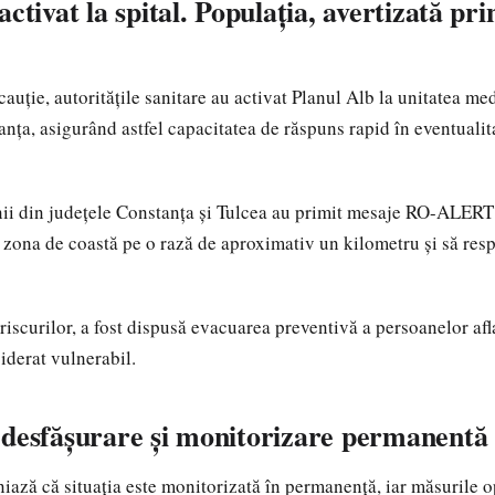
activat la spital. Populația, avertizată pr
auție, autoritățile sanitare au activat Planul Alb la unitatea me
nța, asigurând astfel capacitatea de răspuns rapid în eventualita
enii din județele Constanța și Tulcea au primit mesaje RO-ALERT 
e zona de coastă pe o rază de aproximativ un kilometru și să resp
riscurilor, a fost dispusă evacuarea preventivă a persoanelor afl
iderat vulnerabil.
 desfășurare și monitorizare permanentă
niază că situația este monitorizată în permanență, iar măsurile o