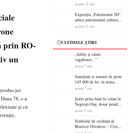
controversă diplomatică
volanul unei autoutilitare
acum 12 ore
europeană ( partea a II-a)
neînmatriculate
ciale
Expoziția „Patrimoniu 3D”
aduce patrimoniul cultural
în era digitală la Castelul
acum 12 ore
rone
Károlyi din Carei
tă prin RO-
ULTIMELE ȘTIRI
,,Iubiți și câinii
tiv un
vagabonzi...”
acum 7 ore
Sancțiuni și amenzi de peste
145.000 de lei, în urma
acțiunilor polițiștilor
acum 7 ore
 produs joi
sătmăreni
 Dana 78, s-a
Șofer prins băut la volan în
Negrești-Oaș: dosar penal
lexitate și cu
după un control al
acum 7 ore
rvenție,
polițiștilor
Simbolul de credinţă al
.
Bisericii Ortodoxe – Crezul
(3)
acum 8 ore