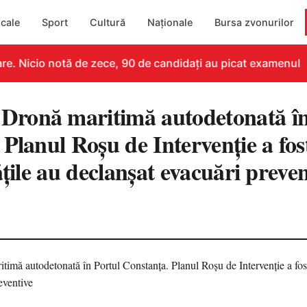
cale
Sport
Cultură
Naționale
Bursa zvonurilor
. Nicio notă de zece, 90 de candidați au picat examenul
ronă maritimă autodetonată în
Planul Roșu de Intervenție a fost
ățile au declanșat evacuări preven
1