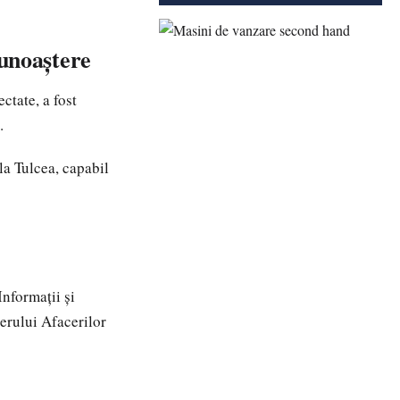
unoaștere
ctate, a fost
.
la Tulcea, capabil
Informații și
terului Afacerilor