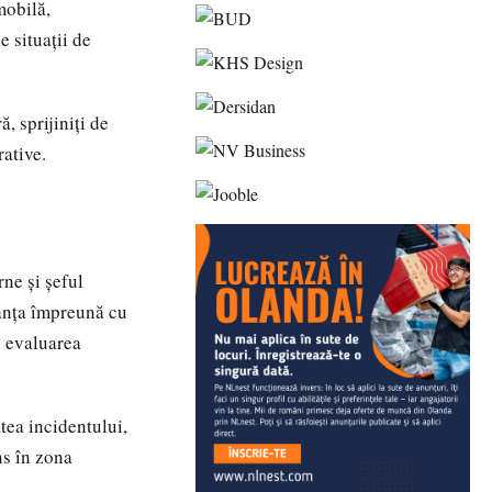
mobilă,
 situații de
ă, sprijiniți de
rative.
rne și șeful
tanța împreună cu
i evaluarea
tea incidentului,
ns în zona