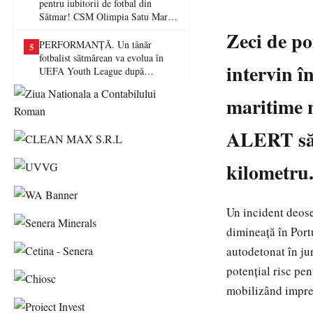
pentru iubitorii de fotbal din
Sătmar! CSM Olimpia Satu Mare
va juca în Liga a II-a
Zeci de po
PERFORMANȚĂ. Un tânăr
5
fotbalist sătmărean va evolua în
intervin î
UEFA Youth League după
transferul la Farul Constanța
maritime n
ALERT să e
kilometru
Un incident deose
dimineață în Port
autodetonat în ju
potențial risc pen
mobilizând impres