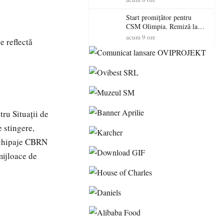
Start promițător pentru
CSM Olimpia. Remiză la
Dumbrăvița în debutul
acum 9 ore
e reflectă
noului sezon
tru Situații de
 stingere,
echipaje CBRN
mijloace de