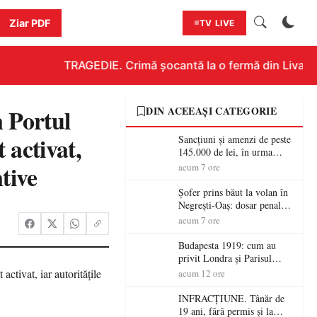
Ziar PDF
TV LIVE
TRAGEDIE. Crimă șocantă la o fermă din Livada!!! 
 Portul
DIN ACEEAȘI CATEGORIE
 activat,
Sancțiuni și amenzi de peste
145.000 de lei, în urma
acțiunilor polițiștilor
tive
acum 7 ore
sătmăreni
Șofer prins băut la volan în
Negrești-Oaș: dosar penal
după un control al
acum 7 ore
polițiștilor
Budapesta 1919: cum au
privit Londra și Parisul
ocupația românească și de ce
acum 12 ore
una dintre cele mai mari
victorii militare ale
INFRACȚIUNE. Tânăr de
României a devenit o
19 ani, fără permis și la