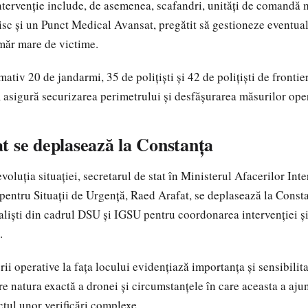
ntervenție include, de asemenea, scafandri, unități de comandă 
isc și un Punct Medical Avansat, pregătit să gestioneze eventuale
măr mare de victime.
mativ 20 de jandarmi, 35 de polițiști și 42 de polițiști de frontier
, asigură securizarea perimetrului și desfășurarea măsurilor ope
t se deplasează la Constanța
oluția situației, secretarul de stat în Ministerul Afacerilor Inte
entru Situații de Urgență, Raed Arafat, se deplasează la Cons
aliști din cadrul DSU și IGSU pentru coordonarea intervenției ș
.
i operative la fața locului evidențiază importanța și sensibilita
re natura exactă a dronei și circumstanțele în care aceasta a aju
ctul unor verificări complexe.