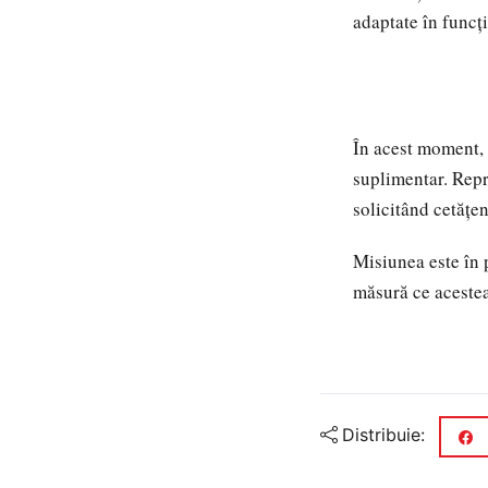
adaptate în funcți
În acest moment, 
suplimentar. Repre
solicitând cetățen
Misiunea este în 
măsură ce acestea 
Distribuie: