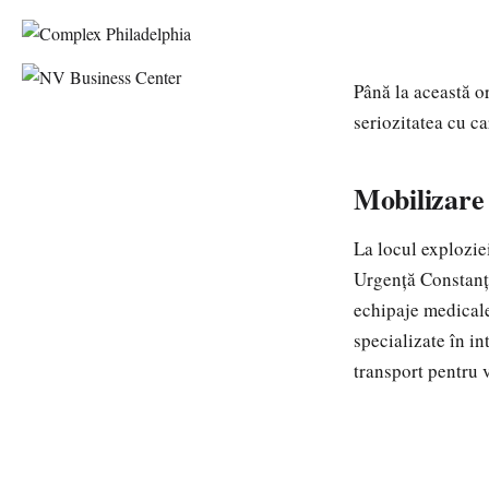
Până la această o
seriozitatea cu car
Mobilizare 
La locul explozie
Urgență Constanța
echipaje medical
specializate în in
transport pentru 