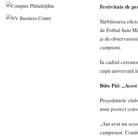
Festivitate de p
Sărbătoarea oficia
de Fotbal Satu Ma
și de observatoru
campioni.
În cadrul ceremon
cupă aniversară î
Büte Pál: „Acest 
Președintele club
unui proiect cons
„Am avut un sezon
campionat. Conduc