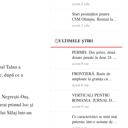
începe aventura în Cupa
acum 2 zile
României la Baia Mare
Start promițător pentru
CSM Olimpia. Remiză la
Dumbrăvița în debutul
acum 2 zile
noului sezon
ULTIMELE ȘTIRI
PERMIS. Doi șoferi, două
dosare penale în doar 24 de
ore la Petea! Unul avea
acum 8 ore
bal Talna a
permisul suspendat, celălalt
nu a avut niciodată permis
FRONTIERĂ. Razie de
e, după ce a
amploare la granița cu
Ungaria! 800 de persoane și
acum 8 ore
peste 300 de mașini,
verificate
VERTICALI PENTRU
l Negrești-Oaș,
ROMÂNIA: JURNAL DE
rat primul loc și
CĂLĂTORIE FIJET
acum 9 ore
ui Sălaj într-un
Ce caracteristici se simt mai
puternic într-o sesiune de
distracție la sloturi online:
acum 1 zi