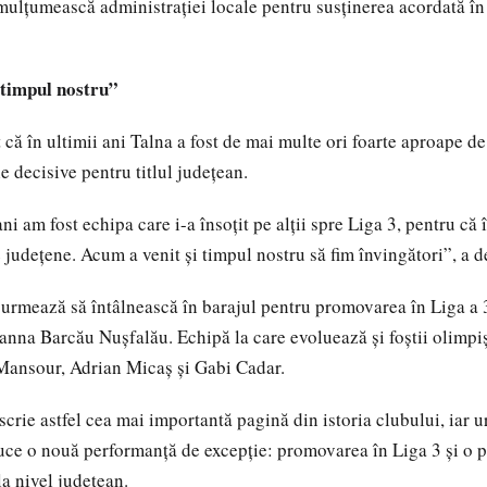
 mulțumească administrației locale pentru susținerea acordată î
 timpul nostru”
t că în ultimii ani Talna a fost de mai multe ori foarte aproape 
e decisive pentru titlul județean.
ani am fost echipa care i-a însoțit pe alții spre Liga 3, pentru că
e județene. Acum a venit și timpul nostru să fim învingători”, a d
ă întâlnească în barajul pentru promovarea în Liga a 3
Hanna Barcău Nușfalău. Echipă la care evoluează și foștii olimpiș
ansour, Adrian Micaș și Gabi Cadar.
crie astfel cea mai importantă pagină din istoria clubului, iar 
ce o nouă performanță de excepție: promovarea în Liga 3 și o p
a nivel județean.