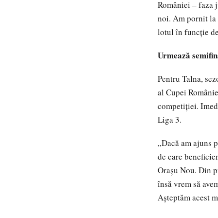
României – faza j
noi. Am pornit la
lotul în funcție d
Urmează semifina
Pentru Talna, sezo
al Cupei României
competiției. Imed
Liga 3.
„Dacă am ajuns pân
de care beneficie
Orașu Nou. Din pu
însă vrem să avem
Așteptăm acest mo