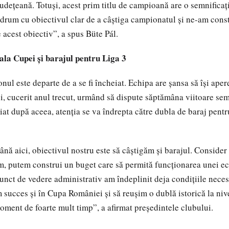
udețeană. Totuși, acest prim titlu de campioană are o semnificaț
 drum cu obiectivul clar de a câștiga campionatul și ne-am const
e acest obiectiv”, a spus Büte Pál.
la Cupei și barajul pentru Liga 3
nul este departe de a se fi încheiat. Echipa are șansa să își aper
, cucerit anul trecut, urmând să dispute săptămâna viitoare sem
iat după aceea, atenția se va îndrepta către dubla de baraj pent
ă aici, obiectivul nostru este să câștigăm și barajul. Consider c
m, putem construi un buget care să permită funcționarea unei ec
nct de vedere administrativ am îndeplinit deja condițiile neces
 succes și în Cupa României și să reușim o dublă istorică la niv
ment de foarte mult timp”, a afirmat președintele clubului.