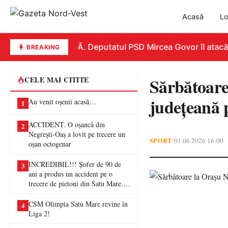
Acasă
Lo
REPLICĂ. Deputatul PSD Mircea Govor îl atacă dur 
BREAKING
Sărbătoare
CELE MAI CITITE
județeană p
Au venit oșenii acasă…
1
ACCIDENT. O oșancă din
2
Negrești-Oaș a lovit pe trecere un
SPORT
01.06.2026 16:00
•
oșan octogenar
INCREDIBIL!!! Șofer de 90 de
3
ani a produs un accident pe o
trecere de pietoni din Satu Mare. O
femeie a ajuns la spital
CSM Olimpia Satu Mare revine în
4
Liga 2!