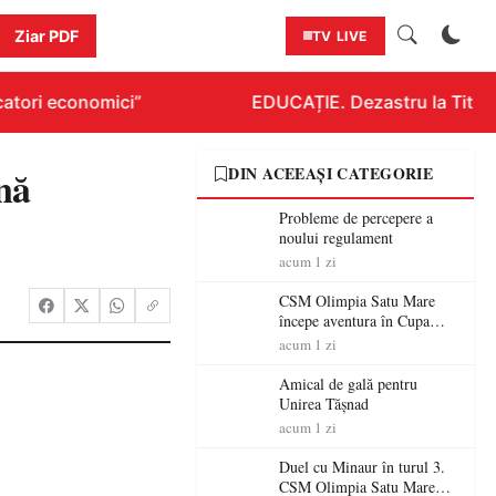
Ziar PDF
TV LIVE
tori economici”
EDUCAȚIE. Dezastru la Titluraz
nă
DIN ACEEAȘI CATEGORIE
Probleme de percepere a
noului regulament
acum 1 zi
CSM Olimpia Satu Mare
începe aventura în Cupa
României la Baia Mare
acum 1 zi
Amical de gală pentru
Unirea Tășnad
acum 1 zi
Duel cu Minaur în turul 3.
CSM Olimpia Satu Mare