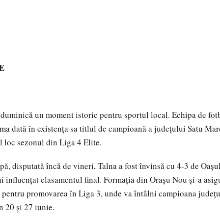
E
 duminică un moment istoric pentru sportul local. Echipa de fot
ima dată în existența sa titlul de campioană a județului Satu Mar
l loc sezonul din Liga 4 Elite.
pă, disputată încă de vineri, Talna a fost învinsă cu 4-3 de Oașu
ai influențat clasamentul final. Formația din Orașu Nou și-a asigu
a pentru promovarea în Liga 3, unde va întâlni campioana județul
n 20 și 27 iunie.