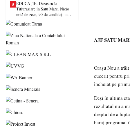
EDUCAȚIE. Dezastru la
5
Titluraziare în Satu Mare. Nicio
notă de zece, 90 de candidați au
picat examenul
AJF SATU MAR
Orașu Nou a trăit
cucerit pentru pr
încheiat pe primu
Deși în ultima eta
rezultatul nu a m
dreptul de a lupt
baraj programat î