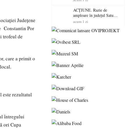
volatilitatea sau nivelul
RTP?
ACȚIUNE. Razie de
amploare în județul Satu
sociației Județene
Mare! Polițiștii au dat sute
acum 1 zi
de amenzi și au lăsat 14
le Constantin Por
șoferi fără permis într-o
i trofeul de
singură zi
, care a primit o
local.
 este rezultatul
l întregului
uă ori Cupa