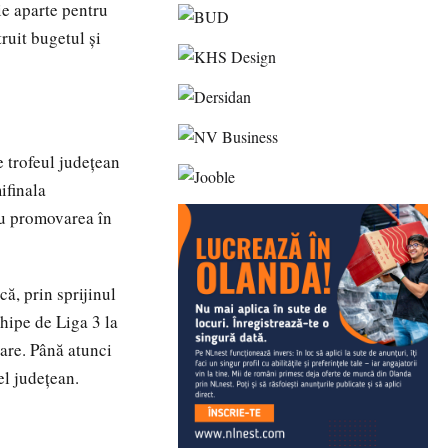
ie aparte pentru
ruit bugetul și
e trofeul județean
ifinala
ru promovarea în
ă, prin sprijinul
hipe de Liga 3 la
are. Până atunci
el județean.