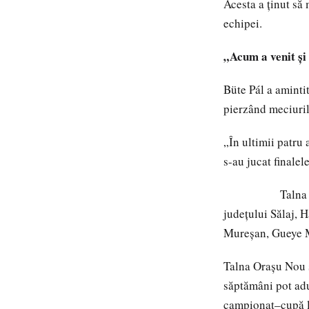
Acesta a ținut să
echipei.
„Acum a venit și
Büte Pál a aminti
pierzând meciuril
„În ultimii patru 
s-au jucat finalel
Talna urmează s
județului Sălaj, 
Mureșan, Gueye M
Talna Orașu Nou s
săptămâni pot adu
campionat–cupă l