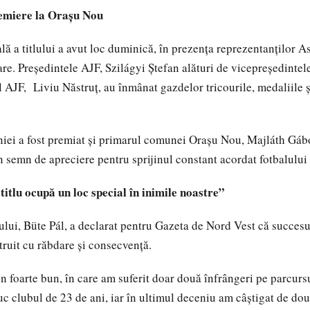
remiere la Orașu Nou
lă a titlului a avut loc duminică, în prezența reprezentanților A
re. Președintele AJF, Szilágyi Ștefan alături de vicepreședinte
l AJF, Liviu Năstruț, au înmânat gazdelor tricourile, medaliile ș
iei a fost premiat și primarul comunei Orașu Nou, Majláth Gábor
n semn de apreciere pentru sprijinul constant acordat fotbalului 
titlu ocupă un loc special în inimile noastre”
ului, Büte Pál, a declarat pentru Gazeta de Nord Vest că succesul
truit cu răbdare și consecvență.
 foarte bun, în care am suferit doar două înfrângeri pe parcursu
 clubul de 23 de ani, iar în ultimul deceniu am câștigat de do