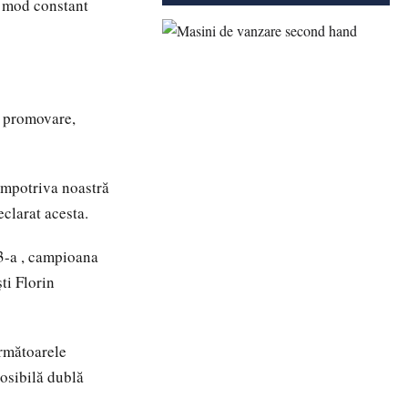
n mod constant
de promovare,
 împotriva noastră
eclarat acesta.
-a , campioana
ti Florin
următoarele
osibilă dublă