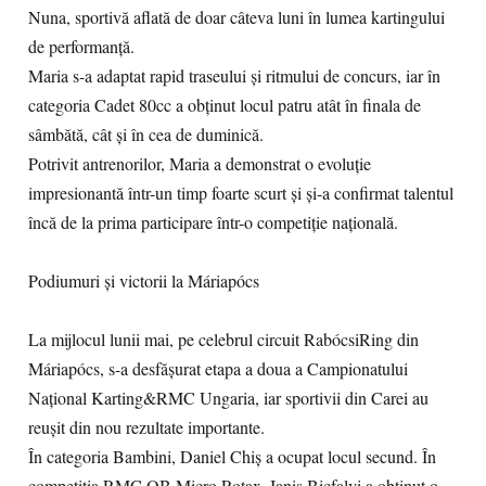
Nuna, sportivă aflată de doar câteva luni în lumea kartingului
de performanță.
Maria s-a adaptat rapid traseului și ritmului de concurs, iar în
categoria Cadet 80cc a obținut locul patru atât în finala de
sâmbătă, cât și în cea de duminică.
Potrivit antrenorilor, Maria a demonstrat o evoluție
impresionantă într-un timp foarte scurt și și-a confirmat talentul
încă de la prima participare într-o competiție națională.
Podiumuri și victorii la Máriapócs
La mijlocul lunii mai, pe celebrul circuit RabócsiRing din
Máriapócs, s-a desfășurat etapa a doua a Campionatului
Național Karting&RMC Ungaria, iar sportivii din Carei au
reușit din nou rezultate importante.
În categoria Bambini, Daniel Chiș a ocupat locul secund. În