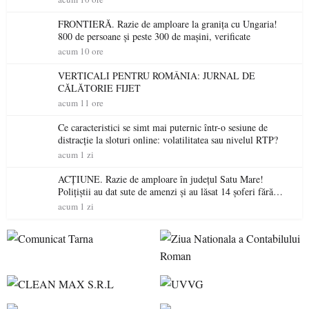
FRONTIERĂ. Razie de amploare la granița cu Ungaria!
800 de persoane și peste 300 de mașini, verificate
acum 10 ore
VERTICALI PENTRU ROMÂNIA: JURNAL DE
CĂLĂTORIE FIJET
acum 11 ore
Ce caracteristici se simt mai puternic într-o sesiune de
distracție la sloturi online: volatilitatea sau nivelul RTP?
acum 1 zi
ACȚIUNE. Razie de amploare în județul Satu Mare!
Polițiștii au dat sute de amenzi și au lăsat 14 șoferi fără
permis într-o singură zi
acum 1 zi