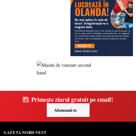
Primește ziarul gratuit pe email!
Abonează-te
GAZETA NORD-VEST