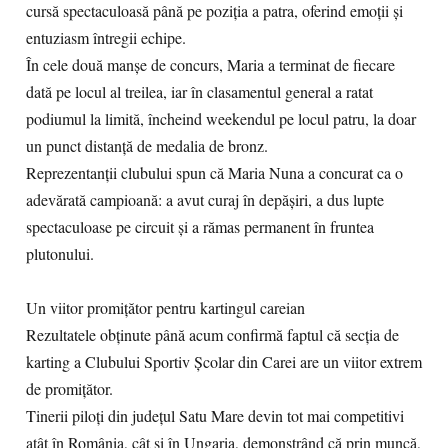
cursă spectaculoasă până pe poziția a patra, oferind emoții și
entuziasm întregii echipe.
În cele două manșe de concurs, Maria a terminat de fiecare
dată pe locul al treilea, iar în clasamentul general a ratat
podiumul la limită, încheind weekendul pe locul patru, la doar
un punct distanță de medalia de bronz.
Reprezentanții clubului spun că Maria Nuna a concurat ca o
adevărată campioană: a avut curaj în depășiri, a dus lupte
spectaculoase pe circuit și a rămas permanent în fruntea
plutonului.
Un viitor promițător pentru kartingul careian
Rezultatele obținute până acum confirmă faptul că secția de
karting a Clubului Sportiv Școlar din Carei are un viitor extrem
de promițător.
Tinerii piloți din județul Satu Mare devin tot mai competitivi
atât în România, cât și în Ungaria, demonstrând că prin muncă,