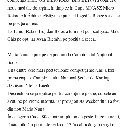
competiția RMC OB Micro Rotax, Ianis Bicfalvi a obținut o
nouă medalie de argint, în timp ce în Cupa MNASZ Micro
Rotax, Alt Ádám a câștigat etapa, iar Hegedűs Bence s-a clasat
pe poziția a treia.
La Junior Rotax, Bogdan Balos a terminat pe locul șase, Matei
Chis pe opt, iar Ayan Bicfalvi pe poziția a zecea.
Maria Nuna, aproape de podium la Campionatul Național
Școlar
Una dintre cele mai spectaculoase competiții ale lunii a fost
prima etapă a Campionatului Național Școlar de Karting,
desfășurată tot la Bacău.
Deși echipa se pregătise pentru condiții de ploaie, cursele au
avut loc pe vreme însorită, iar protagonista weekendului a fost
din nou Maria Nuna.
În categoria Cadet 80cc, într-un pluton de peste 13 concurenți,
tânăra pilotă a pornit de pe locul 13 în calificări și a reușit o