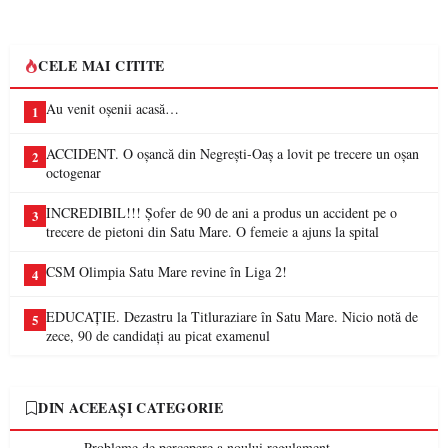
CELE MAI CITITE
Au venit oșenii acasă…
1
ACCIDENT. O oșancă din Negrești-Oaș a lovit pe trecere un oșan
2
octogenar
INCREDIBIL!!! Șofer de 90 de ani a produs un accident pe o
3
trecere de pietoni din Satu Mare. O femeie a ajuns la spital
CSM Olimpia Satu Mare revine în Liga 2!
4
EDUCAȚIE. Dezastru la Titluraziare în Satu Mare. Nicio notă de
5
zece, 90 de candidați au picat examenul
DIN ACEEAȘI CATEGORIE
Probleme de percepere a noului regulament