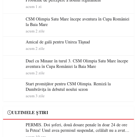
acum 1 zi
CSM Olimpia Satu Mare începe aventura în Cupa României
la Baia Mare
acum 2 zile
Amical de gală pentru Unirea Tășnad
acum 2 zile
Duel cu Minaur în turul 3. CSM Olimpia Satu Mare începe
aventura în Cupa României la Baia Mare
acum 2 zile
Start promițător pentru CSM Olimpia. Remiză la
Dumbrăvița în debutul noului sezon
acum 3 zile
ULTIMELE ȘTIRI
PERMIS. Doi șoferi, două dosare penale în doar 24 de ore
la Petea! Unul avea permisul suspendat, celălalt nu a avut
niciodată permis
acum 10 ore