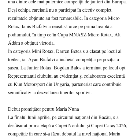
una dintre cele mai puternice competiții de juniori din Europa.
Deși echipa careiană nu a participat în efectiv complet,
rezultatele obținute au fost remarcabile. În categoria Micro
Rotax, Ianis Bicfalvi a reușit să urce pe prima treaptă a
podiumului, în timp ce în Cupa MNASZ Micro Rotax, Alt
Ádám a obținut victoria.
În categoria Mini Rotax, Darren Betea s-a clasat pe locul al
treilea, iar Ayan Bicfalvi a încheiat competiția pe poziția a
șasea. La Junior Rotax, Bogdan Balos a terminat pe locul opt.
Reprezentanții clubului au evidențiat și colaborarea excelentă
cu Kun Motorsport din Ungaria, parteneriat care contribuie
semnificativ la dezvoltarea tinerilor sportivi.
Debut promițător pentru Maria Nuna
La finalul lunii aprilie, pe circuitul național din Bacău, s-a
desfășurat prima etapă a Cupei Nordului și Cupei Caraș 2026,
competiție în care și-a făcut debutul la nivel național Maria