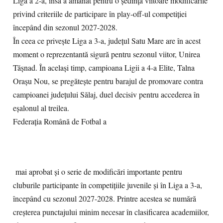
Liga a 2-a, însă a amânat pentru o ședință viitoare modificările
privind criteriile de participare în play-off-ul competiției
începând din sezonul 2027-2028.
În ceea ce privește Liga a 3-a, județul Satu Mare are în acest
moment o reprezentantă sigură pentru sezonul viitor, Unirea
Tășnad. În același timp, campioana Ligii a 4-a Elite, Talna
Orașu Nou, se pregătește pentru barajul de promovare contra
campioanei județului Sălaj, duel decisiv pentru accederea în
eșalonul al treilea.
Federația Română de Fotbal a
mai aprobat și o serie de modificări importante pentru
cluburile participante în competițiile juvenile și în Liga a 3-a,
începând cu sezonul 2027-2028. Printre acestea se numără
creșterea punctajului minim necesar în clasificarea academiilor,