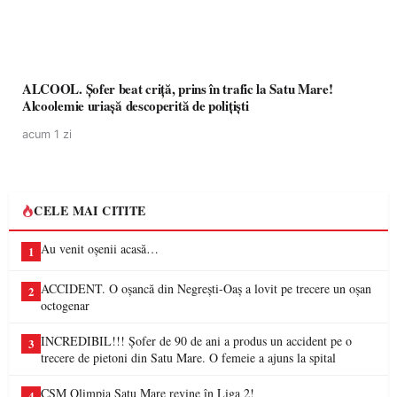
ALCOOL. Șofer beat criță, prins în trafic la Satu Mare!
Alcoolemie uriașă descoperită de polițiști
acum 1 zi
CELE MAI CITITE
Au venit oșenii acasă…
1
ACCIDENT. O oșancă din Negrești-Oaș a lovit pe trecere un oșan
2
octogenar
INCREDIBIL!!! Șofer de 90 de ani a produs un accident pe o
3
trecere de pietoni din Satu Mare. O femeie a ajuns la spital
CSM Olimpia Satu Mare revine în Liga 2!
4