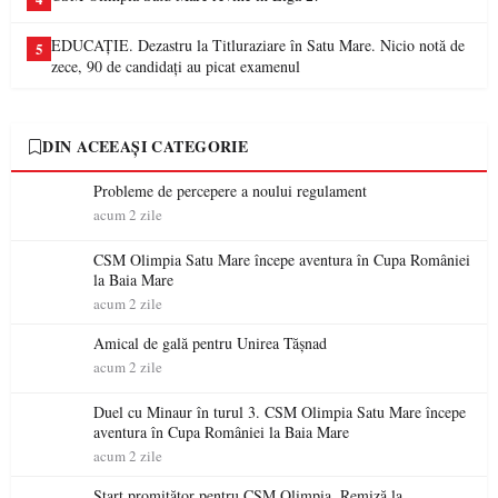
EDUCAȚIE. Dezastru la Titluraziare în Satu Mare. Nicio notă de
5
zece, 90 de candidați au picat examenul
DIN ACEEAȘI CATEGORIE
Probleme de percepere a noului regulament
acum 2 zile
CSM Olimpia Satu Mare începe aventura în Cupa României
la Baia Mare
acum 2 zile
Amical de gală pentru Unirea Tășnad
acum 2 zile
Duel cu Minaur în turul 3. CSM Olimpia Satu Mare începe
aventura în Cupa României la Baia Mare
acum 2 zile
Start promițător pentru CSM Olimpia. Remiză la