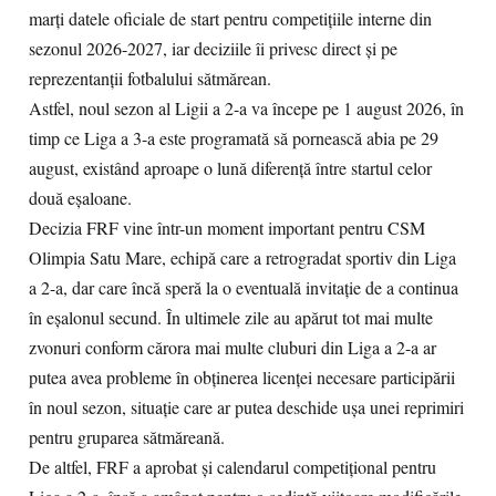
marți datele oficiale de start pentru competițiile interne din
sezonul 2026-2027, iar deciziile îi privesc direct și pe
reprezentanții fotbalului sătmărean.
Astfel, noul sezon al Ligii a 2-a va începe pe 1 august 2026, în
timp ce Liga a 3-a este programată să pornească abia pe 29
august, existând aproape o lună diferență între startul celor
două eșaloane.
Decizia FRF vine într-un moment important pentru CSM
Olimpia Satu Mare, echipă care a retrogradat sportiv din Liga
a 2-a, dar care încă speră la o eventuală invitație de a continua
în eșalonul secund. În ultimele zile au apărut tot mai multe
zvonuri conform cărora mai multe cluburi din Liga a 2-a ar
putea avea probleme în obținerea licenței necesare participării
în noul sezon, situație care ar putea deschide ușa unei reprimiri
pentru gruparea sătmăreană.
De altfel, FRF a aprobat și calendarul competițional pentru