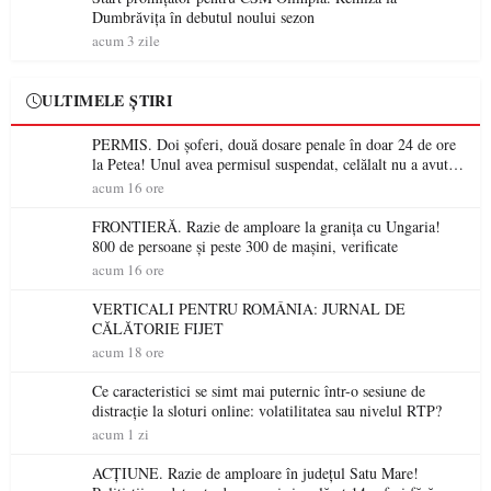
Dumbrăvița în debutul noului sezon
acum 3 zile
ULTIMELE ȘTIRI
PERMIS. Doi șoferi, două dosare penale în doar 24 de ore
la Petea! Unul avea permisul suspendat, celălalt nu a avut
niciodată permis
acum 16 ore
FRONTIERĂ. Razie de amploare la granița cu Ungaria!
800 de persoane și peste 300 de mașini, verificate
acum 16 ore
VERTICALI PENTRU ROMÂNIA: JURNAL DE
CĂLĂTORIE FIJET
acum 18 ore
Ce caracteristici se simt mai puternic într-o sesiune de
distracție la sloturi online: volatilitatea sau nivelul RTP?
acum 1 zi
ACȚIUNE. Razie de amploare în județul Satu Mare!