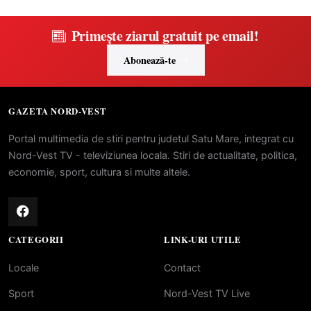
Primește ziarul gratuit pe email!
Abonează-te
GAZETA NORD-VEST
Portal multimedia de stiri pentru judetul Satu Mare, integrat cu
Nord-Vest TV - televiziunea locala. Stiri de actualitate, politica,
economie, sport, cultura si multe altele.
CATEGORII
LINK-URI UTILE
Locale
Contact
Sport
Nord-Vest TV Live