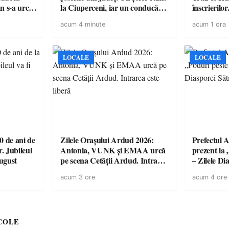
n s-a urcat
la Ciuperceni, iar un conducător
înscrierilo
suspendat
de ATV, băut și fără permis, s-a
sportului, n
acum 4 minute
acum 1 ora
răsturnat la Bixad
în Țara Oa
LOCALE
LOCALE
 de ani de
Zilele Orașului Ardud 2026:
Prefectul A
r. Jubileul
Antonia, VUNK și EMAA urcă
prezent la 
august
pe scena Cetății Ardud. Intrarea
– Zilele D
este liberă
acum 3 ore
acum 4 ore
COLE