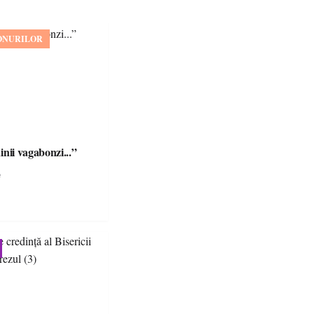
ONURILOR
câinii vagabonzi...”
e