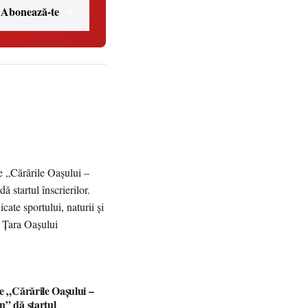
Abonează-te
e „Cărările Oașului –
n” dă startul