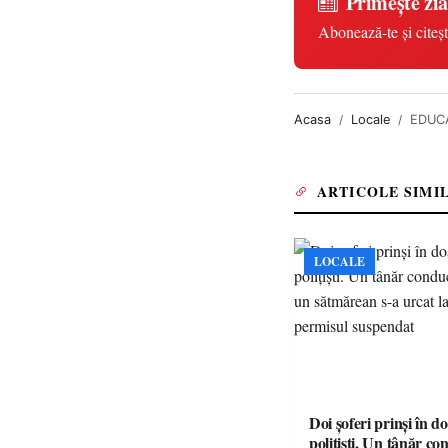
Primește zia
Abonează-te și citeșt
Acasa
Locale
EDUCA
ARTICOLE SIMI
LOCALE
Doi șoferi prinși în d
polițiști. Un tânăr c