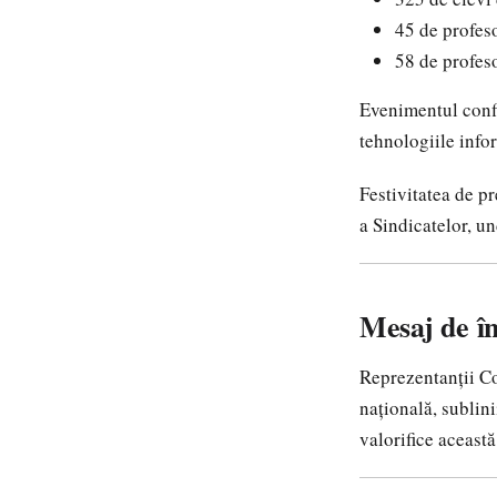
45 de profeso
58 de profes
Evenimentul confi
tehnologiile infor
Festivitatea de p
a Sindicatelor, un
Mesaj de în
Reprezentanții Con
națională, sublini
valorifice această