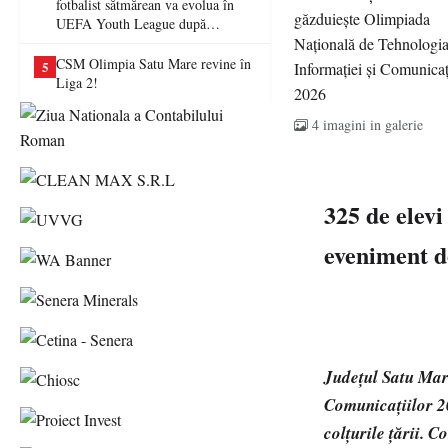
fotbalist sătmărean va evolua în
UEFA Youth League după
transferul la Farul Constanța
CSM Olimpia Satu Mare revine în
5
Liga 2!
4 imagini in galerie
325 de elev
eveniment d
Județul Satu Mare
Comunicațiilor 20
colțurile țării. 