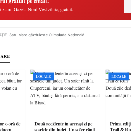
rul gratuit pe email!
i ziarul Gazeta Nord-Vest zilnic, gratuit.
ȚIE. Satu Mare găzduiește Olimpiada Națională...
LARE
LOCALE
LOCALE
oar o oră de
Două accidente în aceeași zi pe
Prima ediți
onducea
șoselele din județ. Un șofer rănit
Trail & Ru