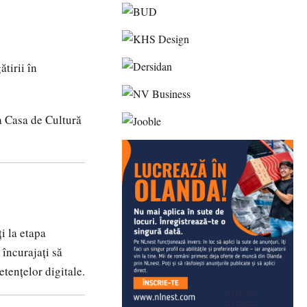
tirii în
a Casa de Cultură
i la etapa
 încurajați să
etențelor digitale.