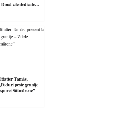
r. Două zile dedicate
aturii și comunității
șului
ltfatter Tamás,
„Poduri peste granițe
iasporei Sătmărene”