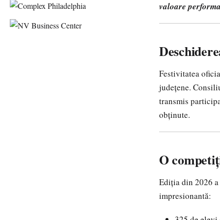
valoare performan
Deschiderea
Festivitatea ofici
județene. Consili
transmis particip
obținute.
O competiț
Ediția din 2026 a
impresionantă:
325 de elevi 