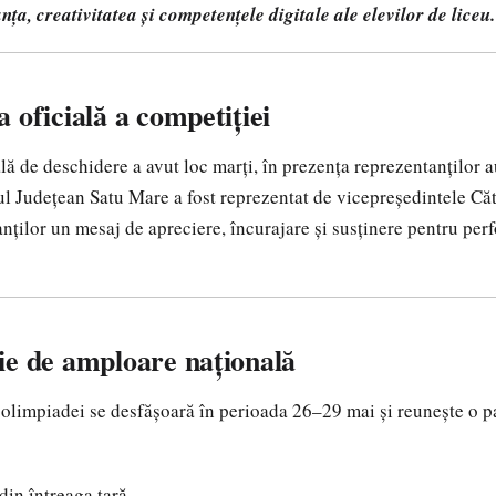
ța, creativitatea și competențele digitale ale elevilor de liceu.
 oficială a competiției
ală de deschidere a avut loc marți, în prezența reprezentanților a
ul Județean Satu Mare a fost reprezentat de vicepreședintele Cătă
anților un mesaj de apreciere, încurajare și susținere pentru per
ie de amploare națională
 olimpiadei se desfășoară în perioada 26–29 mai și reunește o p
din întreaga țară