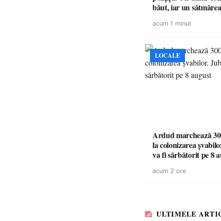
băut, iar un sătmărea
la volan cu permisul 
acum 1 minut
LOCALE
Ardud marchează 300
la colonizarea șvabilo
va fi sărbătorit pe 8 
acum 2 ore
ULTIMELE ARTI