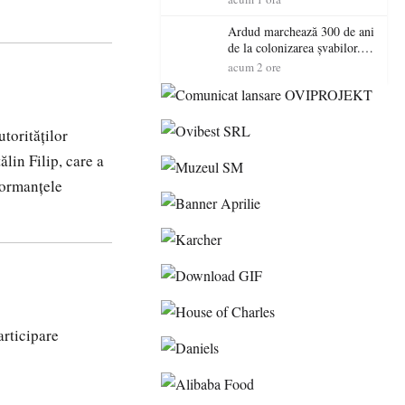
acordul de mediu
Ardud marchează 300 de ani
de la colonizarea șvabilor.
Jubileul va fi sărbătorit pe 8
acum 2 ore
august
utorităților
lin Filip, care a
formanțele
articipare