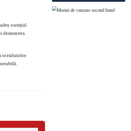
adru esențial
și demonstra
a rezultatelor
morabilă.