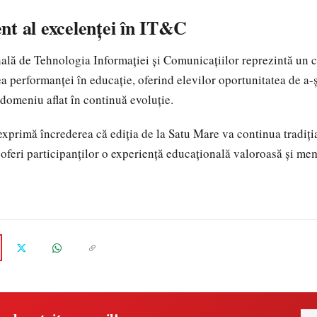
nt al excelenței în IT&C
lă de Tehnologia Informației și Comunicațiilor reprezintă un c
 performanței în educație, oferind elevilor oportunitatea de a-
n domeniu aflat în continuă evoluție.
 exprimă încrederea că ediția de la Satu Mare va continua tradiți
 oferi participanților o experiență educațională valoroasă și me