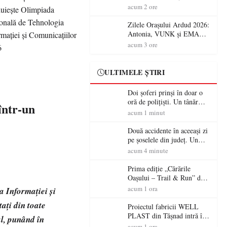
Jubileul va fi sărbătorit pe 8
acum 2 ore
august
Zilele Orașului Ardud 2026:
Antonia, VUNK și EMAA
urcă pe scena Cetății Ardud.
acum 3 ore
Intrarea este liberă
ULTIMELE ȘTIRI
Doi șoferi prinși în doar o
oră de polițiști. Un tânăr
într-un
conducea băut, iar un
acum 1 minut
sătmărean s-a urcat la volan
cu permisul suspendat
Două accidente în aceeași zi
pe șoselele din județ. Un
șofer rănit la Ciuperceni, iar
acum 4 minute
un conducător de ATV, băut
și fără permis, s-a răsturnat
Prima ediție „Cărările
la Bixad
Oașului – Trail & Run” dă
startul înscrierilor. Două zile
acum 1 ora
a Informației și
dedicate sportului, naturii și
ați din toate
comunității în Țara Oașului
Proiectul fabricii WELL
PLAST din Tășnad intră în
al, punând în
etapa de încadrare pentru
acum 1 ora