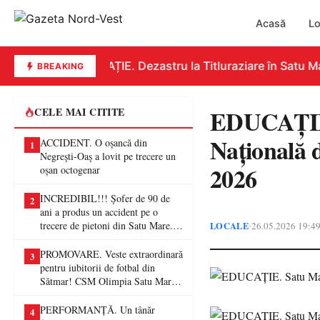
Acasă
Lo
EDUCAȚIE. Dezastru la Titluraziare în Satu Mar
BREAKING
EDUCAȚIE.
CELE MAI CITITE
Națională 
ACCIDENT. O oșancă din
1
Negrești-Oaș a lovit pe trecere un
2026
oșan octogenar
INCREDIBIL!!! Șofer de 90 de
2
ani a produs un accident pe o
trecere de pietoni din Satu Mare. O
LOCALE
26.05.2026 19:4
•
femeie a ajuns la spital
PROMOVARE. Veste extraordinară
3
pentru iubitorii de fotbal din
Sătmar! CSM Olimpia Satu Mare
va juca în Liga a II-a
PERFORMANȚĂ. Un tânăr
4