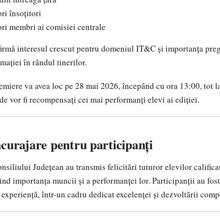
ri însoțitori
ori membri ai comisiei centrale
rmă interesul crescut pentru domeniul IT&C și importanța pregă
mației în rândul tinerilor.
remiere va avea loc pe 28 mai 2026, începând cu ora 13:00, tot l
de vor fi recompensați cei mai performanți elevi ai ediției.
curajare pentru participanți
siliului Județean au transmis felicitări tuturor elevilor calificaț
ind importanța muncii și a performanței lor. Participanții au fost
 experiență, într-un cadru dedicat excelenței și dezvoltării comp