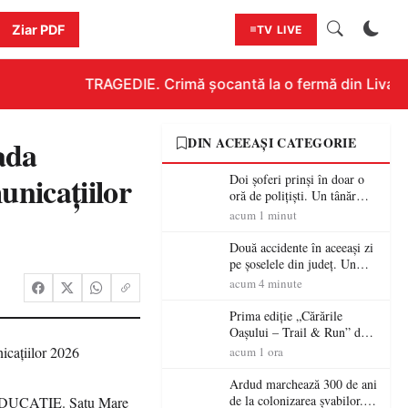
Ziar PDF
TV LIVE
TRAGEDIE. Crimă șocantă la o fermă din Livada!!!
ada
DIN ACEEAȘI CATEGORIE
unicațiilor
Doi șoferi prinși în doar o
oră de polițiști. Un tânăr
conducea băut, iar un
acum 1 minut
sătmărean s-a urcat la volan
cu permisul suspendat
Două accidente în aceeași zi
pe șoselele din județ. Un
șofer rănit la Ciuperceni, iar
acum 4 minute
un conducător de ATV, băut
și fără permis, s-a răsturnat
Prima ediție „Cărările
la Bixad
Oașului – Trail & Run” dă
startul înscrierilor. Două zile
acum 1 ora
dedicate sportului, naturii și
comunității în Țara Oașului
Ardud marchează 300 de ani
de la colonizarea șvabilor.