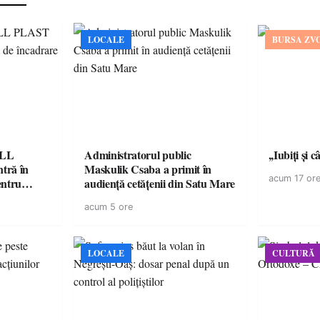
LOCALE
BURSA ZV
ELL
Administratorul public
,,Iubiți și 
tră în
Maskulik Csaba a primit în
acum 17 or
entru
audiență cetățenii din Satu Mare
acum 5 ore
LOCALE
CULTURĂ