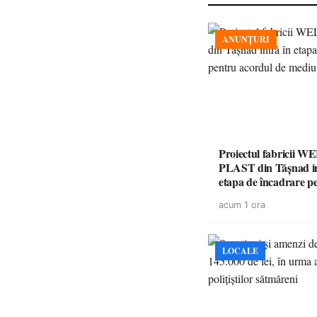
ANUNȚURI
Proiectul fabricii W
PLAST din Tășnad in
etapa de încadrare p
acordul de mediu
acum 1 ora
LOCALE