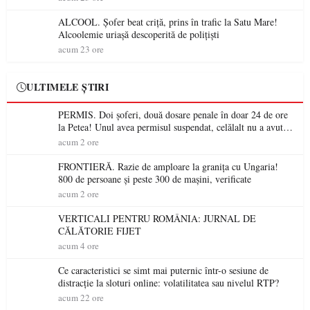
ALCOOL. Șofer beat criță, prins în trafic la Satu Mare!
Alcoolemie uriașă descoperită de polițiști
acum 23 ore
ULTIMELE ȘTIRI
PERMIS. Doi șoferi, două dosare penale în doar 24 de ore
la Petea! Unul avea permisul suspendat, celălalt nu a avut
niciodată permis
acum 2 ore
FRONTIERĂ. Razie de amploare la granița cu Ungaria!
800 de persoane și peste 300 de mașini, verificate
acum 2 ore
VERTICALI PENTRU ROMÂNIA: JURNAL DE
CĂLĂTORIE FIJET
acum 4 ore
Ce caracteristici se simt mai puternic într-o sesiune de
distracție la sloturi online: volatilitatea sau nivelul RTP?
acum 22 ore