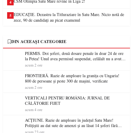
CSM Olimpia Satu Mare revine în Liga 2!
4
EDUCAȚIE. Dezastru la Titluraziare în Satu Mare. Nicio notă de
5
zece, 90 de candidați au picat examenul
DIN ACEEAȘI CATEGORIE
PERMIS. Doi șoferi, două dosare penale în doar 24 de ore
la Petea! Unul avea permisul suspendat, celălalt nu a avut
niciodată permis
acum 2 ore
FRONTIERĂ. Razie de amploare la granița cu Ungaria!
800 de persoane și peste 300 de mașini, verificate
acum 2 ore
VERTICALI PENTRU ROMÂNIA: JURNAL DE
CĂLĂTORIE FIJET
acum 4 ore
ACȚIUNE. Razie de amploare în județul Satu Mare!
Polițiștii au dat sute de amenzi și au lăsat 14 șoferi fără
permis într-o singură zi
acum 23 ore