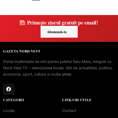
Primește ziarul gratuit pe email!
Abonează-te
GAZETA NORD-VEST
Portal multimedia de stiri pentru judetul Satu Mare, integrat cu
Nord-Vest TV - televiziunea locala. Stiri de actualitate, politica,
economie, sport, cultura si multe altele.
CATEGORII
LINK-URI UTILE
Locale
Contact