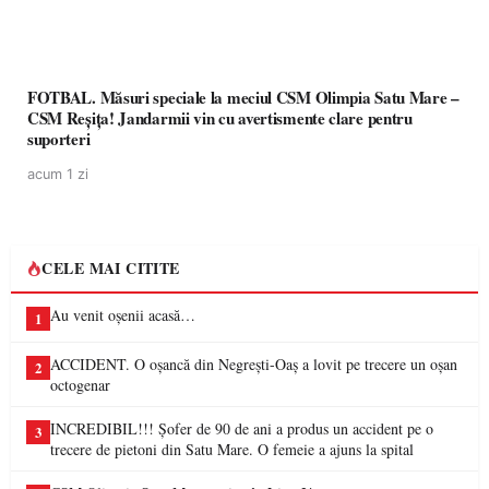
FOTBAL. Măsuri speciale la meciul CSM Olimpia Satu Mare –
CSM Reșița! Jandarmii vin cu avertismente clare pentru
suporteri
acum 1 zi
CELE MAI CITITE
Au venit oșenii acasă…
1
ACCIDENT. O oșancă din Negrești-Oaș a lovit pe trecere un oșan
2
octogenar
INCREDIBIL!!! Șofer de 90 de ani a produs un accident pe o
3
trecere de pietoni din Satu Mare. O femeie a ajuns la spital