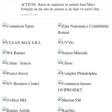
ACȚIUNE. Razie de amploare în județul Satu Mare!
Polițiștii au dat sute de amenzi și au lăsat 14 șoferi fără
permis într-o singură zi
acum 23 ore