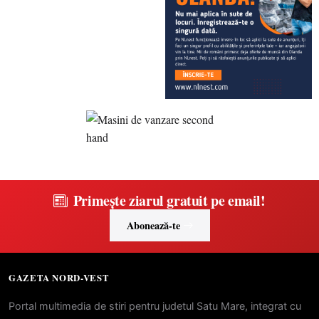
Primește ziarul gratuit pe email!
Abonează-te
GAZETA NORD-VEST
Portal multimedia de stiri pentru judetul Satu Mare, integrat cu