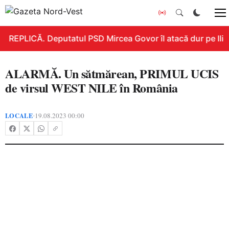
REPLICĂ. Deputatul PSD Mircea Govor îl atacă dur pe Ilie B
ALARMĂ. Un sătmărean, PRIMUL UCIS
de virsul WEST NILE în România
LOCALE
19.08.2023 00:00
•