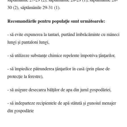
30 (2), săptămânile 29-31 (1).
Recomandările pentru populație sunt următoarele:
- să evite expunerea la tantari, purtând îmbrăcăminte cu mâneci
lungi și pantaloni lungi,
- să utilizeze substanțe chimice repelente împotriva țânțarilor,
- să împiedice pătrunderea țânțarilor în casă (prin plase de
protecție la ferestre),
- să asigure desecarea bălților de apa din jurul gospodăriei,
- să indeparteze recipientele de apă stătută și gunoiul menajer
din gospodărie