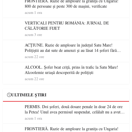
FRONTIERĂ. Razie de amploare la granița cu Ungaria!
800 de persoane și peste 300 de mașini, verificate
acum 1 ora
VERTICALI PENTRU ROMÂNIA: JURNAL DE
CĂLĂTORIE FIJET
acum 3 ore
ACȚIUNE. Razie de amploare în județul Satu Mare!
Polițiștii au dat sute de amenzi și au lăsat 14 șoferi fără
permis într-o singură zi
acum 22 ore
ALCOOL. Șofer beat criță, prins în trafic la Satu Mare!
Alcoolemie uriașă descoperită de polițiști
acum 22 ore
ULTIMELE ȘTIRI
PERMIS. Doi șoferi, două dosare penale în doar 24 de ore
la Petea! Unul avea permisul suspendat, celălalt nu a avut
niciodată permis
acum 1 ora
FRONTIERĂ. Razie de amploare la granița cu Ungaria!