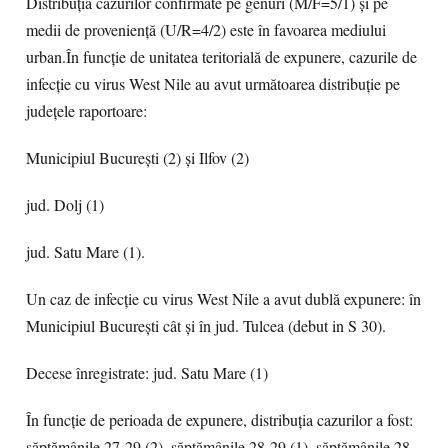
Distribuția cazurilor confirmate pe genuri (M/F=5/1) și pe
medii de proveniență (U/R=4/2) este în favoarea mediului
urban.În funcție de unitatea teritorială de expunere, cazurile de
infecție cu virus West Nile au avut următoarea distribuție pe
județele raportoare:
Municipiul București (2) și Ilfov (2)
jud. Dolj (1)
jud. Satu Mare (1).
Un caz de infecție cu virus West Nile a avut dublă expunere: în
Municipiul București cât și în jud. Tulcea (debut in S 30).
Decese înregistrate: jud. Satu Mare (1)
În funcție de perioada de expunere, distribuția cazurilor a fost:
săptămânile 27-29 (2), săptămânile 28-29 (1), săptămânile 28-