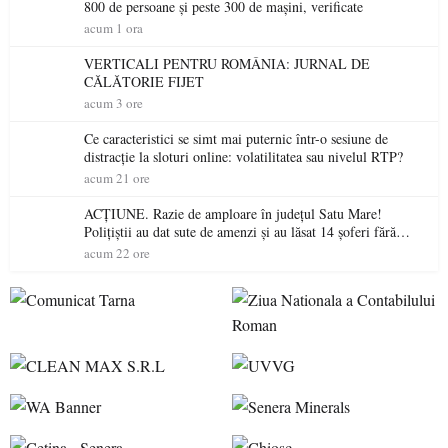
800 de persoane și peste 300 de mașini, verificate
acum 1 ora
VERTICALI PENTRU ROMÂNIA: JURNAL DE
CĂLĂTORIE FIJET
acum 3 ore
Ce caracteristici se simt mai puternic într-o sesiune de
distracție la sloturi online: volatilitatea sau nivelul RTP?
acum 21 ore
ACȚIUNE. Razie de amploare în județul Satu Mare!
Polițiștii au dat sute de amenzi și au lăsat 14 șoferi fără
permis într-o singură zi
acum 22 ore