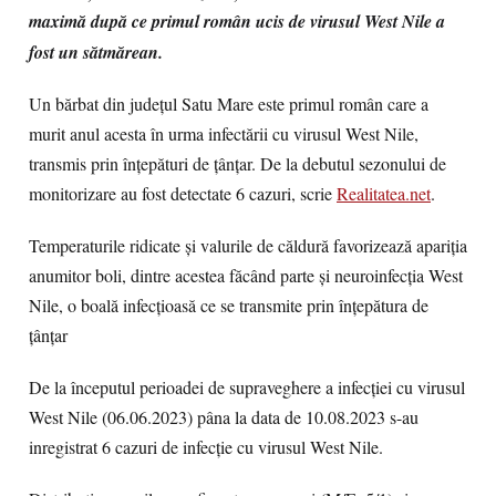
maximă după ce primul român ucis de virusul West Nile a
fost un sătmărean.
Un bărbat din județul Satu Mare este primul român care a
murit anul acesta în urma infectării cu virusul West Nile,
transmis prin înțepături de țânțar. De la debutul sezonului de
monitorizare au fost detectate 6 cazuri, scrie
Realitatea.net
.
Temperaturile ridicate și valurile de căldură favorizează apariția
anumitor boli, dintre acestea făcând parte și neuroinfecția West
Nile, o boală infecțioasă ce se transmite prin înțepătura de
țânțar
De la începutul perioadei de supraveghere a infecției cu virusul
West Nile (06.06.2023) pâna la data de 10.08.2023 s-au
inregistrat 6 cazuri de infecție cu virusul West Nile.