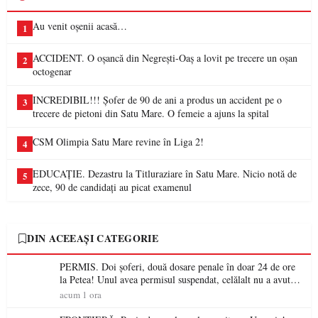
Au venit oșenii acasă…
1
ACCIDENT. O oșancă din Negrești-Oaș a lovit pe trecere un oșan
2
octogenar
INCREDIBIL!!! Șofer de 90 de ani a produs un accident pe o
3
trecere de pietoni din Satu Mare. O femeie a ajuns la spital
CSM Olimpia Satu Mare revine în Liga 2!
4
EDUCAȚIE. Dezastru la Titluraziare în Satu Mare. Nicio notă de
5
zece, 90 de candidați au picat examenul
DIN ACEEAȘI CATEGORIE
PERMIS. Doi șoferi, două dosare penale în doar 24 de ore
la Petea! Unul avea permisul suspendat, celălalt nu a avut
niciodată permis
acum 1 ora