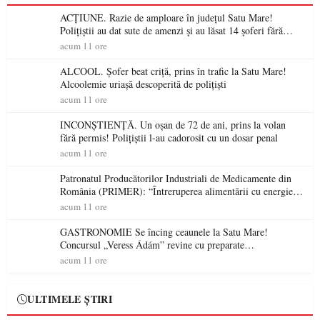
ACȚIUNE. Razie de amploare în județul Satu Mare!
Polițiștii au dat sute de amenzi și au lăsat 14 șoferi fără
permis într-o singură zi
acum 11 ore
ALCOOL. Șofer beat criță, prins în trafic la Satu Mare!
Alcoolemie uriașă descoperită de polițiști
acum 11 ore
INCONȘTIENȚĂ. Un oșan de 72 de ani, prins la volan
fără permis! Polițiștii l-au cadorosit cu un dosar penal
acum 11 ore
Patronatul Producătorilor Industriali de Medicamente din
România (PRIMER): “Întreruperea alimentării cu energie
electrică a fabricilor de medicamente va pune în pericol
acum 11 ore
accesul pacienților la medicamente esențiale
GASTRONOMIE Se încing ceaunele la Satu Mare!
Concursul „Veress Ádám” revine cu preparate
spectaculoase, premii și un jurat de renume
acum 11 ore
ULTIMELE ȘTIRI