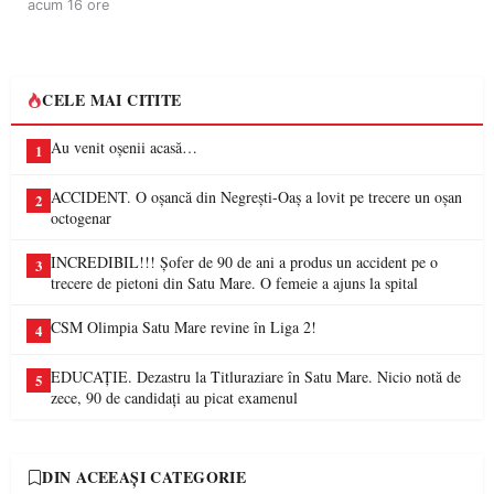
acum 16 ore
CELE MAI CITITE
Au venit oșenii acasă…
1
ACCIDENT. O oșancă din Negrești-Oaș a lovit pe trecere un oșan
2
octogenar
INCREDIBIL!!! Șofer de 90 de ani a produs un accident pe o
3
trecere de pietoni din Satu Mare. O femeie a ajuns la spital
CSM Olimpia Satu Mare revine în Liga 2!
4
EDUCAȚIE. Dezastru la Titluraziare în Satu Mare. Nicio notă de
5
zece, 90 de candidați au picat examenul
DIN ACEEAȘI CATEGORIE