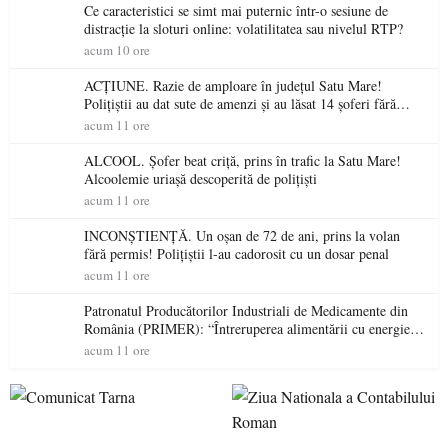
Ce caracteristici se simt mai puternic într-o sesiune de
distracție la sloturi online: volatilitatea sau nivelul RTP?
acum 10 ore
ACȚIUNE. Razie de amploare în județul Satu Mare!
Polițiștii au dat sute de amenzi și au lăsat 14 șoferi fără
permis într-o singură zi
acum 11 ore
ALCOOL. Șofer beat criță, prins în trafic la Satu Mare!
Alcoolemie uriașă descoperită de polițiști
acum 11 ore
INCONȘTIENȚĂ. Un oșan de 72 de ani, prins la volan
fără permis! Polițiștii l-au cadorosit cu un dosar penal
acum 11 ore
Patronatul Producătorilor Industriali de Medicamente din
România (PRIMER): “Întreruperea alimentării cu energie
electrică a fabricilor de medicamente va pune în pericol
acum 11 ore
accesul pacienților la medicamente esențiale