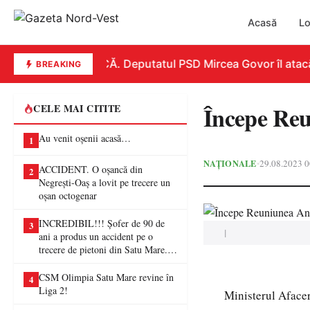
Acasă
Lo
REPLICĂ. Deputatul PSD Mircea Govor îl atacă dur
BREAKING
Începe Re
CELE MAI CITITE
Au venit oșenii acasă…
1
NAȚIONALE
29.08.2023 0
•
ACCIDENT. O oșancă din
2
Negrești-Oaș a lovit pe trecere un
oșan octogenar
INCREDIBIL!!! Șofer de 90 de
3
|
ani a produs un accident pe o
trecere de pietoni din Satu Mare. O
femeie a ajuns la spital
CSM Olimpia Satu Mare revine în
4
Liga 2!
Ministerul Aface