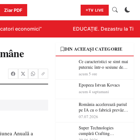
Ziar PDF
TV LIVE
atori economici”
EDUCAȚIE. Dezastru la Titluraz
omâne
DIN ACEEAȘI CATEGORIE
Ce caracteristici se simt mai
puternic într-o sesiune de
distracție la sloturi online:
acum 5 ore
volatilitatea sau nivelul
RTP?
Epopeea Istvan Kovacs
acum 4 saptamani
România accelerează pariul
pe IA cu o fabrică prevăzută
pentru 2027
07.07.2026
Super Technologies
niunea Anuală a
cumpără Crafting
Technologies și își extinde