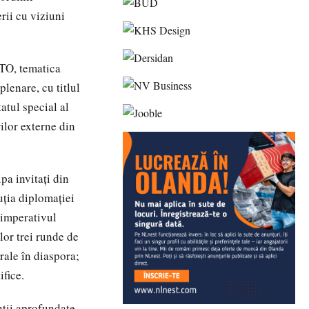
rii cu viziuni
ATO, tematica
plenare, cu titlul
atul special al
ilor externe din
pa invitați din
uția diplomației
 imperativul
elor trei runde de
rale în diaspora;
ifice.
uții aprofundate