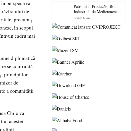
cadorosit cu un dosar penal
i în perspectiva
Patronatul Producătorilor
l războiului de
Industriali de Medicamente
din România (PRIMER):
acum 6 ore
ritate, precum și
“Întreruperea alimentării cu
conexe, în scopul
energie electrică a fabricilor
de medicamente va pune în
 într-un cadru mai
pericol accesul pacienților la
medicamente esențiale
cțiune diplomatică
care se confruntă
i principiilor
urnizor de
arte a comunității
ica Chile va
itlul acestei
ordinii