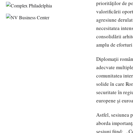
priorităților de p
valorificării opor
agresiune derulat
necesitatea inten
consolidării arhit
amplu de eforturi
Diplomații români 
adecvate multiple
comunitatea intern
solide în care Ro
securitate în regi
europene și euroa
Astfel, sesiunea 
aborda importanța
sesiuni fiind: „C