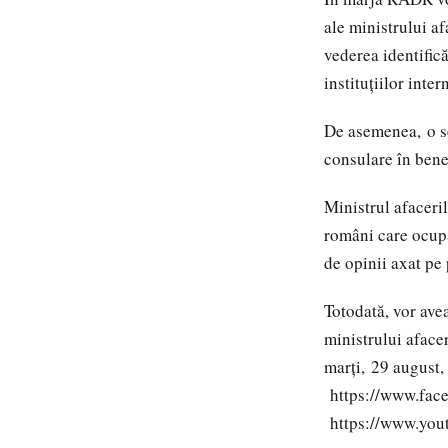
ale ministrului a
vederea identifică
instituțiilor inte
De asemenea, o ses
consulare în benef
Ministrul afacer
români care ocupă
de opinii axat pe
Totodată, vor ave
ministrului
marți, 29 august, 
https://www.fac
https://www.you