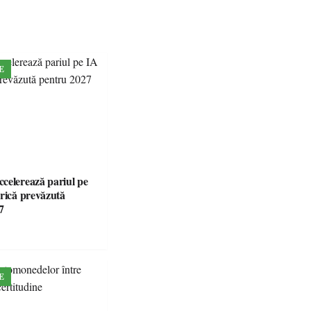
E
celerează pariul pe
brică prevăzută
7
E