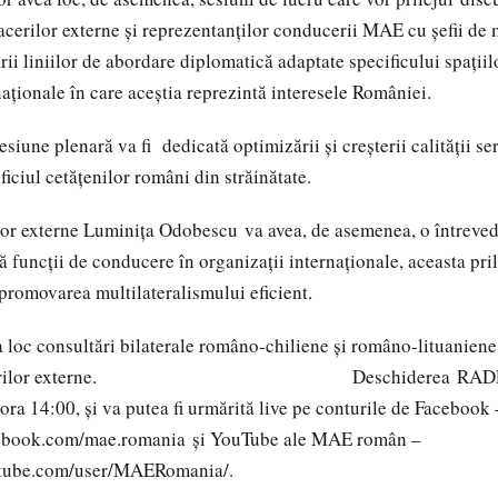
facerilor externe și reprezentanților conducerii MAE cu șefii de 
rii liniilor de abordare diplomatică adaptate specificului spațiil
rnaționale în care aceștia reprezintă interesele României.
iune plenară va fi dedicată optimizării și creșterii calității ser
iciul cetățenilor români din străinătate.
ilor externe Luminița Odobescu va avea, de asemenea, o întreve
 funcții de conducere în organizații internaționale, aceasta pr
 promovarea multilateralismului eficient.
a loc consultări bilaterale româno-chiliene și româno-lituaniene 
 afacerilor externe. Deschiderea RADR va
ora 14:00, și va putea fi urmărită live pe conturile de Facebook 
ebook.com/mae.romania și YouTube ale MAE român –
tube.com/user/MAERomania/.