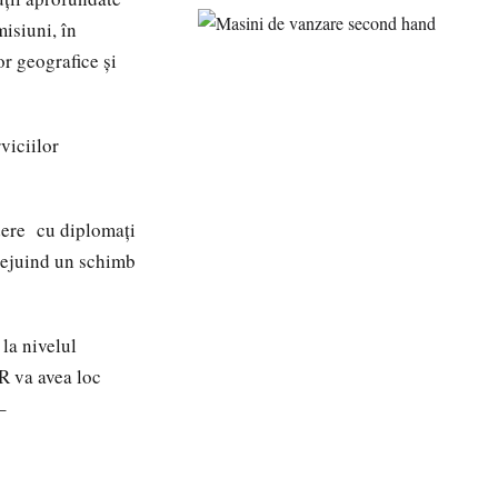
misiuni, în
or geografice și
viciilor
dere cu diplomați
ilejuind un schimb
la nivelul
 avea loc
–