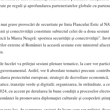
zate pe reguli și aprofundarea parteneriatelor globale cu partene
i mai grave provocări de securitate pe linia Flancului Estic al N
unii și conectivității constituie subiectul celei de-a doua sesiuni 
că la Marea Neagră: sporirea securității și conectivității”. Invit
ilor externe al României la această sesiune este ministrul afacer
ia.
e lucrări va prilejui sesiuni plenare tematice, la care vor partici
 guvernamental. Astfel, vor fi abordate tematici precum: contrib
darea proiectului european; strategii de dezvoltare economică,
tice, tranziție verde și digitală; organizarea, în străinătate, a c
2024, cu accent pe derularea în bune condiții a proceselor electo
României în promovarea diplomației culturale și cooperării științ
 avea loc, de asemenea, sesiuni de lucru care vor prilejui disc