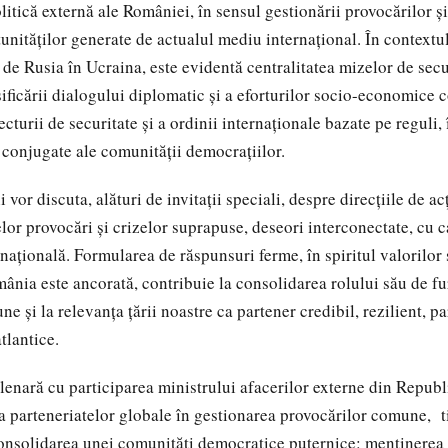
olitică externă ale României, în sensul gestionării provocărilor ș
tunităților generate de actualul mediu internațional. În contextu
 de Rusia în Ucraina, este evidentă centralitatea mizelor de secu
sificării dialogului diplomatic și a eforturilor socio-economice 
ecturii de securitate și a ordinii internaționale bazate pe reguli,
 conjugate ale comunității democrațiilor.
vor discuta, alături de invitații speciali, despre direcțiile de a
lor provocări și crizelor suprapuse, deseori interconectate, cu 
ațională. Formularea de răspunsuri ferme, în spiritul valorilor ș
mânia este ancorată, contribuie la consolidarea rolului său de f
une și la relevanța țării noastre ca partener credibil, rezilient, p
tlantice.
plenară cu participarea ministrului afacerilor externe din Republ
 parteneriatelor globale în gestionarea provocărilor comune, t
onsolidarea unei comunități democratice puternice: menținerea 