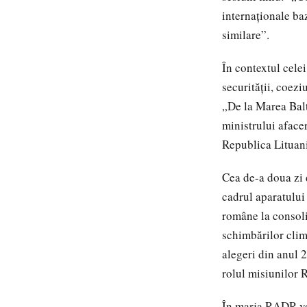
internaționale ba
similare”.
În contextul cele
securității, coezi
„De la Marea Balti
ministrului afacer
Republica Lituan
Cea de-a doua zi d
cadrul aparatului
române la consoli
schimbărilor clima
alegeri din anul 
rolul misiunilor 
În marja RADR vor