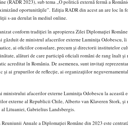
ne (RADR 2023), sub tema „O politică externă fermă a Români
ximizând oportunitățile”.
Ediția RADR din acest an are loc în fo
diții s-au derulat în mediul online.
nizat conform tradiției în apropierea Zilei Diplomației Române
și găzduit de ministrul afacerilor externe Luminița Odobescu, îi 
tice, ai oficiilor consulare, precum și directorii institutelor cul
nătate, alături de care participă oficiali români de rang înalt și
ic acreditat în România. De asemenea, sunt invitați reprezentanț
 și ai grupurilor de reflecție, ai organizațiilor neguvernamental
i ai ministrului afacerilor externe Luminița Odobescu la această
rilor externe al Republicii Chile, Alberto van Klaveren Stork, și 
e al Lituaniei, Gabrielius Landsbergis.
a Reuniunii Anuale a Diplomației Române din 2023 este centrată