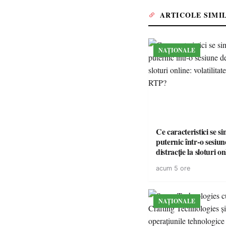
ARTICOLE SIMI
NAȚIONALE
Ce caracteristici se s
puternic într-o sesiun
distracție la sloturi on
volatilitatea sau nive
acum 5 ore
NAȚIONALE