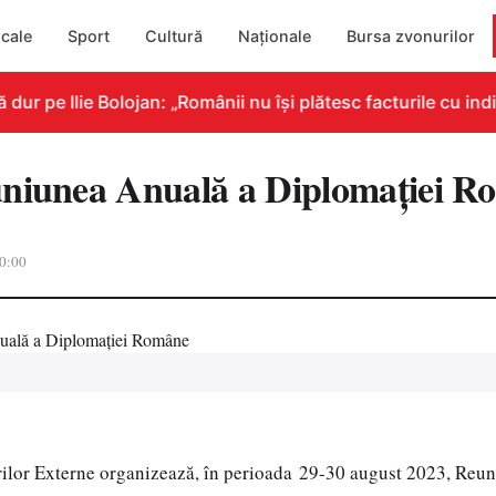
cale
Sport
Cultură
Naționale
Bursa zvonurilor
 pe Ilie Bolojan: „Românii nu își plătesc facturile cu indic
uniunea Anuală a Diplomației R
0:00
rilor Externe organizează, în perioada 29-30 august 2023, Reu