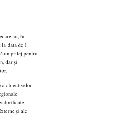
ecare an, în
 la data de 1
ej pentru
n, dar și
tor.
 a obiectivelor
egionale.
valorificate,
Externe și ale