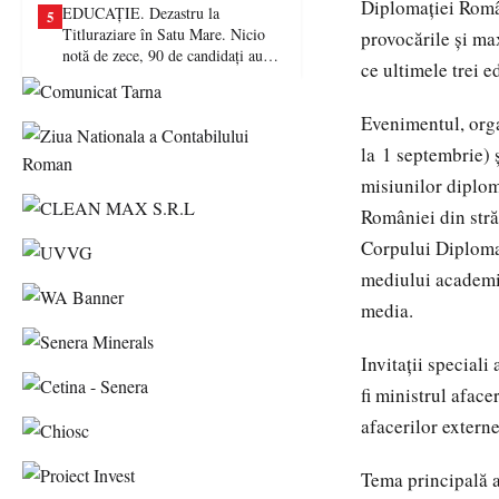
Diplomației Româ
EDUCAȚIE. Dezastru la
5
Titluraziare în Satu Mare. Nicio
provocările și ma
notă de zece, 90 de candidați au
ce ultimele trei e
picat examenul
Evenimentul, orga
la 1 septembrie) 
misiunilor diploma
României din străi
Corpului Diplomat
mediului academic
media.
Invitații special
fi ministrul aface
afacerilor extern
Tema principală 