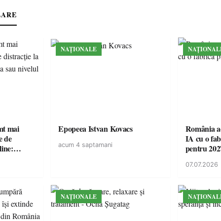
LARE
NAȚIONALE
NAȚIONAL
imt mai
Epopeea Istvan Kovacs
România ac
e de
IA cu o fa
acum 4 saptamani
line:
pentru 202
lul RTP?
07.07.2026
NAȚIONALE
NAȚIONAL