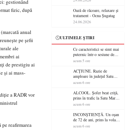
29.06.2026
ei: gestionând
operațiunile tehnologice din
rmat fizic, după
România
Oază de răcoare, relaxare și
tratament - Ocna Șugatag
24.06.2026
 (marcată anual
ULTIMELE ȘTIRI
reuneşte pe şefii
turale ale
Ce caracteristici se simt mai
puternic într-o sesiune de
 membri ai
distracție la sloturi online:
acum 5 ore
i de prestigiu ai
volatilitatea sau nivelul
RTP?
ACȚIUNE. Razie de
e și ai mass-
amploare în județul Satu
Mare! Polițiștii au dat sute
acum 6 ore
de amenzi și au lăsat 14
șoferi fără permis într-o
ALCOOL. Șofer beat criță,
 ediție a RADR vor
singură zi
prins în trafic la Satu Mare!
ministrul
Alcoolemie uriașă
acum 6 ore
descoperită de polițiști
INCONȘTIENȚĂ. Un oșan
de 72 de ani, prins la volan
 pe reafirmarea
fără permis! Polițiștii l-au
acum 6 ore