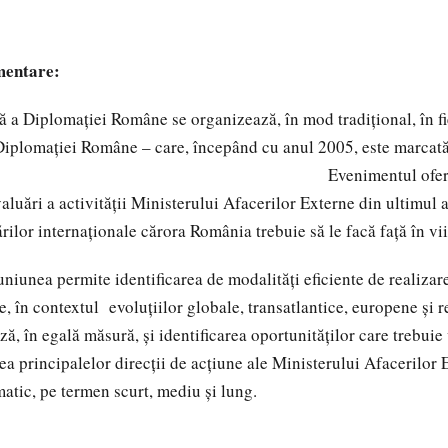
mentare:
a Diplomației Române se organizează, în mod tradițional, în fi
Diplomației Române – care, începând cu anul 2005, este marcată
ie. Evenimentul oferă un pril
aluări a activității Ministerului Afacerilor Externe din ultimul a
rilor internaționale cărora România trebuie să le facă față în vii
iunea permite identificarea de modalități eficiente de realizare
e, în contextul evoluțiilor globale, transatlantice, europene și r
ă, în egală măsură, și identificarea oportunităților care trebuie 
ea principalelor direcții de acțiune ale Ministerului Afacerilor 
matic, pe termen scurt, mediu și lung.