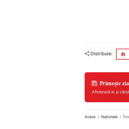
Distribuie:
Primește zia
Abonează-te și citeșt
Acasa
Naționale
Înc