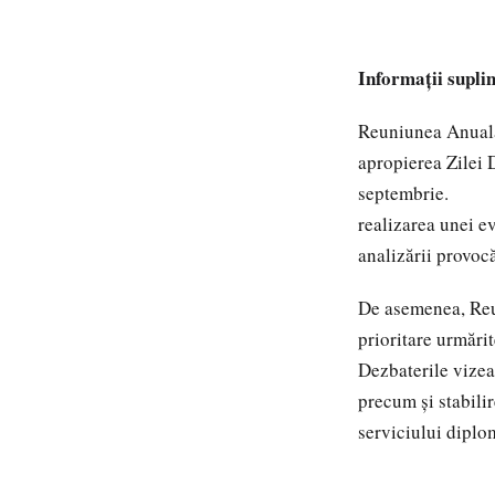
Informații supli
Reuniunea Anuală 
apropierea Zilei 
septembr
realizarea unei ev
analizării provocă
De asemenea, Reun
prioritare urmărit
Dezbaterile vizeaz
precum și stabilir
serviciului diplo