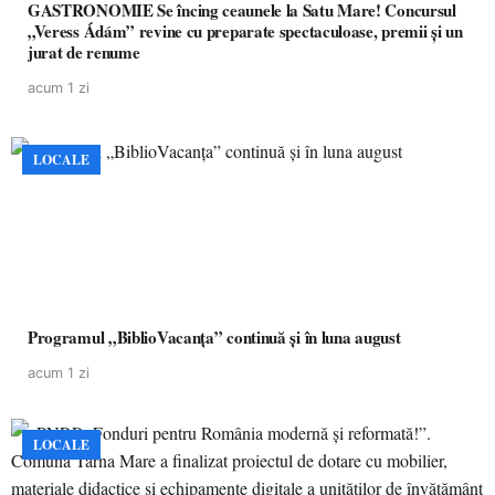
GASTRONOMIE Se încing ceaunele la Satu Mare! Concursul
„Veress Ádám” revine cu preparate spectaculoase, premii și un
jurat de renume
acum 1 zi
LOCALE
Programul „BiblioVacanța” continuă și în luna august
acum 1 zi
LOCALE