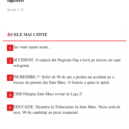
suporteri
acum 1 zi
CELE MAI CITITE
Au venit oșenii acasă…
1
ACCIDENT. O oșancă din Negrești-Oaș a lovit pe trecere un oșan
2
octogenar
INCREDIBIL!!! Șofer de 90 de ani a produs un accident pe o
3
trecere de pietoni din Satu Mare. O femeie a ajuns la spital
CSM Olimpia Satu Mare revine în Liga 2!
4
EDUCAȚIE. Dezastru la Titluraziare în Satu Mare. Nicio notă de
5
zece, 90 de candidați au picat examenul