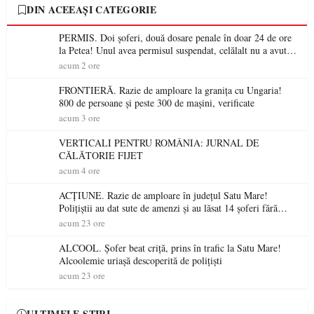
DIN ACEEAȘI CATEGORIE
PERMIS. Doi șoferi, două dosare penale în doar 24 de ore
la Petea! Unul avea permisul suspendat, celălalt nu a avut
niciodată permis
acum 2 ore
FRONTIERĂ. Razie de amploare la granița cu Ungaria!
800 de persoane și peste 300 de mașini, verificate
acum 3 ore
VERTICALI PENTRU ROMÂNIA: JURNAL DE
CĂLĂTORIE FIJET
acum 4 ore
ACȚIUNE. Razie de amploare în județul Satu Mare!
Polițiștii au dat sute de amenzi și au lăsat 14 șoferi fără
permis într-o singură zi
acum 23 ore
ALCOOL. Șofer beat criță, prins în trafic la Satu Mare!
Alcoolemie uriașă descoperită de polițiști
acum 23 ore
ULTIMELE ȘTIRI