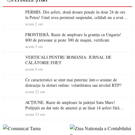
PERMIS. Doi șoferi, două dosare penale în doar 24 de ore
la Petea! Unul avea permisul suspendat, celălalt nu a avut
niciodată permis
acum 2 ore
FRONTIERĂ. Razie de amploare la granița cu Ungaria!
800 de persoane și peste 300 de mașini, verificate
acum 3 ore
VERTICALI PENTRU ROMÂNIA: JURNAL DE
CĂLĂTORIE FIJET
acum 4 ore
Ce caracteristici se simt mai puternic într-o sesiune de
distracție la sloturi online: volatilitatea sau nivelul RTP?
acum 22 ore
ACȚIUNE. Razie de amploare în județul Satu Mare!
Polițiștii au dat sute de amenzi și au lăsat 14 șoferi fără
permis într-o singură zi
acum 23 ore