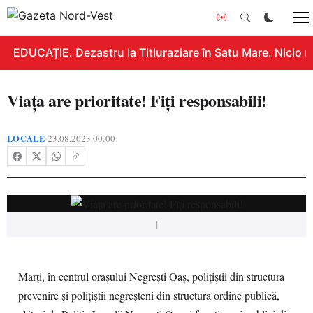
EDUCAȚIE. Dezastru la Titluraziare în Satu Mare. Nicio n
Viața are prioritate! Fiți responsabili!
LOCALE
23.08.2023 00:00
•
|
Marți, în centrul orașului Negrești Oaș, polițiștii din structura
prevenire și polițiștii negreșteni din structura ordine publică,