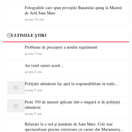
Fotografiile care spun poveștile Banatului ajung la Muzeul
de Artă Satu Mare
acum 10 ore
ULTIMELE ȘTIRI
Probleme de percepere a noului regulament
acum 3 ore
Au venit oșenii acasă…
acum 4 ore
Polițiștii sătmăreni fac apel la responsabilitate în trafic…
acum 5 ore
Peste 350 de amenzi aplicate într-o singură zi de polițiștii
sătmăreni
acum 5 ore
Relaxare la o oră și jumătate de Satu Mare. Cele mai
spectaculoase piscine exterioare cu cazare din Maramureș,