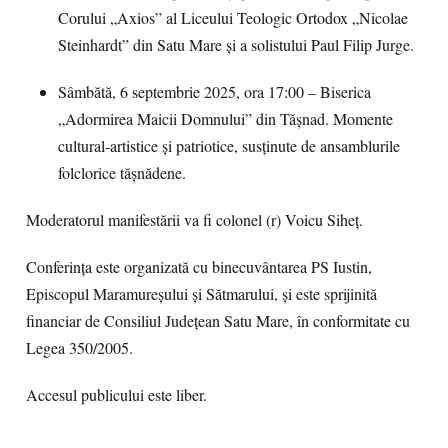
Corului „Axios” al Liceului Teologic Ortodox „Nicolae
Steinhardt” din Satu Mare și a solistului Paul Filip Jurge.
Sâmbătă, 6 septembrie 2025, ora 17:00 – Biserica
„Adormirea Maicii Domnului” din Tășnad. Momente
cultural-artistice și patriotice, susținute de ansamblurile
folclorice tășnădene.
Moderatorul manifestării va fi colonel (r) Voicu Siheț.
Conferința este organizată cu binecuvântarea PS Iustin,
Episcopul Maramureșului și Sătmarului, și este sprijinită
financiar de Consiliul Județean Satu Mare, în conformitate cu
Legea 350/2005.
Accesul publicului este liber.