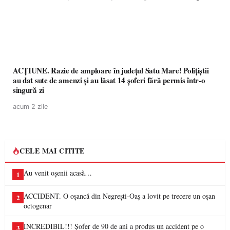
ACȚIUNE. Razie de amploare în județul Satu Mare! Polițiștii
au dat sute de amenzi și au lăsat 14 șoferi fără permis într-o
singură zi
acum 2 zile
CELE MAI CITITE
Au venit oșenii acasă…
1
ACCIDENT. O oșancă din Negrești-Oaș a lovit pe trecere un oșan
2
octogenar
INCREDIBIL!!! Șofer de 90 de ani a produs un accident pe o
3