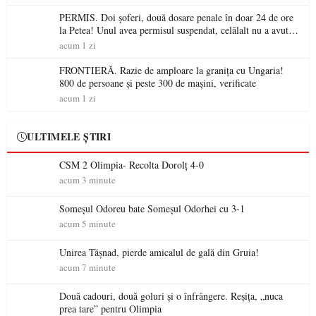
PERMIS. Doi șoferi, două dosare penale în doar 24 de ore
la Petea! Unul avea permisul suspendat, celălalt nu a avut
niciodată permis
acum 1 zi
FRONTIERĂ. Razie de amploare la granița cu Ungaria!
800 de persoane și peste 300 de mașini, verificate
acum 1 zi
ULTIMELE ȘTIRI
CSM 2 Olimpia- Recolta Dorolț 4-0
acum 3 minute
Someșul Odoreu bate Someșul Odorhei cu 3-1
acum 5 minute
Unirea Tășnad, pierde amicalul de gală din Gruia!
acum 7 minute
Două cadouri, două goluri și o înfrângere. Reșița, „nuca
prea tare” pentru Olimpia