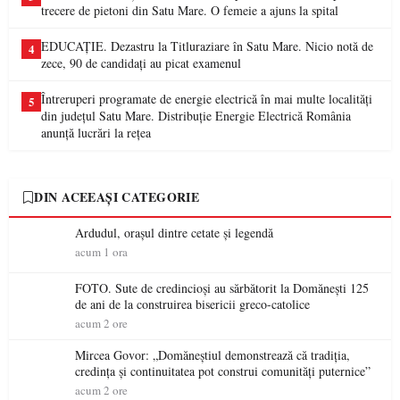
trecere de pietoni din Satu Mare. O femeie a ajuns la spital
EDUCAȚIE. Dezastru la Titluraziare în Satu Mare. Nicio notă de
4
zece, 90 de candidați au picat examenul
Întreruperi programate de energie electrică în mai multe localități
5
din județul Satu Mare. Distribuție Energie Electrică România
anunță lucrări la rețea
DIN ACEEAȘI CATEGORIE
Ardudul, orașul dintre cetate și legendă
acum 1 ora
FOTO. Sute de credincioși au sărbătorit la Domănești 125
de ani de la construirea bisericii greco-catolice
acum 2 ore
Mircea Govor: „Domăneștiul demonstrează că tradiția,
credința și continuitatea pot construi comunități puternice”
acum 2 ore