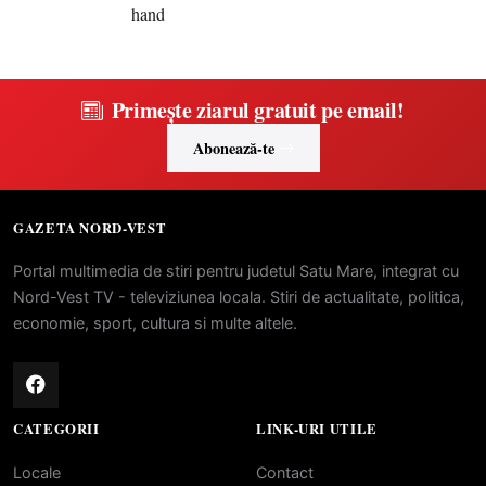
Primește ziarul gratuit pe email!
Abonează-te
GAZETA NORD-VEST
Portal multimedia de stiri pentru judetul Satu Mare, integrat cu
Nord-Vest TV - televiziunea locala. Stiri de actualitate, politica,
economie, sport, cultura si multe altele.
CATEGORII
LINK-URI UTILE
Locale
Contact