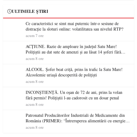
ULTIMELE ȘTIRI
Ce caracteristici se simt mai puternic într-o sesiune de
distracție la sloturi online: volatilitatea sau nivelul RTP?
acum 7 ore
ACȚIUNE. Razie de amploare în județul Satu Mare!
Polițiștii au dat sute de amenzi și au lăsat 14 șoferi fără
permis într-o singură zi
acum 8 ore
ALCOOL. Șofer beat criță, prins în trafic la Satu Mare!
Alcoolemie uriașă descoperită de polițiști
acum 8 ore
INCONȘTIENȚĂ. Un oșan de 72 de ani, prins la volan
fără permis! Polițiștii l-au cadorosit cu un dosar penal
acum 8 ore
Patronatul Producătorilor Industriali de Medicamente din
România (PRIMER): “Întreruperea alimentării cu energie
electrică a fabricilor de medicamente va pune în pericol
acum 8 ore
accesul pacienților la medicamente esențiale