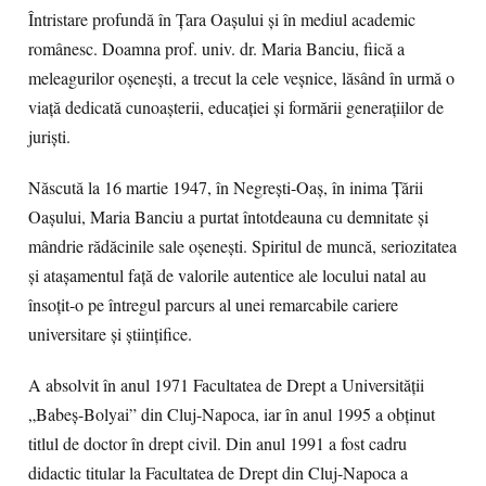
Întristare profundă în Țara Oașului și în mediul academic
românesc. Doamna prof. univ. dr. Maria Banciu, fiică a
meleagurilor oșenești, a trecut la cele veșnice, lăsând în urmă o
viață dedicată cunoașterii, educației și formării generațiilor de
juriști.
Născută la 16 martie 1947, în Negrești-Oaș, în inima Țării
Oașului, Maria Banciu a purtat întotdeauna cu demnitate și
mândrie rădăcinile sale oșenești. Spiritul de muncă, seriozitatea
și atașamentul față de valorile autentice ale locului natal au
însoțit-o pe întregul parcurs al unei remarcabile cariere
universitare și științifice.
A absolvit în anul 1971 Facultatea de Drept a Universității
„Babeș-Bolyai” din Cluj-Napoca, iar în anul 1995 a obținut
titlul de doctor în drept civil. Din anul 1991 a fost cadru
didactic titular la Facultatea de Drept din Cluj-Napoca a