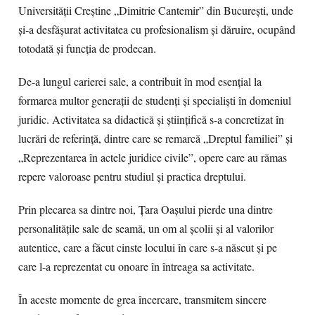
Universității Creștine „Dimitrie Cantemir” din București, unde
și-a desfășurat activitatea cu profesionalism și dăruire, ocupând
totodată și funcția de prodecan.
De-a lungul carierei sale, a contribuit în mod esențial la
formarea multor generații de studenți și specialiști în domeniul
juridic. Activitatea sa didactică și științifică s-a concretizat în
lucrări de referință, dintre care se remarcă „Dreptul familiei” și
„Reprezentarea în actele juridice civile”, opere care au rămas
repere valoroase pentru studiul și practica dreptului.
Prin plecarea sa dintre noi, Țara Oașului pierde una dintre
personalitățile sale de seamă, un om al școlii și al valorilor
autentice, care a făcut cinste locului în care s-a născut și pe
care l-a reprezentat cu onoare în întreaga sa activitate.
În aceste momente de grea încercare, transmitem sincere