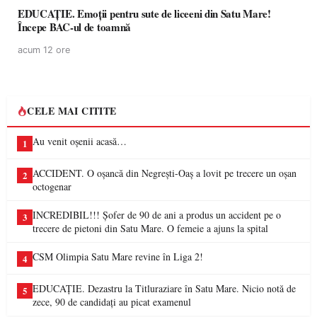
EDUCAȚIE. Emoții pentru sute de liceeni din Satu Mare!
Începe BAC-ul de toamnă
acum 12 ore
CELE MAI CITITE
Au venit oșenii acasă…
1
ACCIDENT. O oșancă din Negrești-Oaș a lovit pe trecere un oșan
2
octogenar
INCREDIBIL!!! Șofer de 90 de ani a produs un accident pe o
3
trecere de pietoni din Satu Mare. O femeie a ajuns la spital
CSM Olimpia Satu Mare revine în Liga 2!
4
EDUCAȚIE. Dezastru la Titluraziare în Satu Mare. Nicio notă de
5
zece, 90 de candidați au picat examenul