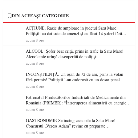
DIN ACEEAȘI CATEGORIE
ACȚIUNE. Razie de amploare în județul Satu Mare!
Polițiștii au dat sute de amenzi și au lăsat 14 șoferi fără
permis într-o singură zi
acum 8 ore
ALCOOL. Șofer beat criță, prins în trafic la Satu Mare!
Alcoolemie uriașă descoperită de polițiști
acum 8 ore
INCONȘTIENȚĂ. Un oșan de 72 de ani, prins la volan
fără permis! Polițiștii l-au cadorosit cu un dosar penal
acum 8 ore
Patronatul Producătorilor Industriali de Medicamente din
România (PRIMER): “Întreruperea alimentării cu energie
electrică a fabricilor de medicamente va pune în pericol
acum 8 ore
accesul pacienților la medicamente esențiale
GASTRONOMIE Se încing ceaunele la Satu Mare!
Concursul „Veress Ádám” revine cu preparate
spectaculoase, premii și un jurat de renume
acum 8 ore