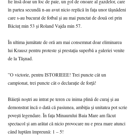
fie însă doar un foc de paie, un gol de onoare al gazdelor, care
în partea secundă n-au avut nicio replică în fața unor tășnădeni
care s-au bucurat de fotbal și au mai punctat de două ori prin
Băciuț min 53 și Roland Vajda min 57.
În ultima jumătate de oră am mai consemnat doar eliminarea
lui Krausz pentru proteste și prestația superbă a galeriei venite
de la Tășnad.
”O victorie, pentru ISTORIEEE! Trei puncte cât un
campionat, trei puncte cât o declarație de forță!
Băieții noștri au intrat pe teren cu inima plină de curaj și au
demonstrat încă o dată că pasiunea, ambiția și unitatea pot scrie
povești legendare. În fața Minaurului Baia Mare am făcut
spectacol și am arătat că nicio provocare nu e prea mare atunci
când luptăm împreună: 1 – 5!