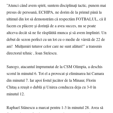
”Atunci când avem spirit, suntem disciplinați tactic, punem mai
presus de persoană, ECHIPA, ne dorim de la primul până la
ultimul din lot să demonstrăm că respectăm FOTBALUL, că îl
facem cu plăcere și dorință de a avea succes, nu se poate
altceva decât să ne fie răsplătită munca și să avem împliniri. Un
debut de sezon perfect cu un lot cu o medie de vârstă de 22 de
ani! Mulțumiri tuturor celor care ne sunt alături!” a transmis
directorul tehnic , Ioan Stelescu.
Sanogo, atacantul împrumutat de la CSM Olimpia, a deschis
scorul în minutul 6. Tot el a provocat și eliminarea lui Camara
din minutul 7. Iar apoi fostul jucător de la Minaur, Florin
Chitaș a reușit o dublă și Unirea conducea deja cu 3-0 în
minutul 12.
Raphael Stănescu a marcat pentru 1-3 în minutul 28. Avea să