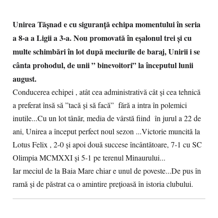
Unirea Tășnad e cu siguranță echipa momentului în seria
a 8-a a Ligii a 3-a. Nou promovată în eșalonul trei și cu
multe schimbări în lot după meciurile de baraj, Unirii i se
cânta prohodul, de unii ” binevoitori” la începutul lunii
august.
Conducerea echipei , atât cea administrativă cât și cea tehnică
a preferat însă să ”tacă și să facă” fără a intra în polemici
inutile...Cu un lot tânăr, media de vârstă fiind în jurul a 22 de
ani, Unirea a început perfect noul sezon ...Victorie muncită la
Lotus Felix , 2-0 și apoi două succese încântătoare, 7-1 cu SC
Olimpia MCMXXI și 5-1 pe terenul Minaurului...
Iar meciul de la Baia Mare chiar e unul de poveste...De pus în
ramă și de păstrat ca o amintire prețioasă în istoria clubului.