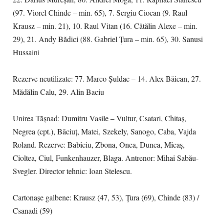
(97. Viorel Chinde – min. 65), 7. Sergiu Ciocan (9. Raul
Krausz – min. 21), 10. Raul Vitan (16. Cătălin Alexe – min.
29), 21. Andy Bădici (88. Gabriel Țura – min. 65), 30. Sanusi
Hussaini
Rezerve neutilizate: 77. Marco Șuldac – 14. Alex Băican, 27.
Mădălin Calu, 29. Alin Baciu
Unirea Tășnad: Dumitru Vasile – Vultur, Csatari, Chitaș,
Negrea (cpt.), Băciuț, Matei, Szekely, Sanogo, Caba, Vajda
Roland. Rezerve: Babiciu, Zbona, Onea, Dunca, Micaș,
Cioltea, Ciul, Funkenhauzer, Blaga. Antrenor: Mihai Sabău-
Svegler. Director tehnic: Ioan Stelescu.
Cartonașe galbene: Krausz (47, 53), Țura (69), Chinde (83) /
Csanadi (59)