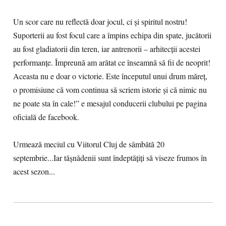
Un scor care nu reflectă doar jocul, ci și spiritul nostru!
Suporterii au fost focul care a împins echipa din spate, jucătorii
au fost gladiatorii din teren, iar antrenorii – arhitecții acestei
performanțe. Împreună am arătat ce înseamnă să fii de neoprit!
Aceasta nu e doar o victorie. Este începutul unui drum măreț,
o promisiune că vom continua să scriem istorie și că nimic nu
ne poate sta în cale!” e mesajul conducerii clubului pe pagina
oficială de facebook.
Urmează meciul cu Viitorul Cluj de sâmbătă 20
septembrie...Iar tășnădenii sunt îndeptățiți să viseze frumos în
acest sezon...