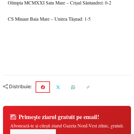
Olimpia MCMXXI Satu Mare – Crişul Sântandrei: 0-2
CS Minaur Baia Mare – Unirea Tășnad: 1-5
Distribuie:
Primește ziarul gratuit pe email!
Abonează-te și citești ziarul Gazeta Nord-Vest zilnic, gratuit.