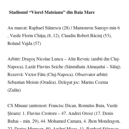
Stadionul “Viorel Mateianu” din Baia Mare
Au marcat: Raphael Stănescu (28) / Mamourou Sanogo min 6
, Vasile Florin Chițaș (8, 12), Claudiu Robert Băciuț (53),
Roland Vajda (57)
Arbitri: Dragoș Nicolae Lunca – Alin Revnic (ambii din Cluj-
Napoca), Lazăr Flavius Seiche (Sânmihaiu Almașului – Sălaj).
Rezervă: Victor Fătu (Cluj-Napoca). Observator arbitri:
Sebastian Moisin (Oradea). Delegat joc: Marius Cozma
(Zalău)
CS Minaur (antrenori: Francisc Dican, Romulus Buia, Vasile
Șleam): 1. Flavius Croitoru – 47. Andrei Orosz (17. Denis
Buhai – min. 29), 44. Mohamed Camara, 4. Jhon Mondragon,
22. Darius Mureșan, 80. Andrei Moga, 11. Raphael Stănescu