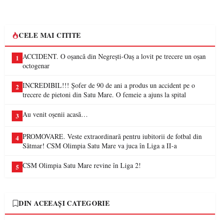
CELE MAI CITITE
ACCIDENT. O oșancă din Negrești-Oaș a lovit pe trecere un oșan
1
octogenar
INCREDIBIL!!! Șofer de 90 de ani a produs un accident pe o
2
trecere de pietoni din Satu Mare. O femeie a ajuns la spital
Au venit oșenii acasă…
3
PROMOVARE. Veste extraordinară pentru iubitorii de fotbal din
4
Sătmar! CSM Olimpia Satu Mare va juca în Liga a II-a
CSM Olimpia Satu Mare revine în Liga 2!
5
DIN ACEEAȘI CATEGORIE