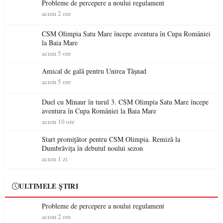
Probleme de percepere a noului regulament
acum 2 ore
CSM Olimpia Satu Mare începe aventura în Cupa României
la Baia Mare
acum 5 ore
Amical de gală pentru Unirea Tășnad
acum 5 ore
Duel cu Minaur în turul 3. CSM Olimpia Satu Mare începe
aventura în Cupa României la Baia Mare
acum 10 ore
Start promițător pentru CSM Olimpia. Remiză la
Dumbrăvița în debutul noului sezon
acum 1 zi
ULTIMELE ȘTIRI
Probleme de percepere a noului regulament
acum 2 ore