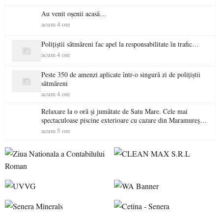
Au venit oșenii acasă…
acum 4 ore
Polițiștii sătmăreni fac apel la responsabilitate în trafic…
acum 4 ore
Peste 350 de amenzi aplicate într-o singură zi de polițiștii
sătmăreni
acum 4 ore
Relaxare la o oră și jumătate de Satu Mare. Cele mai
spectaculoase piscine exterioare cu cazare din Maramureș,
ideale pentru o escapadă de vară
acum 5 ore