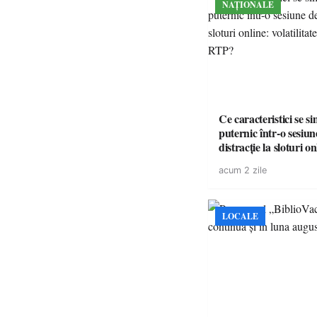
NAȚIONALE
Ce caracteristici se s
puternic într-o sesiun
distracție la sloturi on
volatilitatea sau nive
acum 2 zile
LOCALE