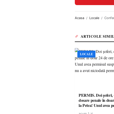
Acasa
Locale
Confer
ARTICOLE SIMI
LOCALE
PERMIS. Doi șoferi,
dosare penale în doar
la Petea! Unul avea p
suspendat, celălalt nu
acum 1 zi