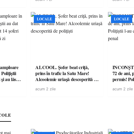
LOCALE
LOCALE
amploare
ALCOOL. Șofer beat criță,
INCONȘTI
olițiștii
prins în trafic la Satu Mare!
72 de ani, 
și au lăsat
Alcoolemie uriașă descoperită de
permis! Poli
într-o
polițiști
cu un dosa
acum 2 zile
acum 2 zile
COLE