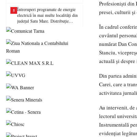
picat examenul
Profesioniști din
Întreruperi programate de energie
5
presei, culturii ș
electrică în mai multe localități din
județul Satu Mare. Distribuție
În cadrul conferi
Energie Electrică România anunță
lucrări la rețea
cuvântul personali
numărat Dan Const
Stanciu, vicepreș
actuală și despre 
Din partea admini
Carei, care a tra
activitatea jurnali
Au intervenit, de
lectorul universi
Instrumentală pen
evidențiat legătu