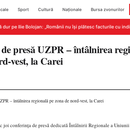
cale
Sport
Cultură
Naționale
Bursa zvonurilor
 pe Ilie Bolojan: „Românii nu își plătesc facturile cu indic
 de presă UZPR – întâlnirea reg
d-vest, la Carei
4
c joi conferința de presă dedicată Întâlnirii Regionale a Uniunii 