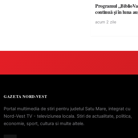
Programul „BiblioVa
continuă și în luna a
acum 2 zile
GAZETA NORD-VEST
Portal multimedia de stiri pentru judetul Satu Mare, integrat cu
Nord-Vest TV - televiziunea locala. Stiri de actualitate, politica,
economie, sport, cultura si multe altele.