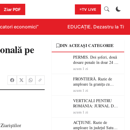
Ziar PDF
TV LIVE
atori economici”
EDUCAȚIE. Dezastru la Titlura
ională pe
DIN ACEEAȘI CATEGORIE
PERMIS. Doi șoferi, două
dosare penale în doar 24 de
ore la Petea! Unul avea
acum 1 zi
permisul suspendat, celălalt
nu a avut niciodată permis
FRONTIERĂ. Razie de
amploare la granița cu
Ungaria! 800 de persoane și
acum 1 zi
peste 300 de mașini,
verificate
VERTICALI PENTRU
ROMÂNIA: JURNAL DE
CĂLĂTORIE FIJET
acum 1 zi
ACȚIUNE. Razie de
Ziariștilor
amploare în județul Satu