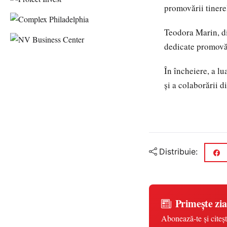
promovării tinerel
Teodora Marin, dir
dedicate promovări
În încheiere, a l
și a colaborării d
Distribuie:
Primește zia
Abonează-te și citeșt