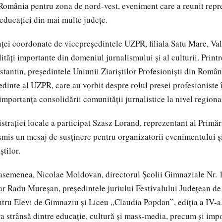
 România pentru zona de nord-vest, eveniment care a reunit repr
i educației din mai multe județe.
nței coordonate de vicepreședintele UZPR, filiala Satu Mare, Val
tăți importante din domeniul jurnalismului și al culturii. Printr
antin, președintele Uniunii Ziariștilor Profesioniști din Români
edinte al UZPR, care au vorbit despre rolul presei profesioniste 
importanța consolidării comunității jurnalistice la nivel regiona
strației locale a participat Szasz Lorand, reprezentant al Primă
nsmis un mesaj de susținere pentru organizatorii evenimentului ș
știlor.
 asemenea, Nicolae Moldovan, directorul Școlii Gimnaziale Nr. 
tar Radu Mureșan, președintele juriului Festivalului Județean d
tru Elevi de Gimnaziu și Liceu „Claudia Popdan”, ediția a IV-a
ra strânsă dintre educație, cultură și mass-media, precum și imp