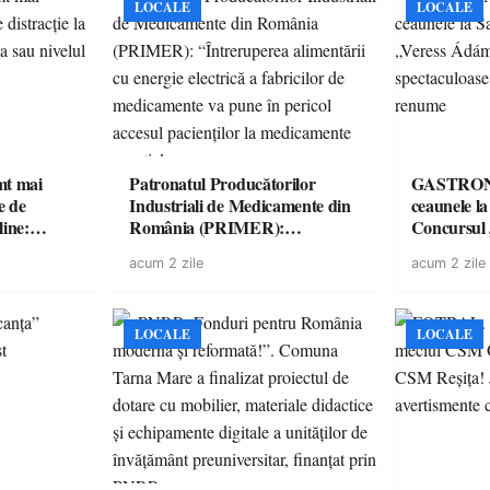
LOCALE
LOCALE
imt mai
Patronatul Producătorilor
GASTRONOMIE 
e de
Industriali de Medicamente din
ceaunele l
line:
România (PRIMER):
Concursul
lul RTP?
“Întreruperea alimentării cu
revine cu 
acum 2 zile
acum 2 zile
energie electrică a fabricilor de
spectaculoa
medicamente va pune în pericol
de renume
accesul pacienților la
medicamente esențiale
LOCALE
LOCALE