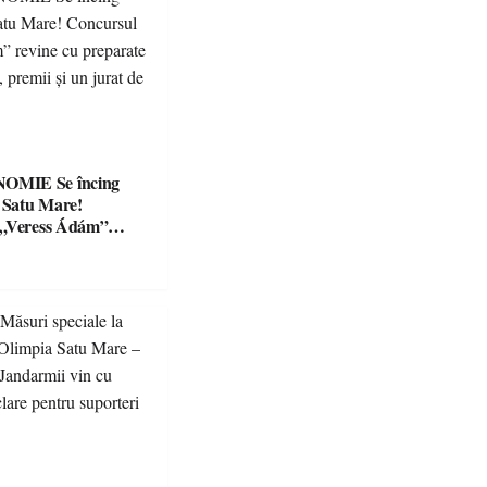
Se încing
a Satu Mare!
 „Veress Ádám”
preparate
se, premii și un jurat