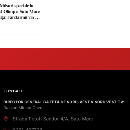
suri speciale la
M Olimpia Satu Mare
ța! Jandarmii vin cu
e clare pentru
CONTACT
DIRECTOR GENERAL GAZETA DE NORD-VEST & NORD VEST TV:
Razvan Mircea Govor
Strada Petofi Sandor 4/A, Satu Mare