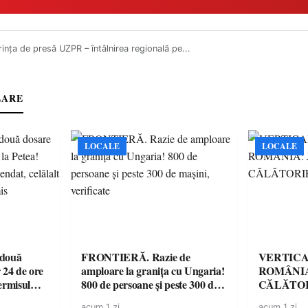
ința de presă UZPR – întâlnirea regională pe...
LARE
LOCALE
LOCALE
 două
FRONTIERĂ. Razie de
VERTICA
 24 de ore
amploare la granița cu Ungaria!
ROMÂNIA
ermisul
800 de persoane și peste 300 de
CĂLĂTOR
 a avut
mașini, verificate
acum 1 zi
acum 1 zi