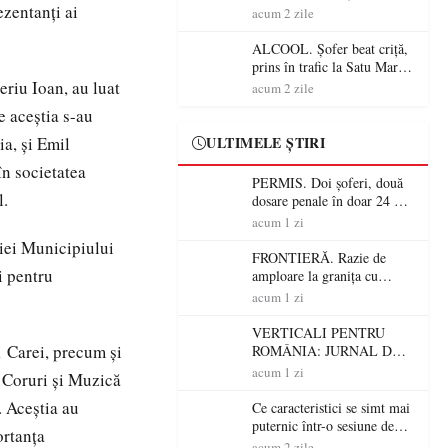
ezentanți ai
Mare! Polițiștii au dat sute
acum 2 zile
de amenzi și au lăsat 14
șoferi fără permis într-o
ALCOOL. Șofer beat criță,
singură zi
prins în trafic la Satu Mare!
Alcoolemie uriașă
eriu Ioan, au luat
acum 2 zile
descoperită de polițiști
e aceștia s-au
a, și Emil
ULTIMELE ȘTIRI
în societatea
PERMIS. Doi șoferi, două
l.
dosare penale în doar 24 de
ore la Petea! Unul avea
acum 1 zi
permisul suspendat, celălalt
riei Municipiului
nu a avut niciodată permis
FRONTIERĂ. Razie de
i pentru
amploare la granița cu
Ungaria! 800 de persoane și
acum 1 zi
peste 300 de mașini,
verificate
VERTICALI PENTRU
1 Carei, precum și
ROMÂNIA: JURNAL DE
CĂLĂTORIE FIJET
acum 1 zi
e Coruri și Muzică
. Aceștia au
Ce caracteristici se simt mai
puternic într-o sesiune de
ortanța
distracție la sloturi online:
acum 2 zile