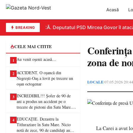
Acasă
Lo
REPLICĂ. Deputatul PSD Mircea Govor îl atacă dur
BREAKING
Conferința
CELE MAI CITITE
zona de nor
Au venit oșenii acasă…
1
ACCIDENT. O oșancă din
2
Negrești-Oaș a lovit pe trecere un
LOCALE
07.05.2026 20:4
•
oșan octogenar
INCREDIBIL!!! Șofer de 90 de
3
ani a produs un accident pe o
trecere de pietoni din Satu Mare. O
femeie a ajuns la spital
EDUCAȚIE. Dezastru la
4
Titluraziare în Satu Mare. Nicio
La Carei a avut lo
notă de zece, 90 de candidați au