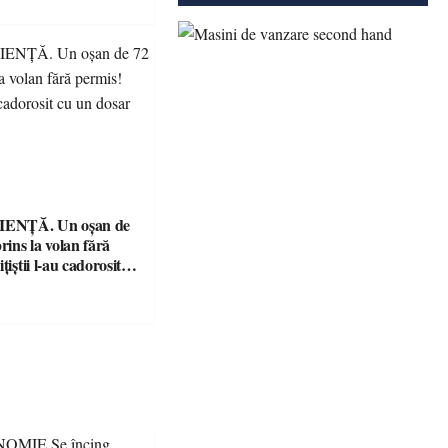
ENȚĂ. Un oșan de
prins la volan fără
țiștii l-au cadorosit
r penal