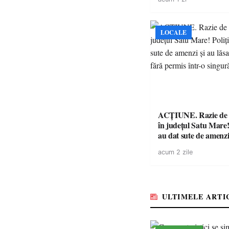
niciodată permis
LOCALE
ACȚIUNE. Razie de 
în județul Satu Mare! P
au dat sute de amenzi 
14 șoferi fără permis 
acum 2 zile
singură zi
ULTIMELE ARTI