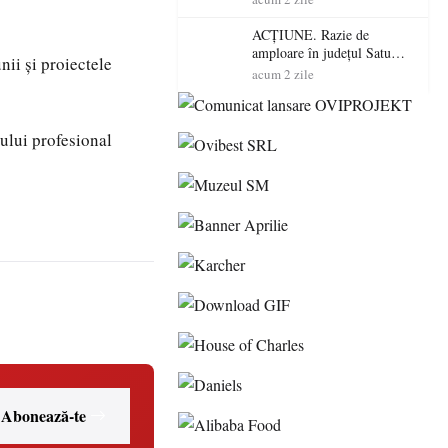
volatilitatea sau nivelul
RTP?
ACȚIUNE. Razie de
amploare în județul Satu
nii și proiectele
Mare! Polițiștii au dat sute
acum 2 zile
de amenzi și au lăsat 14
șoferi fără permis într-o
singură zi
ului profesional
Abonează-te