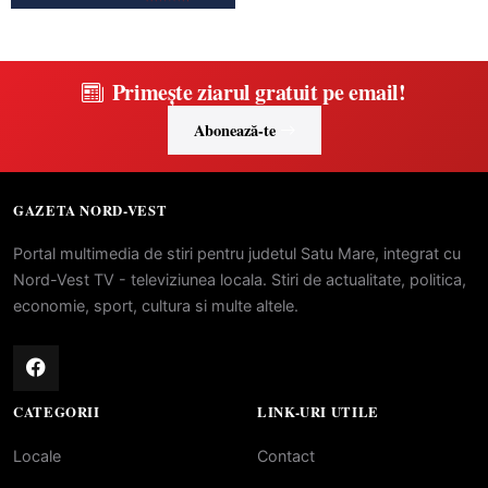
Primește ziarul gratuit pe email!
Abonează-te
GAZETA NORD-VEST
Portal multimedia de stiri pentru judetul Satu Mare, integrat cu
Nord-Vest TV - televiziunea locala. Stiri de actualitate, politica,
economie, sport, cultura si multe altele.
CATEGORII
LINK-URI UTILE
Locale
Contact