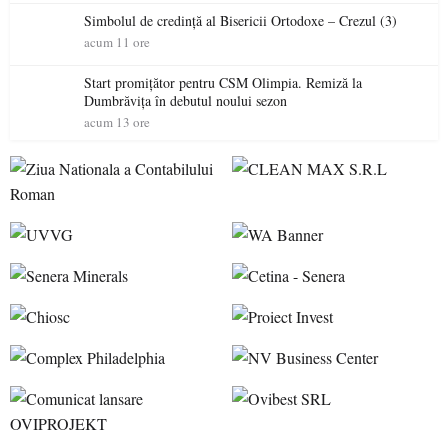
Simbolul de credinţă al Bisericii Ortodoxe – Crezul (3)
acum 11 ore
Start promițător pentru CSM Olimpia. Remiză la
Dumbrăvița în debutul noului sezon
acum 13 ore