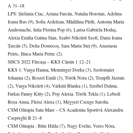
A 31–18
LPS: Ștefania Ciac, Ariana Farcău, Natalia Horotan, Adelina
Ioana Rus (9), Sofia Ardelean, Mădălina Pleth, Antonia Maria
Andronache, Iulia Florina Pop (6), Larisa Gabriela Hodaș,
Alexia Emilia Gatina Stan, Szabó Nikolett Szofi, Daria Ioana
Țarcăn (5), Delia Domocoș, Sara Maria Steț (9), Anastasia
Petric, Ilinca Maria Petric (2).
SHCS 2022 Fărcașa – KKS Cămin 1 12–21
KKS 1: Varga Hanna, Menninger Dorka (3), Szolomaier
Johanna (2), Roszel Emili (3), Török Nóra (2), Tempfli Jázmin
(2), Varga Nikolett (4), Várkúti Blanka (1), Szeibel Dalma,
Farkas Fanny Kitty (2), Pop Alexia, Török Tekla (1), Lebedi
Roza Anna, Fleisz Alexa (1), Megyeri Csenge Sarolta.
CSM Olimpia Satu Mare – CS Academia Sportivă Alexandru
Csepreghi B 21–8
CSM Olimpia : Büte Hilda (7), Nagy Evelin, Veres Nóra,