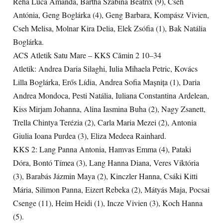
Reha Luca Amanda, Bartha Szabina Beatrix (9), Cseh
Antónia, Geng Boglárka (4), Geng Barbara, Kompász Vivien,
Cseh Melisa, Molnar Kira Delia, Elek Zsófia (1), Bak Natália
Boglárka.
ACS Atletik Satu Mare – KKS Cămin 2 10–34
Atletik: Andrea Daria Silaghi, Iulia Mihaela Petric, Kovács
Lilla Boglárka, Erős Lídia, Andrea Sofia Mașnița (1), Daria
Andrea Mondoca, Pesti Natália, Iuliana Constantina Ardelean,
Kiss Mirjam Johanna, Alina Iasmina Buha (2), Nagy Zsanett,
Trella Chintya Terézia (2), Carla Maria Mezei (2), Antonia
Giulia Ioana Purdea (3), Eliza Medeea Rainhard.
KKS 2: Lang Panna Antonia, Hamvas Emma (4), Pataki
Dóra, Bontó Tímea (3), Lang Hanna Diana, Veres Viktória
(3), Barabás Jázmin Maya (2), Kinczler Hanna, Csáki Kitti
Mária, Silimon Panna, Eizert Rebeka (2), Mátyás Maja, Pocsai
Csenge (11), Heim Heidi (1), Incze Vivien (3), Koch Hanna
(5).