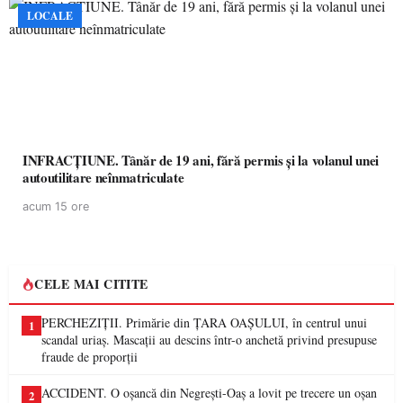
LOCALE
INFRACȚIUNE. Tânăr de 19 ani, fără permis și la volanul unei
autoutilitare neînmatriculate
acum 15 ore
CELE MAI CITITE
PERCHEZIȚII. Primărie din ȚARA OAȘULUI, în centrul unui
1
scandal uriaș. Mascații au descins într-o anchetă privind presupuse
fraude de proporții
ACCIDENT. O oșancă din Negrești-Oaș a lovit pe trecere un oșan
2