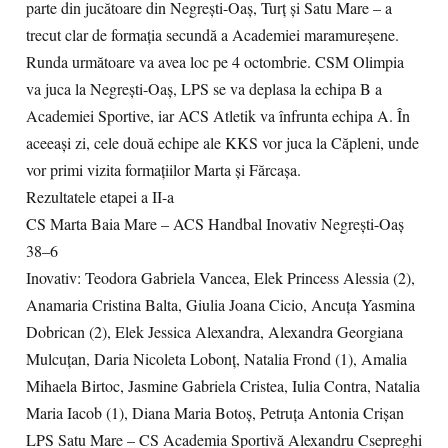
parte din jucătoare din Negrești-Oaș, Turț și Satu Mare – a
trecut clar de formația secundă a Academiei maramureșene.
Runda următoare va avea loc pe 4 octombrie. CSM Olimpia
va juca la Negrești-Oaș, LPS se va deplasa la echipa B a
Academiei Sportive, iar ACS Atletik va înfrunta echipa A. În
aceeași zi, cele două echipe ale KKS vor juca la Căpleni, unde
vor primi vizita formațiilor Marta și Fărcașa.
Rezultatele etapei a II-a
CS Marta Baia Mare – ACS Handbal Inovativ Negrești-Oaș
38–6
Inovativ: Teodora Gabriela Vancea, Elek Princess Alessia (2),
Anamaria Cristina Balta, Giulia Joana Cicio, Ancuța Yasmina
Dobrican (2), Elek Jessica Alexandra, Alexandra Georgiana
Mulcuțan, Daria Nicoleta Lobonț, Natalia Frond (1), Amalia
Mihaela Birtoc, Jasmine Gabriela Cristea, Iulia Contra, Natalia
Maria Iacob (1), Diana Maria Botoș, Petruța Antonia Crișan
LPS Satu Mare – CS Academia Sportivă Alexandru Csepreghi