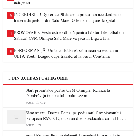
octogenar
INCREDIBIL!!! Șofer de 90 de ani a produs un accident pe o
3
trecere de pietoni din Satu Mare. O femeie a ajuns la spital
PROMOVARE. Veste extraordinară pentru iubitorii de fotbal din
4
Sătmar! CSM Olimpia Satu Mare va juca în Liga a II-a
PERFORMANȚĂ. Un tânăr fotbalist sătmărean va evolua în
5
UEFA Youth League după transferul la Farul Constanța
DIN ACEEAȘI CATEGORIE
Start promițător pentru CSM Olimpia. Remiză la
Dumbrăvița în debutul noului sezon
acum 13 ore
Sătmăreanul Darren Betea, pe podiumul Campionatului
European RMC CE, după un duel spectaculos cu fiul lui
Kimi Räikkönen
acum 1 zi
Frații Kovacs din nou delegați la meciuri importante în