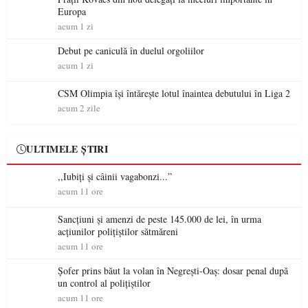
Europa
acum 1 zi
Debut pe caniculă în duelul orgoliilor
acum 1 zi
CSM Olimpia își întărește lotul înaintea debutului în Liga 2
acum 2 zile
ULTIMELE ȘTIRI
,,Iubiți și câinii vagabonzi...”
acum 11 ore
Sancțiuni și amenzi de peste 145.000 de lei, în urma
acțiunilor polițiștilor sătmăreni
acum 11 ore
Șofer prins băut la volan în Negrești-Oaș: dosar penal după
un control al polițiștilor
acum 11 ore