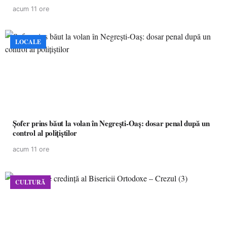
acum 11 ore
LOCALE
Șofer prins băut la volan în Negrești-Oaș: dosar penal după un
control al polițiștilor
acum 11 ore
CULTURĂ