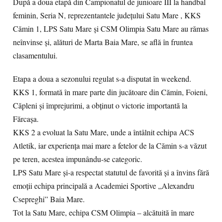
După a doua etapă din Campionatul de junioare III la handbal
feminin, Seria N, reprezentantele județului Satu Mare , KKS
Cămin 1, LPS Satu Mare și CSM Olimpia Satu Mare au rămas
neînvinse și, alături de Marta Baia Mare, se află în fruntea
clasamentului.
Etapa a doua a sezonului regulat s-a disputat în weekend.
KKS 1, formată în mare parte din jucătoare din Cămin, Foieni,
Căpleni și împrejurimi, a obținut o victorie importantă la
Fărcașa.
KKS 2 a evoluat la Satu Mare, unde a întâlnit echipa ACS
Atletik, iar experiența mai mare a fetelor de la Cămin s-a văzut
pe teren, acestea impunându-se categoric.
LPS Satu Mare și-a respectat statutul de favorită și a învins fără
emoții echipa principală a Academiei Sportive „Alexandru
Csepreghi” Baia Mare.
Tot la Satu Mare, echipa CSM Olimpia – alcătuită în mare