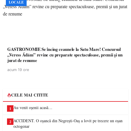
LOCALE
GASTRONOMIE Se încing ceaunele la Satu Mare! Concursul
„Veress Ádám” revine cu preparate spectaculoase, premii și un
jurat de renume
acum 19 ore
CELE MAI CITITE
Au venit oșenii acasă…
1
ACCIDENT. O oșancă din Negrești-Oaș a lovit pe trecere un oșan
2
octogenar