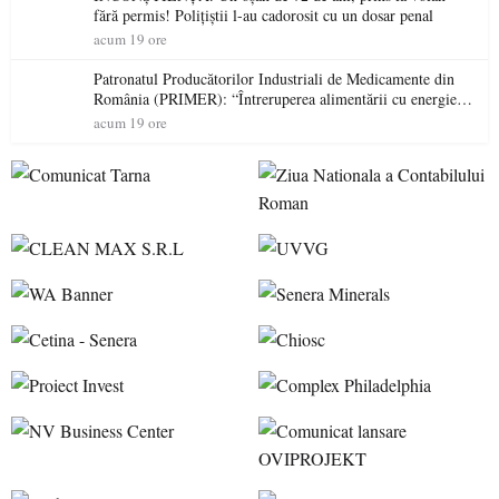
fără permis! Polițiștii l-au cadorosit cu un dosar penal
acum 19 ore
Patronatul Producătorilor Industriali de Medicamente din
România (PRIMER): “Întreruperea alimentării cu energie
electrică a fabricilor de medicamente va pune în pericol
acum 19 ore
accesul pacienților la medicamente esențiale