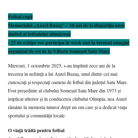
Fotbal-copii
Memorialul „Aurel Buzaș” – 10 ani de la dispariția unui
simbol al fotbalului sătmărean
- 25 de echipe vor participa în week end la turneul omagial
organizat de cei de la Viitoru Someșul Satu Mare
Miercuri, 1 octombrie 2025, s-au împlinit zece ani de la
trecerea în neființă a lui Aurel Buzaș, unul dintre cei mai
cunoscuți și respectați oameni de fotbal din județul Satu Mare.
Fost președinte al clubului Someșul Satu Mare din 1973 și
implicat ulterior și în conducerea clubului Olimpia, nea Aurel
rămâne în memoria tuturor drept un om care și-a dedicat viața
sportului și comunității locale.
O viață trăită pentru fotbal