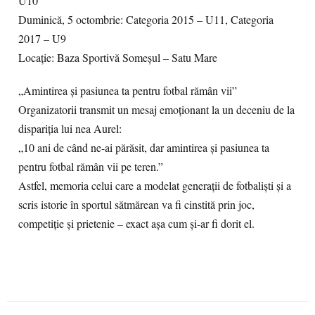
U10
Duminică, 5 octombrie: Categoria 2015 – U11, Categoria
2017 – U9
Locație: Baza Sportivă Someșul – Satu Mare
„Amintirea și pasiunea ta pentru fotbal rămân vii”
Organizatorii transmit un mesaj emoționant la un deceniu de la
dispariția lui nea Aurel:
„10 ani de când ne-ai părăsit, dar amintirea și pasiunea ta
pentru fotbal rămân vii pe teren.”
Astfel, memoria celui care a modelat generații de fotbaliști și a
scris istorie în sportul sătmărean va fi cinstită prin joc,
competiție și prietenie – exact așa cum și-ar fi dorit el.