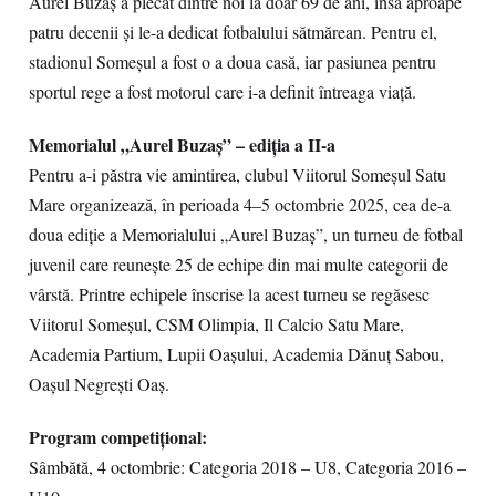
Aurel Buzaș a plecat dintre noi la doar 69 de ani, însă aproape
patru decenii și le-a dedicat fotbalului sătmărean. Pentru el,
stadionul Someșul a fost o a doua casă, iar pasiunea pentru
sportul rege a fost motorul care i-a definit întreaga viață.
Memorialul „Aurel Buzaș” – ediția a II-a
Pentru a-i păstra vie amintirea, clubul Viitorul Someșul Satu
Mare organizează, în perioada 4–5 octombrie 2025, cea de-a
doua ediție a Memorialului „Aurel Buzaș”, un turneu de fotbal
juvenil care reunește 25 de echipe din mai multe categorii de
vârstă. Printre echipele înscrise la acest turneu se regăsesc
Viitorul Someșul, CSM Olimpia, Il Calcio Satu Mare,
Academia Partium, Lupii Oașului, Academia Dănuț Sabou,
Oașul Negrești Oaș.
Program competițional:
Sâmbătă, 4 octombrie: Categoria 2018 – U8, Categoria 2016 –