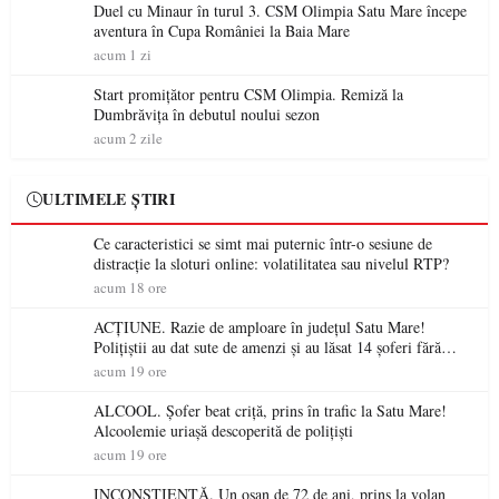
Duel cu Minaur în turul 3. CSM Olimpia Satu Mare începe
aventura în Cupa României la Baia Mare
acum 1 zi
Start promițător pentru CSM Olimpia. Remiză la
Dumbrăvița în debutul noului sezon
acum 2 zile
ULTIMELE ȘTIRI
Ce caracteristici se simt mai puternic într-o sesiune de
distracție la sloturi online: volatilitatea sau nivelul RTP?
acum 18 ore
ACȚIUNE. Razie de amploare în județul Satu Mare!
Polițiștii au dat sute de amenzi și au lăsat 14 șoferi fără
permis într-o singură zi
acum 19 ore
ALCOOL. Șofer beat criță, prins în trafic la Satu Mare!
Alcoolemie uriașă descoperită de polițiști
acum 19 ore
INCONȘTIENȚĂ. Un oșan de 72 de ani, prins la volan