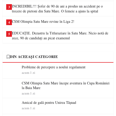
INCREDIBIL!!! Șofer de 90 de ani a produs un accident pe o
3
trecere de pietoni din Satu Mare. O femeie a ajuns la spital
CSM Olimpia Satu Mare revine în Liga 2!
4
EDUCAȚIE. Dezastru la Titluraziare în Satu Mare. Nicio notă de
5
zece, 90 de candidați au picat examenul
DIN ACEEAȘI CATEGORIE
Probleme de percepere a noului regulament
acum 1 zi
CSM Olimpia Satu Mare începe aventura în Cupa României
la Baia Mare
acum 1 zi
Amical de gală pentru Unirea Tășnad
acum 1 zi