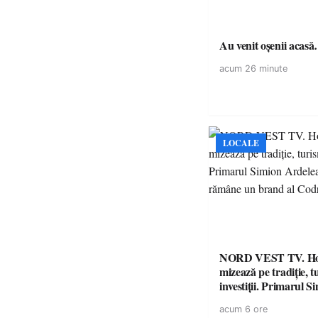
Au venit oșenii acas
acum 26 minute
LOCALE
NORD VEST TV. H
mizează pe tradiție, t
investiții. Primarul Simion
Ardelean: „Oțeloaia
acum 6 ore
brand al Codrului”