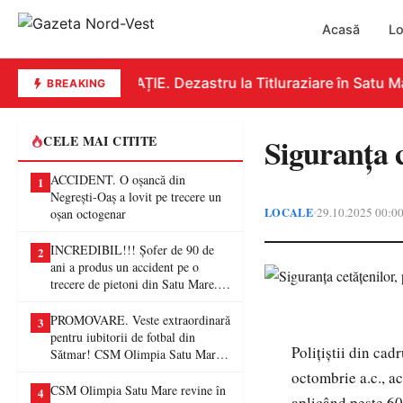
Acasă
Lo
EDUCAȚIE. Dezastru la Titluraziare în Satu Mar
BREAKING
Siguranța c
CELE MAI CITITE
ACCIDENT. O oșancă din
1
Negrești-Oaș a lovit pe trecere un
LOCALE
29.10.2025 00:0
•
oșan octogenar
INCREDIBIL!!! Șofer de 90 de
2
ani a produs un accident pe o
trecere de pietoni din Satu Mare. O
femeie a ajuns la spital
PROMOVARE. Veste extraordinară
3
pentru iubitorii de fotbal din
Polițiștii din cad
Sătmar! CSM Olimpia Satu Mare
va juca în Liga a II-a
octombrie a.c., ac
CSM Olimpia Satu Mare revine în
4
aplicând peste 60