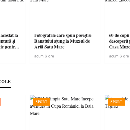
acostat la
Fotografiile care spun poveștile
60 de copii
entură și
Banatului ajung la Muzeul de
descoperit 
ție pentru
Artă Satu Mare
Casa Muze
vară
acum 6 ore
acum 6 ore
COLE
SPORT
SPORT