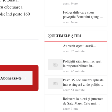
aventură și lecții despre
acum 6 ore
tru efectuarea
democrație pentru copiii din
tabăra de vară
Fotografiile care spun
 aplicând peste 160
poveștile Banatului ajung la
Muzeul de Artă Satu Mare
acum 6 ore
ULTIMELE ȘTIRI
Au venit oșenii acasă…
acum 26 minute
Polițiștii sătmăreni fac apel
la responsabilitate în
trafic…
acum 46 minute
Abonează-te
Peste 350 de amenzi aplicate
într-o singură zi de polițiștii
sătmăreni
acum 51 minute
Relaxare la o oră și jumătate
de Satu Mare. Cele mai
spectaculoase piscine
acum 1 ora