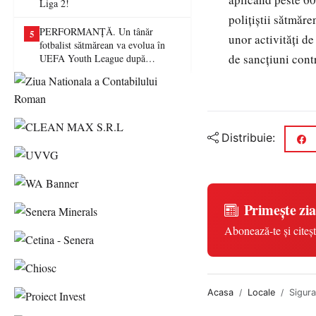
Liga 2!
polițiștii sătmăre
PERFORMANȚĂ. Un tânăr
5
unor activități de
fotbalist sătmărean va evolua în
de sancțiuni cont
UEFA Youth League după
transferul la Farul Constanța
Distribuie:
Primește zia
Abonează-te și citeșt
Acasa
Locale
Sigura