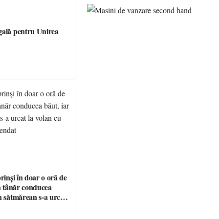
gală pentru Unirea
prinși în doar o oră de
Un tânăr conducea
n sătmărean s-a urcat
u permisul suspendat