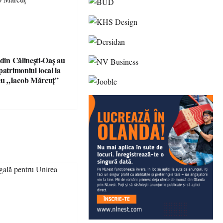
 din Călinești-Oaș au
patrimoniul local la
u „Iacob Mărcuț”