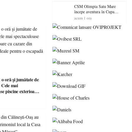
exterioare cu cazare din
Maramureș, ideale pentru o
CSM Olimpia Satu Mare
escapadă de vară
începe aventura în Cupa
României la Baia Mare
acum 1 ora
 o oră și jumătate de
 Cele mai
se piscine exterioare
n Maramureș, ideale
scapadă de vară