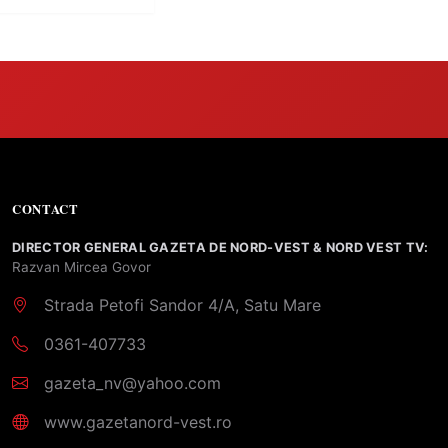
CONTACT
DIRECTOR GENERAL GAZETA DE NORD-VEST & NORD VEST TV:
Razvan Mircea Govor
Strada Petofi Sandor 4/A, Satu Mare
0361-407733
gazeta_nv@yahoo.com
www.gazetanord-vest.ro