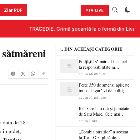
Ziar PDF
TV LIVE
TRAGEDIE. Crimă șocantă la o fermă din Livada!!
or sătmăreni
DIN ACEEAȘI CATEGORIE
Polițiștii sătmăreni fac apel
la responsabilitate în
trafic…
acum 46 minute
Peste 350 de amenzi aplicate
într-o singură zi de polițiștii
sătmăreni
acum 51 minute
Relaxare la o oră și jumătate
de Satu Mare. Cele mai
spectaculoase piscine
acum 1 ora
a data de 28
exterioare cu cazare din
 în județ,
Maramureș, ideale pentru o
„Corabia piraților” a acostat
escapadă de vară
la Turț. O zi plină de
. Totodată,