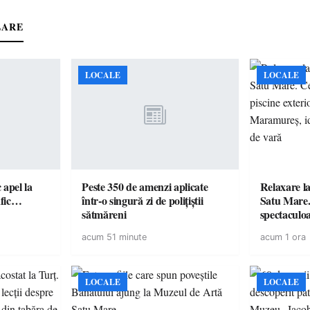
LARE
LOCALE
LOCALE
c apel la
Peste 350 de amenzi aplicate
Relaxare la
te în trafic…
într-o singură zi de polițiștii
Satu Mare.
sătmăreni
spectaculoa
cu cazare di
acum 51 minute
acum 1 ora
pentru o e
LOCALE
LOCALE