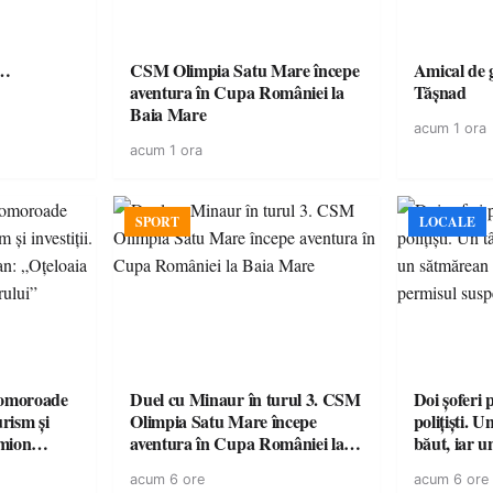
ă…
CSM Olimpia Satu Mare începe
Amical de 
aventura în Cupa României la
Tășnad
Baia Mare
acum 1 ora
acum 1 ora
SPORT
LOCALE
omoroade
Duel cu Minaur în turul 3. CSM
Doi șoferi 
urism și
Olimpia Satu Mare începe
polițiști. 
aventura în Cupa României la
băut, iar u
 rămâne un
Baia Mare
la volan c
acum 6 ore
acum 6 ore