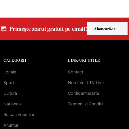
Primește ziarul gratuit pe email!
Abonează-te
CATEGORII
LINK-URI UTILE
Locale
Contact
Sport
Nord-Vest TV Live
Cultură
Confidentialitate
Naționale
Termeni si Conditii
Bursa zvonurilor
Anunțuri