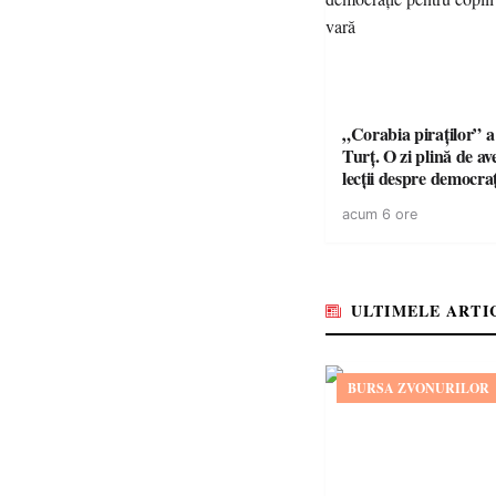
„Corabia piraților” a 
Turț. O zi plină de av
lecții despre democra
copiii din tabăra de 
acum 6 ore
ULTIMELE ARTI
BURSA ZVONURILOR