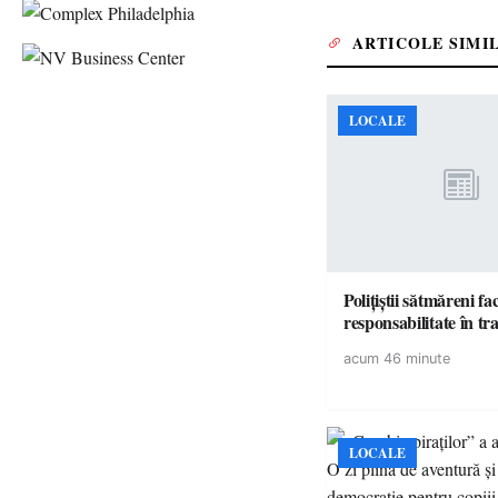
ARTICOLE SIMI
LOCALE
Polițiștii sătmăreni fa
responsabilita
acum 46 minute
LOCALE