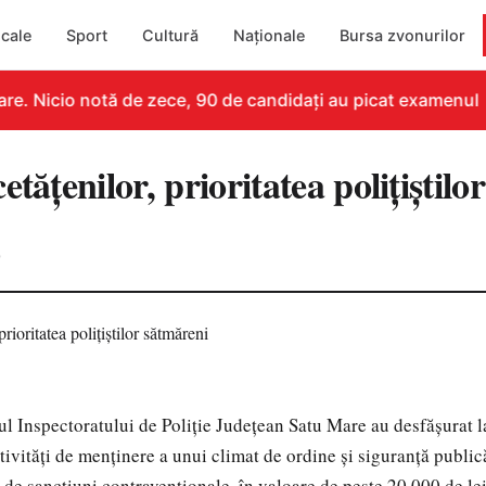
cale
Sport
Cultură
Naționale
Bursa zvonurilor
e. Nicio notă de zece, 90 de candidați au picat examenul
etățenilor, prioritatea polițiștil
0
rul Inspectoratului de Poliție Județean Satu Mare au desfășurat l
tivități de menținere a unui climat de ordine și siguranță publică
 de sancțiuni contravenționale, în valoare de peste 20.000 de lei