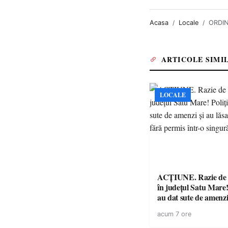
Acasa
Locale
ORDINE
ARTICOLE SIMI
LOCALE
ACȚIUNE. Razie de 
în județul Satu Mare! P
au dat sute de amenzi 
14 șoferi fără permis 
acum 7 ore
singură zi