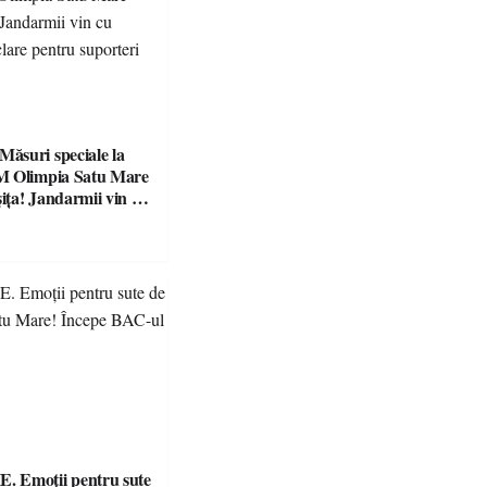
suri speciale la
M Olimpia Satu Mare
ța! Jandarmii vin cu
e clare pentru
 Emoții pentru sute