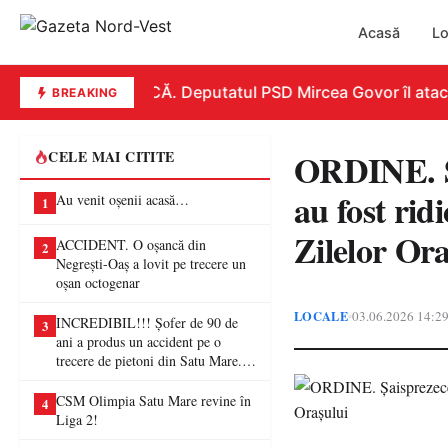
Acasă
Lo
REPLICĂ. Deputatul PSD Mircea Govor îl atacă dur
BREAKING
ORDINE. Șa
CELE MAI CITITE
au fost rid
Au venit oșenii acasă…
1
Zilelor Ora
ACCIDENT. O oșancă din
2
Negrești-Oaș a lovit pe trecere un
oșan octogenar
LOCALE
03.06.2026 14:2
•
INCREDIBIL!!! Șofer de 90 de
3
ani a produs un accident pe o
trecere de pietoni din Satu Mare. O
femeie a ajuns la spital
CSM Olimpia Satu Mare revine în
4
Liga 2!