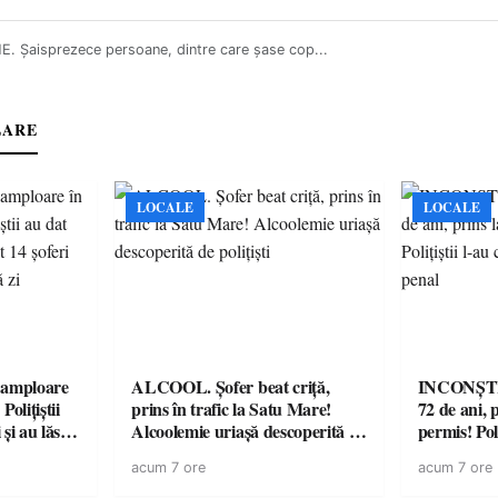
. Șaisprezece persoane, dintre care șase cop...
LARE
LOCALE
LOCALE
amploare
ALCOOL. Șofer beat criță,
INCONȘTI
olițiștii
prins în trafic la Satu Mare!
72 de ani, 
și au lăsat
Alcoolemie uriașă descoperită de
permis! Poli
într-o
polițiști
cu un dosa
acum 7 ore
acum 7 ore