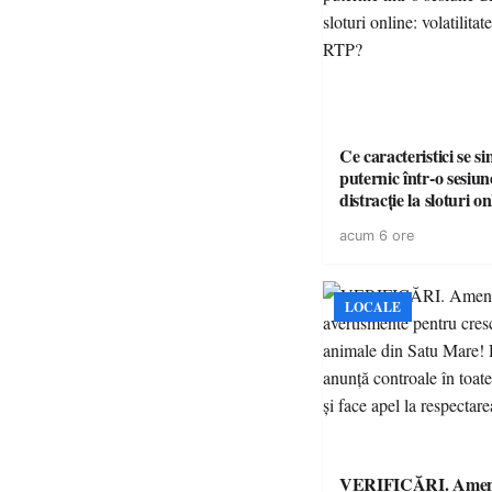
Ce caracteristici se s
puternic într-o sesiun
distracție la sloturi on
volatilitatea sau nive
acum 6 ore
LOCALE
VERIFICĂRI. Amenz