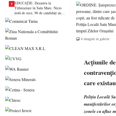
EDUCAȚIE. Dezastru la
5
Titluraziare în Satu Mare. Nicio
notă de zece, 90 de candidați au
picat examenul
4 imagini in galerie
Acțiunile de
contravențio
care existau
Poliția Locală Sa
manifestărilor or
zonele cu aflux 