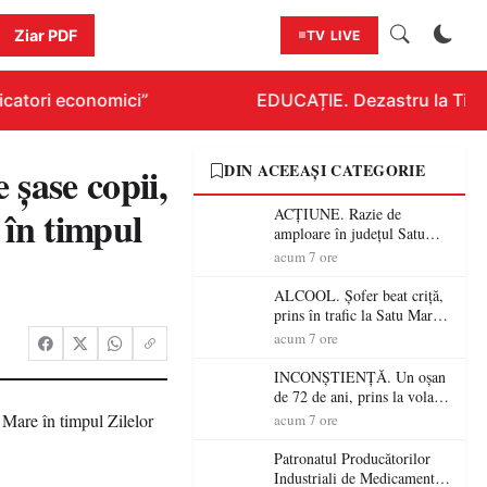
Ziar PDF
TV LIVE
atori economici”
EDUCAȚIE. Dezastru la Titlura
șase copii,
DIN ACEEAȘI CATEGORIE
 în timpul
ACȚIUNE. Razie de
amploare în județul Satu
Mare! Polițiștii au dat sute
acum 7 ore
de amenzi și au lăsat 14
șoferi fără permis într-o
ALCOOL. Șofer beat criță,
singură zi
prins în trafic la Satu Mare!
Alcoolemie uriașă
acum 7 ore
descoperită de polițiști
INCONȘTIENȚĂ. Un oșan
de 72 de ani, prins la volan
fără permis! Polițiștii l-au
acum 7 ore
cadorosit cu un dosar penal
Patronatul Producătorilor
Industriali de Medicamente