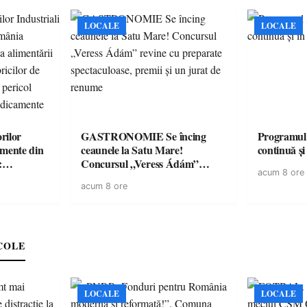
LOCALE
LOCALE
rilor
GASTRONOMIE Se încing
Programul
amente din
ceaunele la Satu Mare!
continuă și
:
Concursul „Veress Ádám”
acum 8 ore
ării cu
revine cu preparate
acum 8 ore
ricilor de
spectaculoase, premii și un jurat
în pericol
de renume
e
COLE
LOCALE
LOCALE