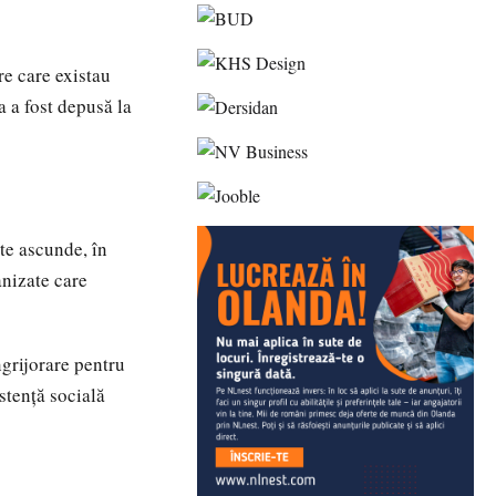
re care existau
a a fost depusă la
te ascunde, în
anizate care
ngrijorare pentru
istență socială