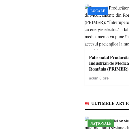
LOCALE
Patronatul Producăto
Industriali de Medic
România (PRIMER)
“Întreruperea aliment
acum 8 ore
energie electrică a fab
medicamente va pune 
accesul pacienților la
medicamente esențial
ULTIMELE ARTI
NAȚIONALE