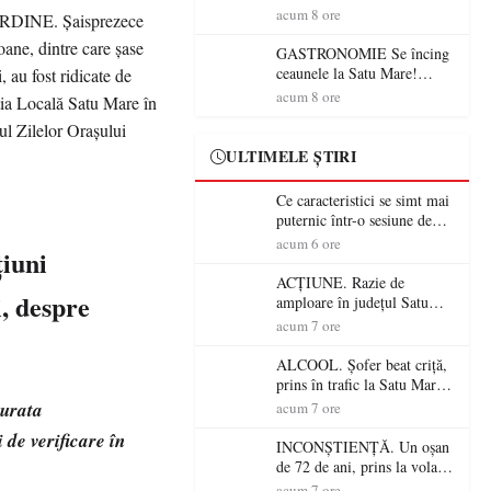
din România (PRIMER):
acum 8 ore
“Întreruperea alimentării cu
energie electrică a fabricilor
GASTRONOMIE Se încing
de medicamente va pune în
ceaunele la Satu Mare!
pericol accesul pacienților la
Concursul „Veress Ádám”
acum 8 ore
medicamente esențiale
revine cu preparate
spectaculoase, premii și un
jurat de renume
ULTIMELE ȘTIRI
Ce caracteristici se simt mai
puternic într-o sesiune de
distracție la sloturi online:
acum 6 ore
țiuni
volatilitatea sau nivelul
RTP?
ACȚIUNE. Razie de
i, despre
amploare în județul Satu
Mare! Polițiștii au dat sute
acum 7 ore
de amenzi și au lăsat 14
șoferi fără permis într-o
ALCOOL. Șofer beat criță,
singură zi
prins în trafic la Satu Mare!
Alcoolemie uriașă
durata
acum 7 ore
descoperită de polițiști
de verificare în
INCONȘTIENȚĂ. Un oșan
de 72 de ani, prins la volan
fără permis! Polițiștii l-au
acum 7 ore