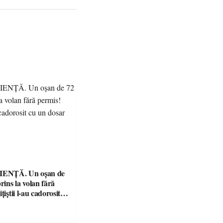
ENȚĂ. Un oșan de
prins la volan fără
țiștii l-au cadorosit
r penal