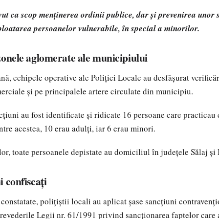
ut ca scop menținerea ordinii publice, dar și prevenirea unor s
loatarea persoanelor vulnerabile, în special a minorilor.
zonele aglomerate ale municipiului
ă, echipele operative ale Poliției Locale au desfășurat verificări
erciale și pe principalele artere circulate din municipiu.
țiuni au fost identificate și ridicate 16 persoane care practicau 
ntre acestea, 10 erau adulți, iar 6 erau minori.
ilor, toate persoanele depistate au domiciliul în județele Sălaj și
 confiscați
constatate, polițiștii locali au aplicat șase sancțiuni contravenți
revederile Legii nr. 61/1991 privind sancționarea faptelor care 