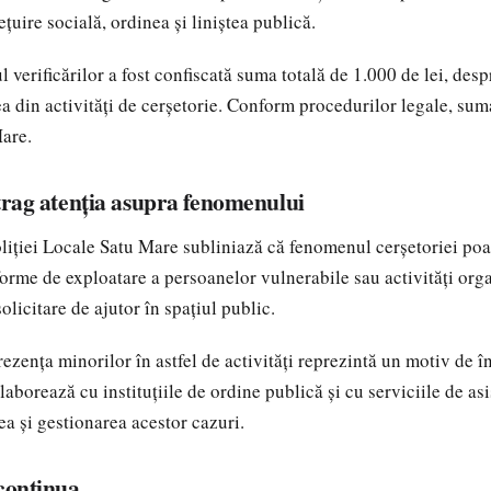
uire socială, ordinea și liniștea publică.
l verificărilor a fost confiscată suma totală de 1.000 de lei, desp
ea din activități de cerșetorie. Conform procedurilor legale, sum
are.
atrag atenția asupra fenomenului
liției Locale Satu Mare subliniază că fenomenul cerșetoriei poa
 forme de exploatare a persoanelor vulnerabile sau activități org
licitare de ajutor în spațiul public.
ezența minorilor în astfel de activități reprezintă un motiv de î
olaborează cu instituțiile de ordine publică și cu serviciile de as
ea și gestionarea acestor cazuri.
 continua