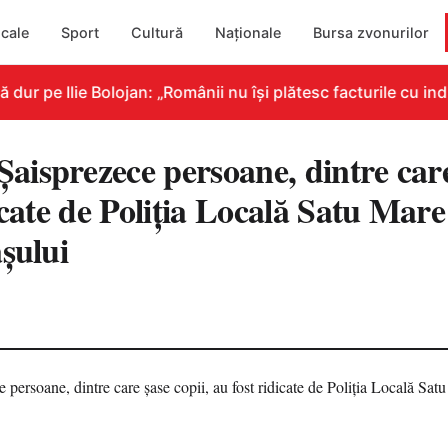
cale
Sport
Cultură
Naționale
Bursa zvonurilor
 pe Ilie Bolojan: „Românii nu își plătesc facturile cu indic
isprezece persoane, dintre care 
icate de Poliția Locală Satu Mare
șului
9