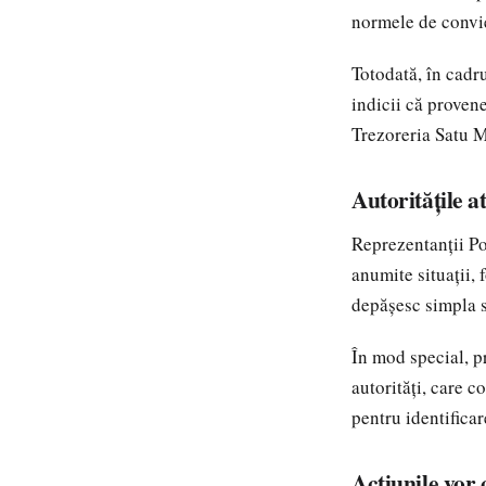
normele de convieț
Totodată, în cadru
indicii că proven
Trezoreria Satu M
Autoritățile 
Reprezentanții Po
anumite situații,
depășesc simpla so
În mod special, pr
autorități, care c
pentru identificar
Acțiunile vor