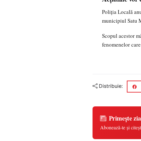
Poliția Locală anu
municipiul Satu M
Scopul acestor mă
fenomenelor care 
Distribuie:
Primește zia
Abonează-te și citeșt