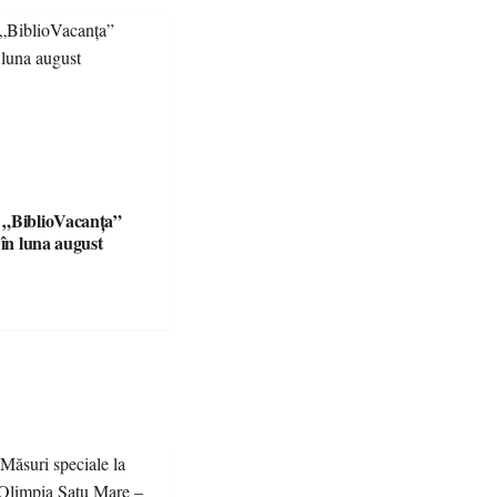
 „BiblioVacanța”
 în luna august