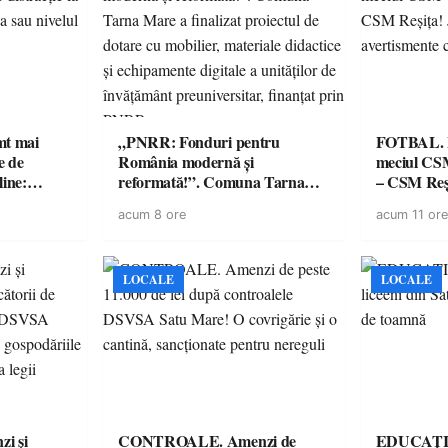
imt mai
„PNRR: Fonduri pentru
FOTBAL. Mă
e de
România modernă și
meciul CS
line:
reformată!”. Comuna Tarna
– CSM Reși
lul RTP?
Mare a finalizat proiectul de
avertisment
acum 8 ore
acum 11 ore
dotare cu mobilier, materiale
suporteri
didactice și echipamente digitale
a unităților de învățământ
preuniversitar, finanțat prin
LOCALE
LOCALE
PNRR
i și
CONTROALE. Amenzi de
EDUCAȚIE.