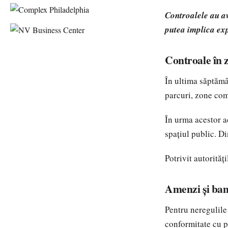
Controalele au av
putea implica exp
Controale în 
În ultima săptămân
parcuri, zone com
În urma acestor ac
spațiul public. Di
Potrivit autorităț
Amenzi și bani
Pentru neregulile 
conformitate cu p