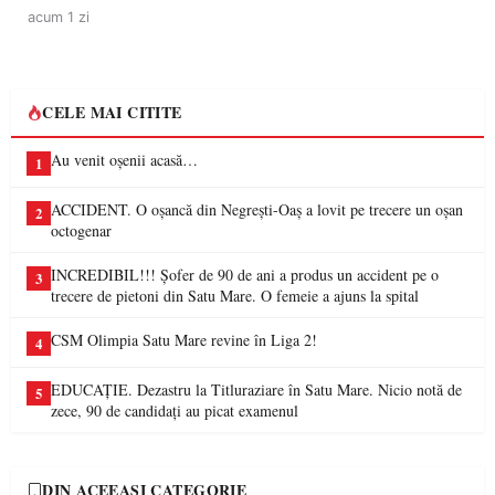
acum 1 zi
CELE MAI CITITE
Au venit oșenii acasă…
1
ACCIDENT. O oșancă din Negrești-Oaș a lovit pe trecere un oșan
2
octogenar
INCREDIBIL!!! Șofer de 90 de ani a produs un accident pe o
3
trecere de pietoni din Satu Mare. O femeie a ajuns la spital
CSM Olimpia Satu Mare revine în Liga 2!
4
EDUCAȚIE. Dezastru la Titluraziare în Satu Mare. Nicio notă de
5
zece, 90 de candidați au picat examenul
DIN ACEEAȘI CATEGORIE