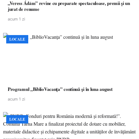
„Veress Ádám” revine cu preparate spectaculoase, premii și un
jurat de renume
acum 1 zi
LOCALE
Programul „BiblioVacanța” continuă și în luna august
acum 1 zi
LOCALE