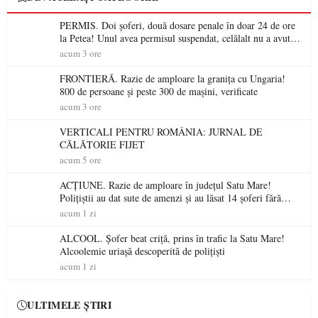
PERMIS. Doi șoferi, două dosare penale în doar 24 de ore
la Petea! Unul avea permisul suspendat, celălalt nu a avut
niciodată permis
acum 3 ore
FRONTIERĂ. Razie de amploare la granița cu Ungaria!
800 de persoane și peste 300 de mașini, verificate
acum 3 ore
VERTICALI PENTRU ROMÂNIA: JURNAL DE
CĂLĂTORIE FIJET
acum 5 ore
ACȚIUNE. Razie de amploare în județul Satu Mare!
Polițiștii au dat sute de amenzi și au lăsat 14 șoferi fără
permis într-o singură zi
acum 1 zi
ALCOOL. Șofer beat criță, prins în trafic la Satu Mare!
Alcoolemie uriașă descoperită de polițiști
acum 1 zi
ULTIMELE ȘTIRI