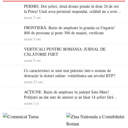
PERMIS. Doi șoferi, două dosare penale în doar 24 de ore
la Petea! Unul avea permisul suspendat, celălalt nu a avut
niciodată permis
acum 3 ore
FRONTIERĂ. Razie de amploare la granița cu Ungaria!
800 de persoane și peste 300 de mașini, verificate
acum 3 ore
VERTICALI PENTRU ROMÂNIA: JURNAL DE
CĂLĂTORIE FIJET
acum 5 ore
Ce caracteristici se simt mai puternic într-o sesiune de
distracție la sloturi online: volatilitatea sau nivelul RTP?
acum 23 ore
ACȚIUNE. Razie de amploare în județul Satu Mare!
Polițiștii au dat sute de amenzi și au lăsat 14 șoferi fără
permis într-o singură zi
acum 1 zi