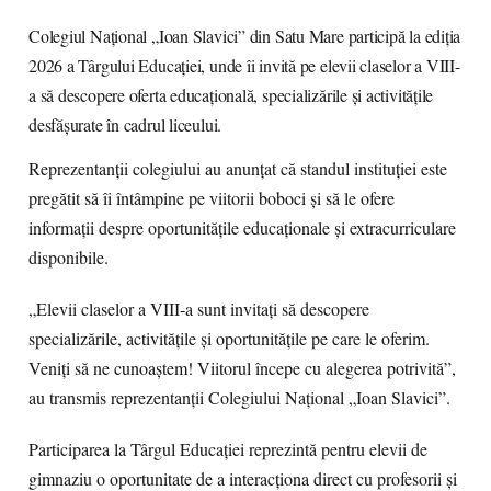
Colegiul Național „Ioan Slavici” din Satu Mare participă la ediția
2026 a Târgului Educației, unde îi invită pe elevii claselor a VIII-
a să descopere oferta educațională, specializările și activitățile
desfășurate în cadrul liceului.
Reprezentanții colegiului au anunțat că standul instituției este
pregătit să îi întâmpine pe viitorii boboci și să le ofere
informații despre oportunitățile educaționale și extracurriculare
disponibile.
„Elevii claselor a VIII-a sunt invitați să descopere
specializările, activitățile și oportunitățile pe care le oferim.
Veniți să ne cunoaștem! Viitorul începe cu alegerea potrivită”,
au transmis reprezentanții Colegiului Național „Ioan Slavici”.
Participarea la Târgul Educației reprezintă pentru elevii de
gimnaziu o oportunitate de a interacționa direct cu profesorii și