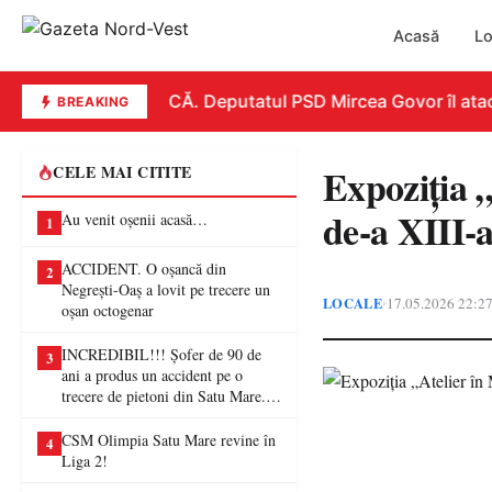
Acasă
Lo
REPLICĂ. Deputatul PSD Mircea Govor îl atacă d
BREAKING
Expoziția „
CELE MAI CITITE
de-a XIII-a
Au venit oșenii acasă…
1
ACCIDENT. O oșancă din
2
Negrești-Oaș a lovit pe trecere un
LOCALE
17.05.2026 22:2
•
oșan octogenar
INCREDIBIL!!! Șofer de 90 de
3
ani a produs un accident pe o
trecere de pietoni din Satu Mare. O
femeie a ajuns la spital
CSM Olimpia Satu Mare revine în
4
Liga 2!