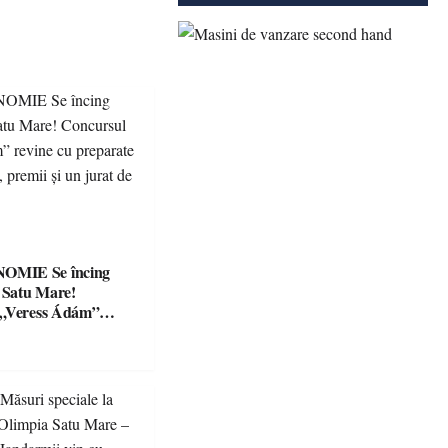
Se încing
a Satu Mare!
 „Veress Ádám”
preparate
se, premii și un jurat