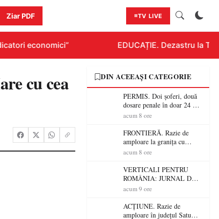
Ziar PDF
TV LIVE
icatori economici”
EDUCAȚIE. Dezastru la Titlur
are cu cea
DIN ACEEAȘI CATEGORIE
PERMIS. Doi șoferi, două
dosare penale în doar 24 de
ore la Petea! Unul avea
acum 8 ore
permisul suspendat, celălalt
nu a avut niciodată permis
FRONTIERĂ. Razie de
amploare la granița cu
Ungaria! 800 de persoane și
acum 8 ore
peste 300 de mașini,
verificate
VERTICALI PENTRU
ROMÂNIA: JURNAL DE
CĂLĂTORIE FIJET
acum 9 ore
ACȚIUNE. Razie de
amploare în județul Satu