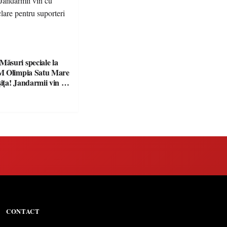
suri speciale la
M Olimpia Satu Mare
ța! Jandarmii vin cu
e clare pentru
CONTACT