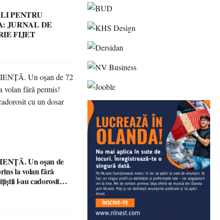
LI PENTRU
: JURNAL DE
IE FIJET
ENȚĂ. Un oșan de
prins la volan fără
țiștii l-au cadorosit
r penal