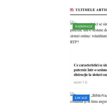
ULTIMELE ARTI
NAȚIONALE
Ce caracteristici se s
puternic într-o sesiun
distracție la sloturi on
volatilitatea sau nive
acum 1 zi
LOCALE