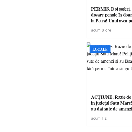
PERMIS. Doi șoferi,
dosare penale în doar
la Petea! Unul avea p
suspendat, celălalt nu
acum 8 ore
niciodată permis
LOCALE
ACȚIUNE. Razie de 
în județul Satu Mare! P
au dat sute de amenzi 
14 șoferi fără permis 
acum 1 zi
singură zi