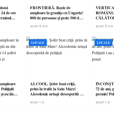
 două
FRONTIERĂ. Razie de
VERTICA
 24 de ore
amploare la granița cu Ungaria!
ROMÂNIA
ermisul
800 de persoane și peste 300 de
CĂLĂTOR
 a avut
mașini, verificate
acum 8 ore
acum 9 ore
LOCALE
LOCALE
amploare
ALCOOL. Șofer beat criță,
INCONȘTI
olițiștii
prins în trafic la Satu Mare!
72 de ani, 
și au lăsat
Alcoolemie uriașă descoperită de
permis! Poli
într-o
polițiști
cu un dosa
acum 1 zi
acum 1 zi