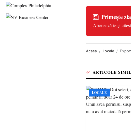
Primește zia
Abonează-te și citeșt
Acasa
Locale
Expozi
ARTICOLE SIMI
LOCALE