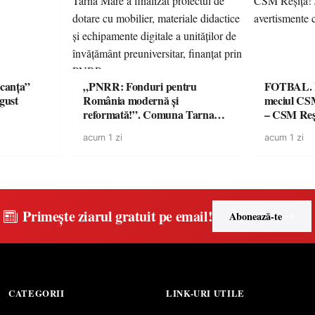
canța”
„PNRR: Fonduri pentru
FOTBAL. Mă
ugust
România modernă și
meciul CS
reformată!”. Comuna Tarna
– CSM Reși
Mare a finalizat proiectul de
avertisment
acum 1 zi
acum 1 zi
dotare cu mobilier, materiale
suporteri
didactice și echipamente digitale
a unităților de învățământ
preuniversitar, finanțat prin
PNRR
Primește ziarul gratuit pe email!
Abonează-te
CATEGORII
LINK-URI UTILE