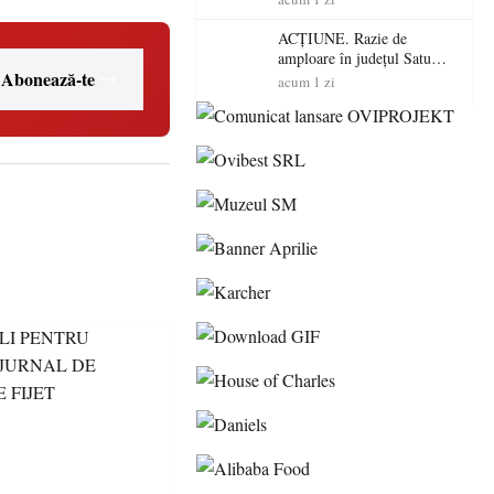
volatilitatea sau nivelul
RTP?
ACȚIUNE. Razie de
amploare în județul Satu
Abonează-te
Mare! Polițiștii au dat sute
acum 1 zi
de amenzi și au lăsat 14
șoferi fără permis într-o
singură zi