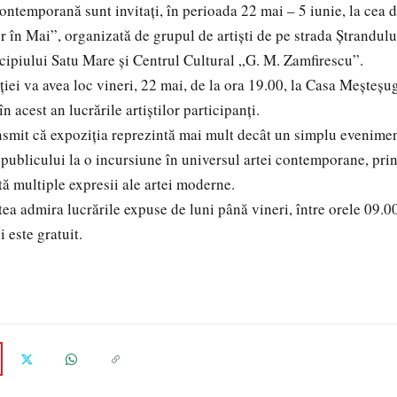
contemporană sunt invitați, în perioada 22 mai – 5 iunie, la cea d
r în Mai”, organizată de grupul de artiști de pe strada Ștrandului
ipiului Satu Mare și Centrul Cultural „G. M. Zamfirescu”.
iei va avea loc vineri, 22 mai, de la ora 19.00, la Casa Meșteșug
n acest an lucrările artiștilor participanți.
nsmit că expoziția reprezintă mai mult decât un simplu eveniment 
ă publicului la o incursiune în universul artei contemporane, prin
tă multiple expresii ale artei moderne.
tea admira lucrările expuse de luni până vineri, între orele 09.00
 este gratuit.