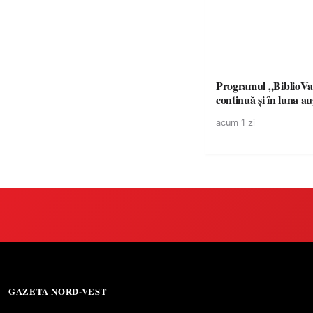
Programul „BiblioVa
continuă și în luna a
acum 1 zi
GAZETA NORD-VEST