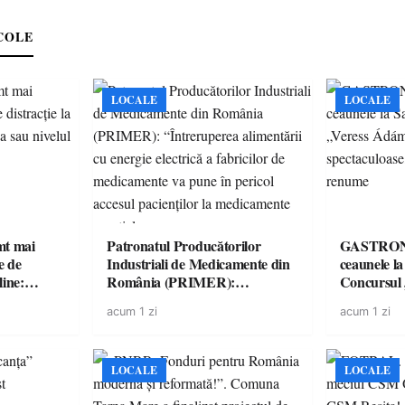
COLE
LOCALE
LOCALE
imt mai
Patronatul Producătorilor
GASTRONOMIE 
e de
Industriali de Medicamente din
ceaunele l
line:
România (PRIMER):
Concursul
lul RTP?
“Întreruperea alimentării cu
revine cu 
acum 1 zi
acum 1 zi
energie electrică a fabricilor de
spectaculoa
medicamente va pune în pericol
de renume
accesul pacienților la
medicamente esențiale
LOCALE
LOCALE