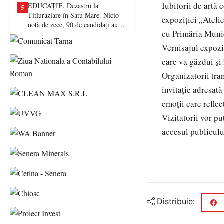
Iubitorii de artă 
EDUCAȚIE. Dezastru la
5
Titluraziare în Satu Mare. Nicio
expoziției „Atelie
notă de zece, 90 de candidați au
cu Primăria Munic
picat examenul
Vernisajul expoziț
care va găzdui și î
Organizatorii tra
invitație adresat
emoții care reflec
Vizitatorii vor pu
accesul publicului
Distribuie: