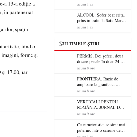
e-a 13-a ediție a
Mare! Polițiștii au dat sute
acum 1 zi
de amenzi și au lăsat 14
, în parteneriat
șoferi fără permis într-o
ALCOOL. Șofer beat criță,
singură zi
prins în trafic la Satu Mare!
Alcoolemie uriașă
acum 1 zi
arilor, spațiu
descoperită de polițiști
ULTIMELE ȘTIRI
artistic, fiind o
 imagini, forme și
PERMIS. Doi șoferi, două
dosare penale în doar 24 de
ore la Petea! Unul avea
acum 8 ore
 și 17.00, iar
permisul suspendat, celălalt
nu a avut niciodată permis
FRONTIERĂ. Razie de
amploare la granița cu
Ungaria! 800 de persoane și
acum 8 ore
peste 300 de mașini,
verificate
VERTICALI PENTRU
ROMÂNIA: JURNAL DE
CĂLĂTORIE FIJET
acum 9 ore
Ce caracteristici se simt mai
puternic într-o sesiune de
distracție la sloturi online:
acum 1 zi