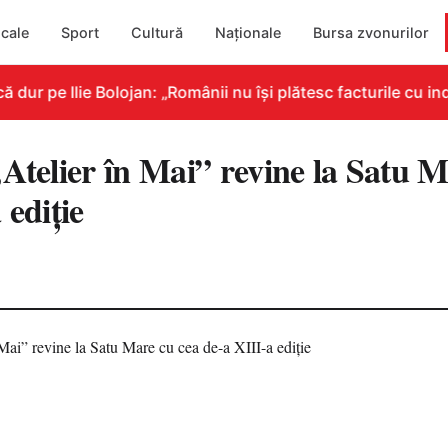
cale
Sport
Cultură
Naționale
Bursa zvonurilor
ur pe Ilie Bolojan: „Românii nu își plătesc facturile cu ind
Atelier în Mai” revine la Satu M
 ediție
7