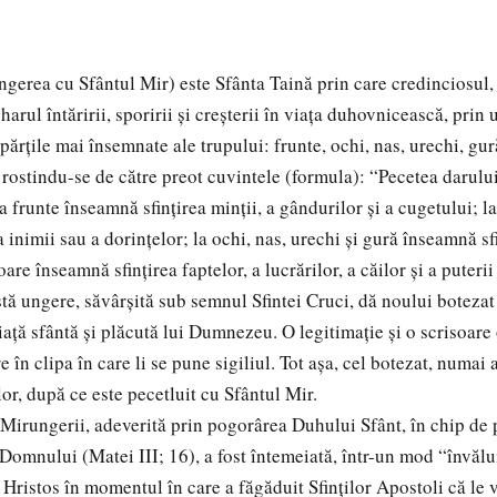
rea cu Sfântul Mir) este Sfânta Taină prin care credinciosul,
harul întăririi, sporirii şi creşterii în viaţa duhovnicească, prin 
părţile mai însemnate ale trupului: frunte, ochi, nas, urechi, gură
, rostindu-se de către preot cuvintele (formula): “Pecetea darulu
frunte înseamnă sfinţirea minţii, a gândurilor şi a cugetului; la
 inimii sau a dorinţelor; la ochi, nas, urechi şi gură înseamnă sf
oare înseamnă sfinţirea faptelor, a lucrărilor, a căilor şi a puterii 
stă ungere, săvârşită sub semnul Sfintei Cruci, dă noului botezat
aţă sfântă şi plăcută lui Dumnezeu. O legitimaţie şi o scrisoare 
în clipa în care li se pune sigiliul. Tot aşa, cel botezat, numai
lor, după ce este pecetluit cu Sfântul Mir.
irungerii, adeverită prin pogorârea Duhului Sfânt, în chip de 
 Domnului (Matei III; 16), a fost întemeiată, într-un mod “învălu
Hristos în momentul în care a făgăduit Sfinţilor Apostoli că le v