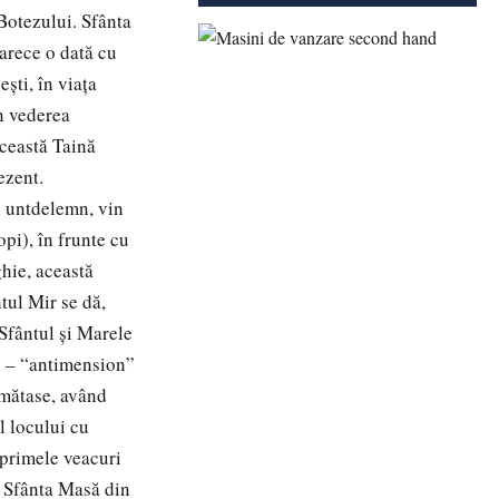
 Botezului. Sfânta
arece o dată cu
şti, în viaţa
în vederea
această Taină
ezent.
n untdelemn, vin
pi), în frunte cu
ghie, această
tul Mir se dă,
 Sfântul şi Marele
ul – “antimension”
 mătase, având
l locului cu
 primele veacuri
e Sfânta Masă din