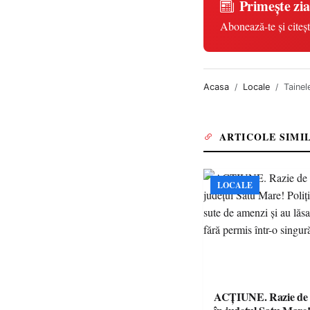
Primește zia
Abonează-te și citeșt
Acasa
Locale
Tainel
ARTICOLE SIMI
LOCALE
ACȚIUNE. Razie de 