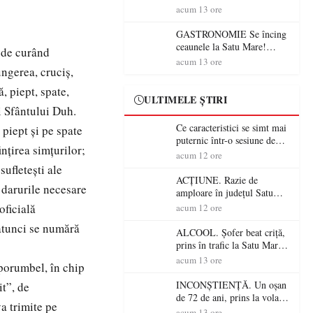
din România (PRIMER):
acum 13 ore
“Întreruperea alimentării cu
energie electrică a fabricilor
GASTRONOMIE Se încing
de medicamente va pune în
ceaunele la Satu Mare!
 de curând
pericol accesul pacienților la
Concursul „Veress Ádám”
acum 13 ore
medicamente esențiale
ungerea, cruciş,
revine cu preparate
spectaculoase, premii și un
, piept, spate,
jurat de renume
ULTIMELE ȘTIRI
i Sfântului Duh.
Ce caracteristici se simt mai
 piept şi pe spate
puternic într-o sesiune de
inţirea simţurilor;
distracție la sloturi online:
acum 12 ore
volatilitatea sau nivelul
sufleteşti ale
RTP?
ACȚIUNE. Razie de
 darurile necesare
amploare în județul Satu
Mare! Polițiștii au dat sute
oficială
acum 12 ore
de amenzi și au lăsat 14
 atunci se numără
șoferi fără permis într-o
ALCOOL. Șofer beat criță,
singură zi
prins în trafic la Satu Mare!
Alcoolemie uriașă
acum 13 ore
porumbel, în chip
descoperită de polițiști
INCONȘTIENȚĂ. Un oșan
it”, de
de 72 de ani, prins la volan
a trimite pe
fără permis! Polițiștii l-au
acum 13 ore