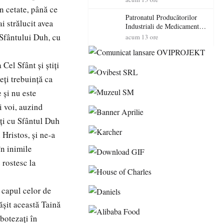
cadorosit cu un dosar penal
în cetate, până ce
Patronatul Producătorilor
i strălucit avea
Industriali de Medicamente
din România (PRIMER):
 Sfântului Duh, cu
acum 13 ore
“Întreruperea alimentării cu
energie electrică a fabricilor
de medicamente va pune în
Cel Sfânt şi ştiţi
pericol accesul pacienților la
eţi trebuinţă ca
medicamente esențiale
 şi nu este
i voi, auzind
iţi cu Sfântul Duh
 Hristos, şi ne-a
în inimile
 rostesc la
 capul celor de
ăşit această Taină
botezaţi în