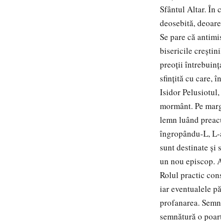
Sfântul Altar. În 
deosebită, deoarec
Se pare că antimi
bisericile creştin
preoţii întrebuinţ
sfinţită cu care, 
Isidor Pelusiotul,
mormânt. Pe margi
lemn luând preacu
îngropându-L, L-a
sunt destinate şi
un nou episcop. An
Rolul practic cons
iar eventualele pă
profanarea. Semni
semnătură o poartă