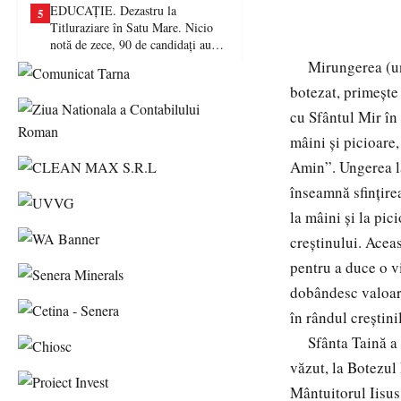
EDUCAȚIE. Dezastru la
5
Titluraziare în Satu Mare. Nicio
notă de zece, 90 de candidați au
picat examenul
Mirungerea (unge
botezat, primeşte 
cu Sfântul Mir în 
mâini şi picioare
Amin”. Ungerea la 
înseamnă sfinţirea
la mâini şi la pici
creştinului. Acea
pentru a duce o vi
dobândesc valoare 
în rândul creştini
Sfânta Taină a M
văzut, la Botezul
Mântuitorul Iisus 