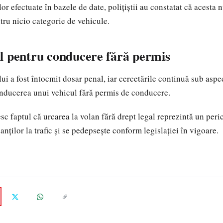
lor efectuate în bazele de date, polițiștii au constatat că acesta
ru nicio categorie de vehicule.
l pentru conducere fără permis
i a fost întocmit dosar penal, iar cercetările continuă sub aspec
onducerea unui vehicul fără permis de conducere.
esc faptul că urcarea la volan fără drept legal reprezintă un per
anților la trafic și se pedepsește conform legislației în vigoare.