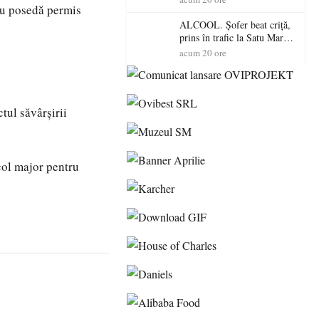
 nu posedă permis
de amenzi și au lăsat 14
șoferi fără permis într-o
ALCOOL. Șofer beat criță,
singură zi
prins în trafic la Satu Mare!
Alcoolemie uriașă
acum 20 ore
descoperită de polițiști
tul săvârșirii
icol major pentru