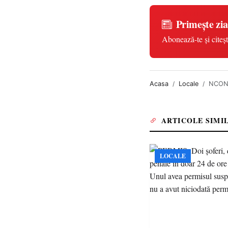
Primește zia
Abonează-te și citeșt
Acasa
Locale
NCONȘT
ARTICOLE SIMI
LOCALE