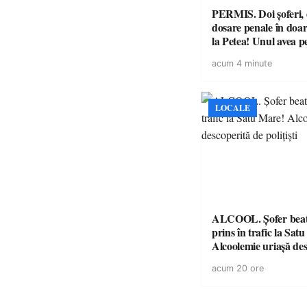
PERMIS. Doi șoferi,
dosare penale în doar
la Petea! Unul avea p
suspendat, celălalt nu
acum 4 minute
niciodată permis
LOCALE
ALCOOL. Șofer beat 
prins în trafic la Sat
Alcoolemie uriașă des
polițiști
acum 20 ore