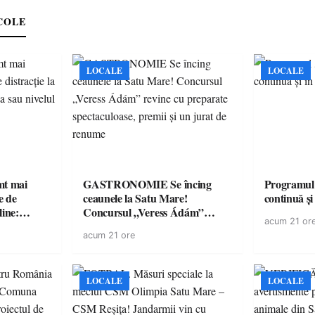
medicament
COLE
LOCALE
LOCALE
imt mai
GASTRONOMIE Se încing
Programul
e de
ceaunele la Satu Mare!
continuă și
line:
Concursul „Veress Ádám”
acum 21 or
lul RTP?
revine cu preparate
acum 21 ore
spectaculoase, premii și un jurat
de renume
LOCALE
LOCALE