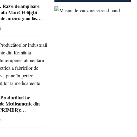
Razie de amploare
atu Mare! Polițiștii
 de amenzi și au lăsat
ără permis într-o
e
 Producătorilor
i de Medicamente din
(PRIMER):
ea alimentării cu
e
trică a fabricilor de
e va pune în pericol
ienților la