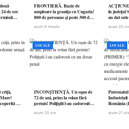
 două
FRONTIERĂ. Razie de
ACȚIUNE. 
 24 de ore
amploare la granița cu Ungaria!
în județul S
ermisul
800 de persoane și peste 300 de
au dat sute
 a avut
mașini, verificate
14 șoferi f
acum 8 minute
acum 20 or
singură zi
LOCALE
LOCALE
criță,
INCONȘTIENȚĂ. Un oșan de
Patronatul
u Mare!
72 de ani, prins la volan fără
Industrial
coperită de
permis! Polițiștii l-au cadorosit
România 
cu un dosar penal
“Întreruper
acum 20 ore
acum 21 or
energie elec
medicament
accesul pac