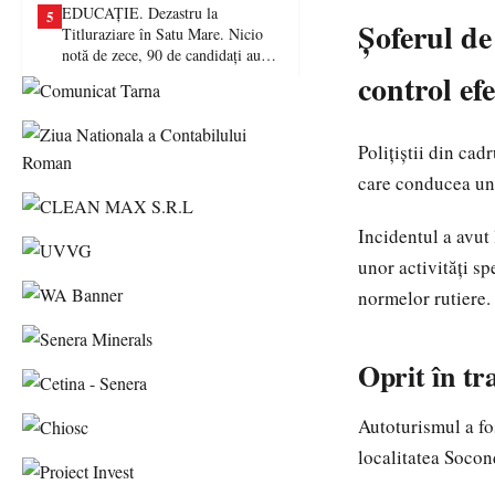
EDUCAȚIE. Dezastru la
5
Șoferul de
Titluraziare în Satu Mare. Nicio
notă de zece, 90 de candidați au
picat examenul
control efe
Polițiștii din cad
care conducea un 
Incidentul a avut
unor activități s
normelor rutiere.
Oprit în tra
Autoturismul a fos
localitatea
Socon