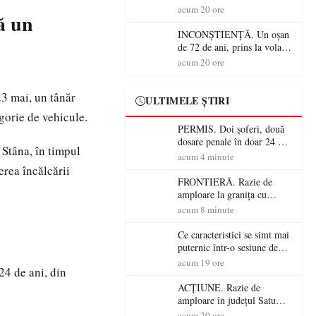
Alcoolemie uriașă
acum 20 ore
ă un
descoperită de polițiști
INCONȘTIENȚĂ. Un oșan
de 72 de ani, prins la volan
fără permis! Polițiștii l-au
acum 20 ore
cadorosit cu un dosar penal
23 mai, un tânăr
ULTIMELE ȘTIRI
gorie de vehicule.
PERMIS. Doi șoferi, două
dosare penale în doar 24 de
a
Stâna
, în timpul
ore la Petea! Unul avea
acum 4 minute
permisul suspendat, celălalt
erea încălcării
nu a avut niciodată permis
FRONTIERĂ. Razie de
amploare la granița cu
Ungaria! 800 de persoane și
acum 8 minute
peste 300 de mașini,
verificate
Ce caracteristici se simt mai
puternic într-o sesiune de
distracție la sloturi online:
acum 19 ore
24 de ani, din
volatilitatea sau nivelul
RTP?
ACȚIUNE. Razie de
amploare în județul Satu
Mare! Polițiștii au dat sute
acum 20 ore