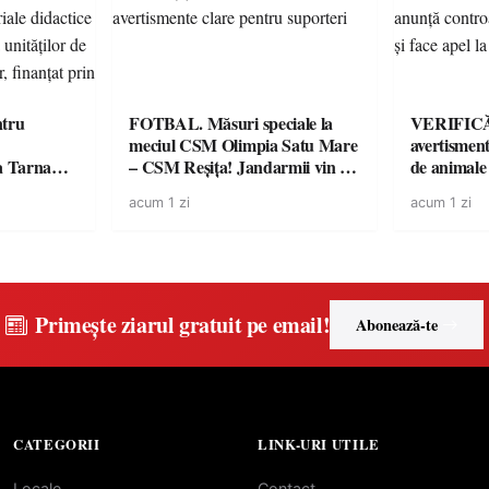
tru
FOTBAL. Măsuri speciale la
VERIFICĂR
meciul CSM Olimpia Satu Mare
avertisment
a Tarna
– CSM Reșița! Jandarmii vin cu
de animale
ctul de
avertismente clare pentru
DSVSA anu
acum 1 zi
acum 1 zi
ateriale
suporteri
toate gospod
te digitale
respectarea
ământ
at prin
Primește ziarul gratuit pe email!
Abonează-te
CATEGORII
LINK-URI UTILE
Locale
Contact