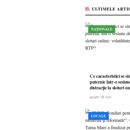
ULTIMELE ARTI
NAȚIONALE
Ce caracteristici se s
puternic într-o sesiun
distracție la sloturi on
volatilitatea sau nive
acum 19 ore
LOCALE