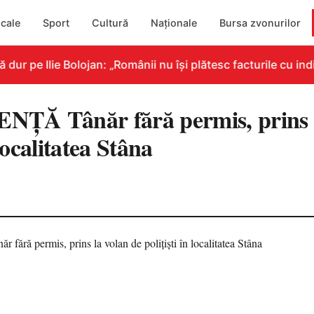
cale
Sport
Cultură
Naționale
Bursa zvonurilor
r pe Ilie Bolojan: „Românii nu își plătesc facturile cu indi
ȚĂ Tânăr fără permis, prins l
 localitatea Stâna
2