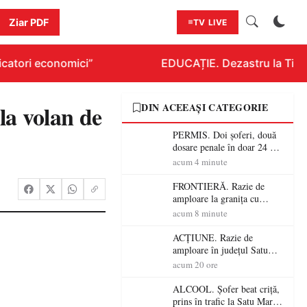
Ziar PDF
TV LIVE
catori economici”
EDUCAȚIE. Dezastru la Titlura
a volan de
DIN ACEEAȘI CATEGORIE
PERMIS. Doi șoferi, două
dosare penale în doar 24 de
ore la Petea! Unul avea
acum 4 minute
permisul suspendat, celălalt
nu a avut niciodată permis
FRONTIERĂ. Razie de
amploare la granița cu
Ungaria! 800 de persoane și
acum 8 minute
peste 300 de mașini,
verificate
ACȚIUNE. Razie de
amploare în județul Satu
Mare! Polițiștii au dat sute
acum 20 ore
de amenzi și au lăsat 14
șoferi fără permis într-o
ALCOOL. Șofer beat criță,
singură zi
prins în trafic la Satu Mare!