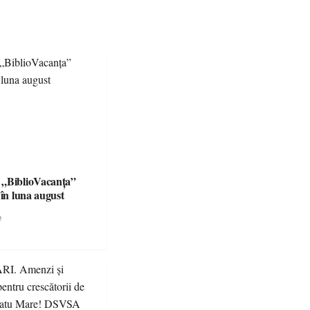
e esențiale
 „BiblioVacanța”
 în luna august
e