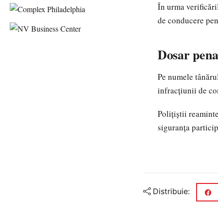
În urma verificări
de conducere pent
Dosar pena
Pe numele tânărulu
infracțiunii de c
Polițiștii reamint
siguranța particip
Distribuie: