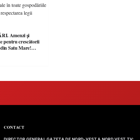
I. Amenzi și
e pentru crescătorii
 din Satu Mare!
nță controale în
ăriile și face apel la
 legii
CONTACT
DIRECTOR GENERAL GAZETA DE NORD-VEST & NORD VEST TV: