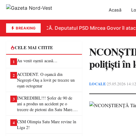
Acasă
Lo
REPLICĂ. Deputatul PSD Mircea Govor îl atacă du
BREAKING
NCONȘTIEN
CELE MAI CITITE
polițiști în
Au venit oșenii acasă…
1
ACCIDENT. O oșancă din
2
Negrești-Oaș a lovit pe trecere un
LOCALE
25.05.2026 14:1
•
oșan octogenar
INCREDIBIL!!! Șofer de 90 de
3
ani a produs un accident pe o
trecere de pietoni din Satu Mare. O
femeie a ajuns la spital
CSM Olimpia Satu Mare revine în
4
Liga 2!