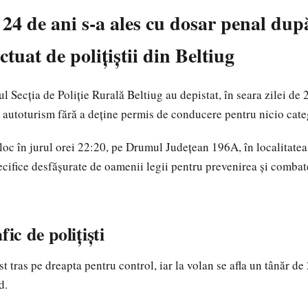
 24 de ani s-a ales cu dosar penal dup
ctuat de polițiștii din Beltiug
rul
Secția de Poliție Rurală Beltiug
au depistat, în seara zilei de 
autoturism fără a deține permis de conducere pentru nicio cate
 loc în jurul orei 22:20, pe Drumul Județean 196A, în localitate
pecifice desfășurate de oamenii legii pentru prevenirea și combat
fic de polițiști
t tras pe dreapta pentru control, iar la volan se afla un tânăr de 
d
.