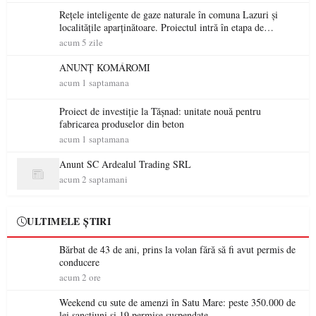
Rețele inteligente de gaze naturale în comuna Lazuri și
localitățile aparținătoare. Proiectul intră în etapa de
consultare publică
acum 5 zile
ANUNȚ KOMÁROMI
acum 1 saptamana
Proiect de investiție la Tășnad: unitate nouă pentru
fabricarea produselor din beton
acum 1 saptamana
Anunt SC Ardealul Trading SRL
acum 2 saptamani
ULTIMELE ȘTIRI
Bărbat de 43 de ani, prins la volan fără să fi avut permis de
conducere
acum 2 ore
Weekend cu sute de amenzi în Satu Mare: peste 350.000 de
lei sancțiuni și 19 permise suspendate