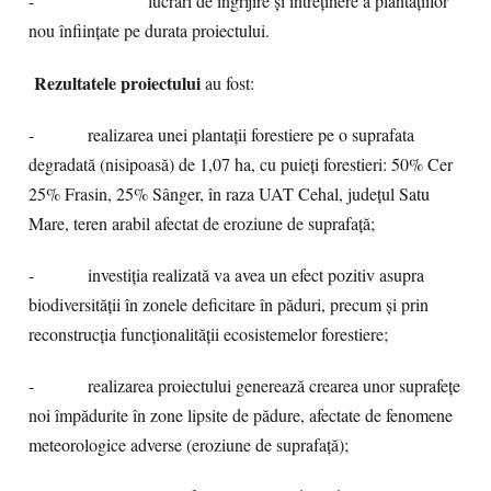
-
lucrări de îngrijire și întreținere a plantațiilor
nou înființate pe durata proiectului.
Rezultatele proiectului
au fost:
-
realizarea unei plantații forestiere pe o suprafata
degradată (nisipoasă) de 1,07 ha, cu puieți forestieri: 50% Cer
25% Frasin, 25% Sânger, în raza UAT Cehal, județul Satu
Mare, teren arabil afectat de eroziune de suprafață;
-
investiția realizată va avea un efect pozitiv asupra
biodiversității în zonele deficitare în păduri, precum și prin
reconstrucția funcționalității ecosistemelor forestiere;
-
realizarea proiectului generează crearea unor suprafețe
noi împădurite în zone lipsite de pădure, afectate de fenomene
meteorologice adverse (eroziune de suprafață);