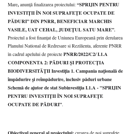
,
“SPRIJIN PENTRU
Mare
anunță finalizarea proiectului:
INVESTIȚII ÎN NOI SUPRAFEȚE OCUPATE DE
PĂDURI”
DIN PNRR, BENEFICIAR MARCHIS
VASILE, UAT CEHAL, JUDEȚUL SATU MARE”
.
Proiectul a fost finanțat de Uniunea Europeană prin derularea
Planului National de Redresare si Rezilienta, aferente PNRR
PNRR/2022/C2/ I.1.A
în cadrul apelului de proiecte
COMPONENTA 2: PĂDURI ȘI PROTECȚIA
BIODIVERSITĂȚII Investiția 1. Campania națională de
împădurire și reîmpădurire, inclusiv păduri urbane
Schemă de ajutor de stat Subinvestiția I.1.A - "SPRIJIN
PENTRU INVESTIȚII ÎN NOI SUPRAFEŢE
OCUPATE DE PĂDURI”
.
Obiectivul general al proiectului:
crearea de noi suprafețe