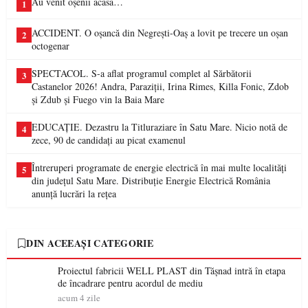
Au venit oșenii acasă…
1
ACCIDENT. O oșancă din Negrești-Oaș a lovit pe trecere un oșan
2
octogenar
SPECTACOL. S-a aflat programul complet al Sărbătorii
3
Castanelor 2026! Andra, Paraziții, Irina Rimes, Killa Fonic, Zdob
și Zdub și Fuego vin la Baia Mare
EDUCAȚIE. Dezastru la Titluraziare în Satu Mare. Nicio notă de
4
zece, 90 de candidați au picat examenul
Întreruperi programate de energie electrică în mai multe localități
5
din județul Satu Mare. Distribuție Energie Electrică România
anunță lucrări la rețea
DIN ACEEAȘI CATEGORIE
Proiectul fabricii WELL PLAST din Tășnad intră în etapa
de încadrare pentru acordul de mediu
acum 4 zile