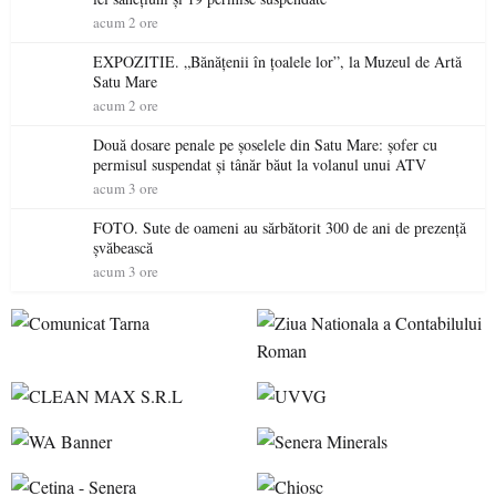
acum 2 ore
EXPOZITIE. „Bănățenii în țoalele lor”, la Muzeul de Artă
Satu Mare
acum 2 ore
Două dosare penale pe șoselele din Satu Mare: șofer cu
permisul suspendat și tânăr băut la volanul unui ATV
acum 3 ore
FOTO. Sute de oameni au sărbătorit 300 de ani de prezență
șvăbească
acum 3 ore