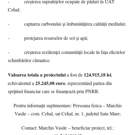
-
creșterea suprafețelor ocupate de păduri în UAT
Cehal;
-
captarea carbonului și îmbunătățirea calității mediului;
-
protejarea resurselor de sol și apă;
-
creșterea rezilienței comunității locale în fața efectelor
schimbărilor climatice.
Valoarea totala a proiectului
124.915,18 lei
a fost de
,
25.245,08 euro
echivalentul a
,
reprezentând partea din
sprijinul financiar care se finanțează prin PNRR.
Pentru informații suplimentare: Persoana fizica – Marchis
Vasile – com. Cehal, sat Cehal, nr. 1, judetul Satu Mare;
Contact: Marchis Vasile – beneficiar proiect, tel.: