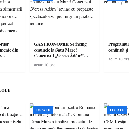
rilor
GASTRONOMIE Se încing
Programul
amente din
ceaunele la Satu Mare!
continuă și
:
Concursul „Veress Ádám”
acum 10 or
ării cu
revine cu preparate
acum 10 ore
ricilor de
spectaculoase, premii și un jurat
în pericol
de renume
e
COLE
LOCALE
LOCALE