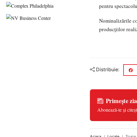
pentru spectacolu
Nominalizările co
producțiilor real
Distribuie:
Primește zia
Abonează-te și citeșt
Acasa
Locale
Trupa 