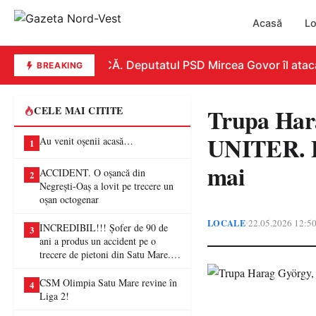
Acasă
Lo
REPLICĂ. Deputatul PSD Mircea Govor îl atacă du
BREAKING
Trupa Hara
CELE MAI CITITE
UNITER. Pub
Au venit oșenii acasă…
1
mai
ACCIDENT. O oșancă din
2
Negrești-Oaș a lovit pe trecere un
oșan octogenar
LOCALE
22.05.2026 12:5
•
INCREDIBIL!!! Șofer de 90 de
3
ani a produs un accident pe o
trecere de pietoni din Satu Mare. O
femeie a ajuns la spital
CSM Olimpia Satu Mare revine în
4
Liga 2!