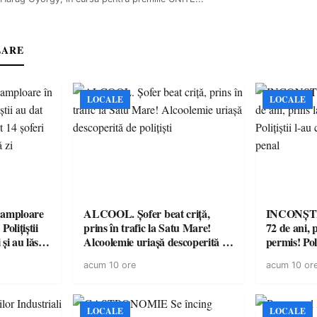
LARE
LOCALE
LOCALE
amploare
ALCOOL. Șofer beat criță,
INCONȘTI
olițiștii
prins în trafic la Satu Mare!
72 de ani, 
și au lăsat
Alcoolemie uriașă descoperită de
permis! Poli
într-o
polițiști
cu un dosa
acum 10 ore
acum 10 or
LOCALE
LOCALE