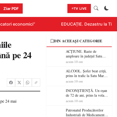
Ziar PDF
TV LIVE
catori economici”
EDUCAȚIE. Dezastru la Titlura
ile
DIN ACEEAȘI CATEGORIE
ână pe 24
ACȚIUNE. Razie de
amploare în județul Satu
Mare! Polițiștii au dat sute
acum 10 ore
de amenzi și au lăsat 14
șoferi fără permis într-o
ALCOOL. Șofer beat criță,
singură zi
prins în trafic la Satu Mare!
Alcoolemie uriașă
acum 10 ore
descoperită de polițiști
INCONȘTIENȚĂ. Un oșan
de 72 de ani, prins la volan
fără permis! Polițiștii l-au
acum 10 ore
cadorosit cu un dosar penal
Patronatul Producătorilor
Industriali de Medicamente