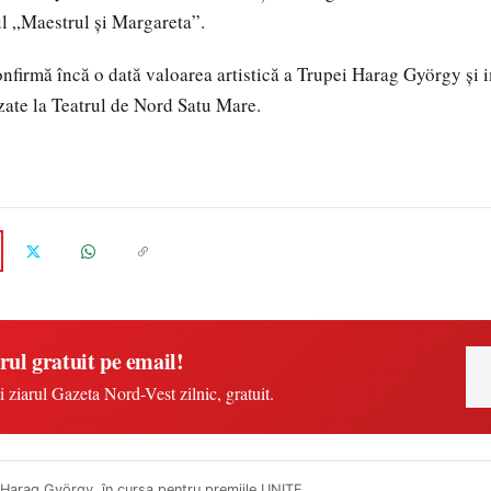
l „Maestrul și Margareta”.
nfirmă încă o dată valoarea artistică a Trupei Harag György și 
izate la Teatrul de Nord Satu Mare.
rul gratuit pe email!
i ziarul Gazeta Nord-Vest zilnic, gratuit.
Harag György, în cursa pentru premiile UNITE...