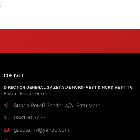
e
CONTACT
DIRECTOR GENERAL GAZETA DE NORD-VEST & NORD VEST TV:
Razvan Mircea Govor
Strada Petofi Sandor 4/A, Satu Mare
0361-407733
gazeta_nv@yahoo.com