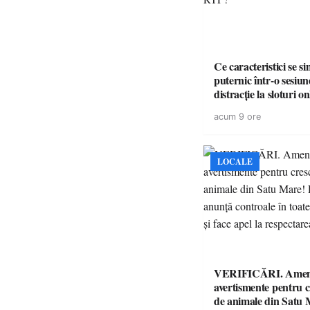
Ce caracteristici se s
puternic într-o sesiun
distracție la sloturi on
volatilitatea sau nive
acum 9 ore
LOCALE
VERIFICĂRI. Amenz
avertismente pentru c
de animale din Satu 