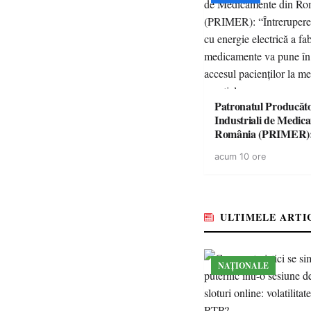
Patronatul Producăto
Industriali de Medic
România (PRIMER)
“Întreruperea aliment
acum 10 ore
energie electrică a fab
medicamente va pune 
accesul pacienților la
medicamente esențial
ULTIMELE ARTI
NAȚIONALE