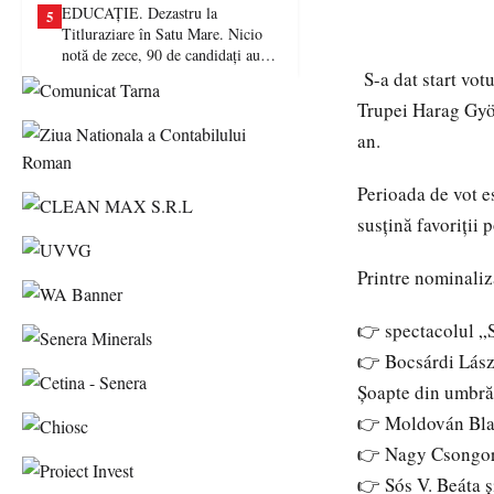
EDUCAȚIE. Dezastru la
5
Titluraziare în Satu Mare. Nicio
notă de zece, 90 de candidați au
picat examenul
S-a dat start votu
Trupei Harag Györ
an.
Perioada de vot es
susțină favoriții
Printre nominaliz
👉 spectacolul „
👉 Bocsárdi Lász
Șoapte din umbră
👉 Moldován Blank
👉 Nagy Csongor Z
👉 Sós V. Beáta ș