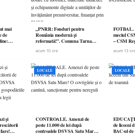
imt mai
„PNRR: Fonduri pentru
FOTBAL. Mă
e de
România modernă și
meciul CS
line:
reformată!”. Comuna Tarna
– CSM Reși
lul RTP?
Mare a finalizat proiectul de
avertisment
acum 10 ore
acum 13 or
dotare cu mobilier, materiale
suporteri
didactice și echipamente digitale
a unităților de învățământ
preuniversitar, finanțat prin
LOCALE
LOCALE
PNRR
i și
CONTROALE. Amenzi de
EDUCAȚIE.
rescătorii
peste 11.000 de lei după
de liceeni 
Mare!
controalele DSVSA Satu Mare!
BAC-ul de