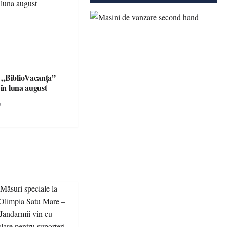
 „BiblioVacanța”
 în luna august
e