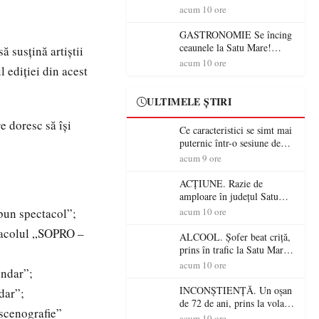
din România (PRIMER):
acum 10 ore
“Întreruperea alimentării cu
energie electrică a fabricilor
GASTRONOMIE Se încing
de medicamente va pune în
ceaunele la Satu Mare!
ă susțină artiștii
pericol accesul pacienților la
Concursul „Veress Ádám”
acum 10 ore
 ediției din acest
medicamente esențiale
revine cu preparate
spectaculoase, premii și un
jurat de renume
ULTIMELE ȘTIRI
e doresc să își
Ce caracteristici se simt mai
puternic într-o sesiune de
distracție la sloturi online:
acum 9 ore
volatilitatea sau nivelul
RTP?
ACȚIUNE. Razie de
amploare în județul Satu
Mare! Polițiștii au dat sute
bun spectacol”;
acum 10 ore
de amenzi și au lăsat 14
ctacolul „SOPRO –
șoferi fără permis într-o
ALCOOL. Șofer beat criță,
singură zi
prins în trafic la Satu Mare!
Alcoolemie uriașă
acum 10 ore
undar”;
descoperită de polițiști
INCONȘTIENȚĂ. Un oșan
dar”;
de 72 de ani, prins la volan
 scenografie”
fără permis! Polițiștii l-au
acum 10 ore