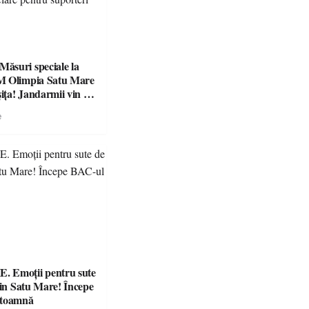
suri speciale la
M Olimpia Satu Mare
ța! Jandarmii vin cu
e clare pentru
e
 Emoții pentru sute
din Satu Mare! Începe
 toamnă