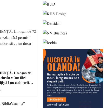
ENȚĂ. Un oșan de
prins la volan fără
țiștii l-au cadorosit
r penal
e