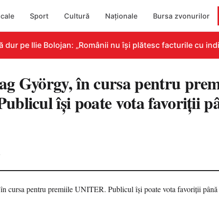
cale
Sport
Cultură
Naționale
Bursa zvonurilor
r pe Ilie Bolojan: „Românii nu își plătesc facturile cu indi
g György, în cursa pentru premi
licul își poate vota favoriții p
0