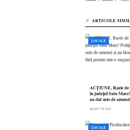
ARTICOLE SIMI
LOCALE
ACȚIUNE. Razie de 
în județul Satu Mare! P
au dat sute de amenzi 
14 șoferi fără permis 
acum 10 ore
singură zi
LOCALE