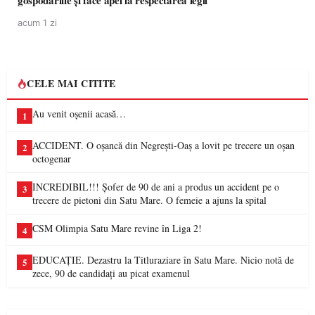
gospodăriile și face apel la respectarea legii
acum 1 zi
CELE MAI CITITE
Au venit oșenii acasă…
1
ACCIDENT. O oșancă din Negrești-Oaș a lovit pe trecere un oșan
2
octogenar
INCREDIBIL!!! Șofer de 90 de ani a produs un accident pe o
3
trecere de pietoni din Satu Mare. O femeie a ajuns la spital
CSM Olimpia Satu Mare revine în Liga 2!
4
EDUCAȚIE. Dezastru la Titluraziare în Satu Mare. Nicio notă de
5
zece, 90 de candidați au picat examenul