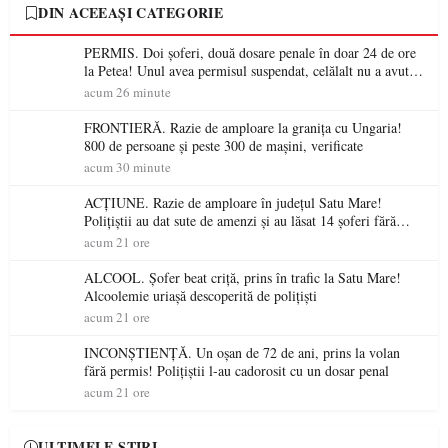
DIN ACEEAȘI CATEGORIE
PERMIS. Doi șoferi, două dosare penale în doar 24 de ore
la Petea! Unul avea permisul suspendat, celălalt nu a avut
niciodată permis
acum 26 minute
FRONTIERĂ. Razie de amploare la granița cu Ungaria!
800 de persoane și peste 300 de mașini, verificate
acum 30 minute
ACȚIUNE. Razie de amploare în județul Satu Mare!
Polițiștii au dat sute de amenzi și au lăsat 14 șoferi fără
permis într-o singură zi
acum 21 ore
ALCOOL. Șofer beat criță, prins în trafic la Satu Mare!
Alcoolemie uriașă descoperită de polițiști
acum 21 ore
INCONȘTIENȚĂ. Un oșan de 72 de ani, prins la volan
fără permis! Polițiștii l-au cadorosit cu un dosar penal
acum 21 ore
ULTIMELE ȘTIRI