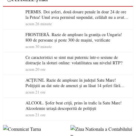
PERMIS. Doi șoferi, două dosare penale în doar 24 de ore
la Petea! Unul avea permisul suspendat, celălalt nu a avut
niciodată permis
acum 26 minute
FRONTIERĂ. Razie de amploare la granița cu Ungaria!
800 de persoane și peste 300 de mașini, verificate
acum 30 minute
Ce caracteristici se simt mai puternic într-o sesiune de
distracție la sloturi online: volatilitatea sau nivelul RTP?
acum 20 ore
ACȚIUNE. Razie de amploare în județul Satu Mare!
Polițiștii au dat sute de amenzi și au lăsat 14 șoferi fără
permis într-o singură zi
acum 21 ore
ALCOOL. Șofer beat criță, prins în trafic la Satu Mare!
Alcoolemie uriașă descoperită de polițiști
acum 21 ore