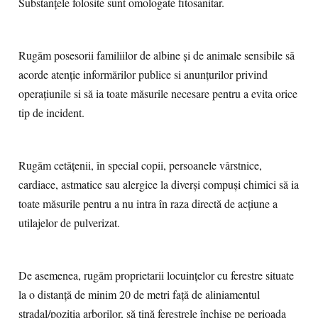
Substanțele folosite sunt omologate fitosanitar.
Rugăm posesorii familiilor de albine și de animale sensibile să
acorde atenție informărilor publice si anunțurilor privind
operațiunile si să ia toate măsurile necesare pentru a evita orice
tip de incident.
Rugăm cetățenii, în special copii, persoanele vârstnice,
cardiace, astmatice sau alergice la diverși compuși chimici să ia
toate măsurile pentru a nu intra în raza directă de acțiune a
utilajelor de pulverizat.
De asemenea, rugăm proprietarii locuințelor cu ferestre situate
la o distanță de minim 20 de metri față de aliniamentul
stradal/poziția arborilor, să țină ferestrele închise pe perioada