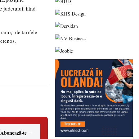
e județului, fiind
gram și de tarifele
ietenos.
Abonează-te