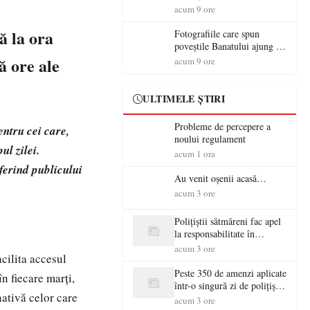
aventură și lecții despre
acum 9 ore
democrație pentru copiii din
tabăra de vară
ă la ora
Fotografiile care spun
poveștile Banatului ajung la
Muzeul de Artă Satu Mare
ă ore ale
acum 9 ore
ULTIMELE ȘTIRI
Probleme de percepere a
ntru cei care,
noului regulament
ul zilei.
acum 1 ora
oferind publicului
Au venit oșenii acasă…
acum 3 ore
Polițiștii sătmăreni fac apel
la responsabilitate în
trafic…
acum 3 ore
cilita accesul
Peste 350 de amenzi aplicate
n fiecare marți,
într-o singură zi de polițiștii
ativă celor care
sătmăreni
acum 3 ore