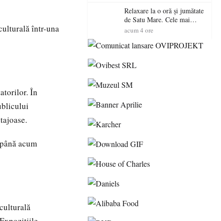
Relaxare la o oră și jumătate
de Satu Mare. Cele mai
culturală într-una
spectaculoase piscine
acum 4 ore
exterioare cu cazare din
Maramureș, ideale pentru o
escapadă de vară
atorilor. În
ublicului
tajoase.
t până acum
 culturală
Expozițiile