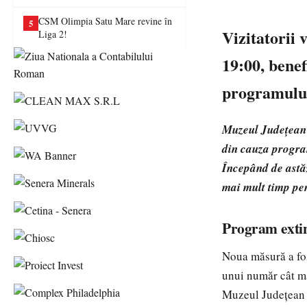
va juca în Liga a II-a
CSM Olimpia Satu Mare revine în
5
Vizitatorii 
Liga 2!
19:00, benef
programulu
Muzeul Județean S
din cauza programu
Începând de astăz
mai mult timp pen
Program extin
Noua măsură a fos
unui număr cât mai
Muzeul Județean S