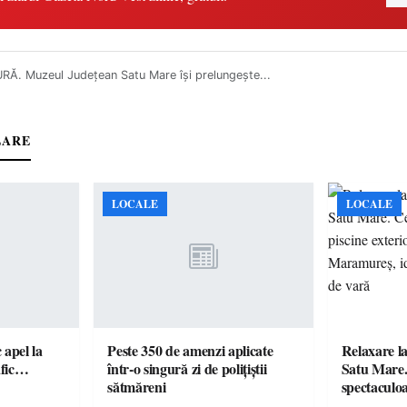
RĂ. Muzeul Județean Satu Mare își prelungește...
LARE
LOCALE
LOCALE
c apel la
Peste 350 de amenzi aplicate
Relaxare la
te în trafic…
într-o singură zi de polițiștii
Satu Mare.
sătmăreni
spectaculoa
cu cazare di