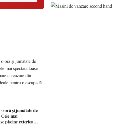
 o oră și jumătate de
 Cele mai
se piscine exterioare
n Maramureș, ideale