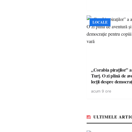
LOCALE
„Corabia piraților” a 
Turț. O zi plină de av
lecții despre democra
copiii din tabăra de 
acum 9 ore
ULTIMELE ARTI