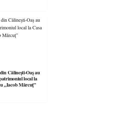
scapadă de vară
 din Călinești-Oaș au
patrimoniul local la
u „Iacob Mărcuț”