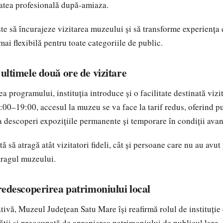
itatea profesională după-amiaza.
ște să încurajeze vizitarea muzeului și să transforme experiența 
mai flexibilă pentru toate categoriile de public.
 ultimele două ore de vizitare
a programului, instituția introduce și o facilitate destinată vizit
7:00–19:00, accesul la muzeu se va face la tarif redus, oferind p
a descoperi expozițiile permanente și temporare în condiții avan
 să atragă atât vizitatori fideli, cât și persoane care nu au avu
pragul muzeului.
 redescoperirea patrimoniului local
ativă, Muzeul Județean Satu Mare își reafirmă rolul de instituție
ții și preocupată de apropierea patrimoniului de publicul larg. 