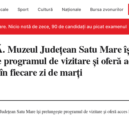
cale
Sport
Cultură
Naționale
Bursa zvonurilor
e. Nicio notă de zece, 90 de candidați au picat examenul
Muzeul Județean Satu Mare îș
 programul de vizitare și oferă a
 în fiecare zi de marți
8