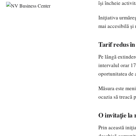
își încheie activ
Inițiativa urmăre
mai accesibilă și 
Tarif redus în
Pe lângă extindere
intervalul orar 1
oportunitatea de 
Măsura este menită
ocazia să treacă 
O invitație la
Prin această iniți
deschisă comunită