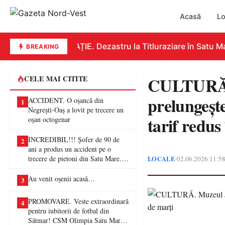
Acasă
Lo
EDUCAȚIE. Dezastru la Titluraziare în Satu Mar
BREAKING
CULTURĂ. 
CELE MAI CITITE
prelungește
ACCIDENT. O oșancă din
1
Negrești-Oaș a lovit pe trecere un
tarif redus
oșan octogenar
INCREDIBIL!!! Șofer de 90 de
2
ani a produs un accident pe o
trecere de pietoni din Satu Mare. O
LOCALE
02.06.2026 11:5
•
femeie a ajuns la spital
Au venit oșenii acasă…
3
PROMOVARE. Veste extraordinară
4
pentru iubitorii de fotbal din
Sătmar! CSM Olimpia Satu Mare