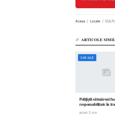
Acasa
Locale
CULTU
ARTICOLE SIMI
LOCALE
Polițiștii sătmăreni fa
responsabilita
acum 3 ore