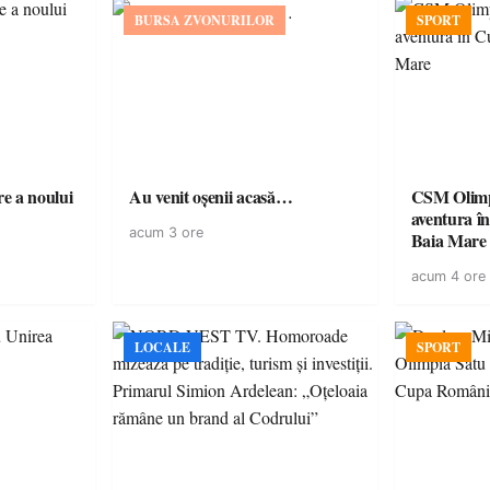
BURSA ZVONURILOR
SPORT
e a noului
Au venit oșenii acasă…
CSM Olimp
aventura în Cupa României la
acum 3 ore
Baia Mare
acum 4 ore
LOCALE
SPORT