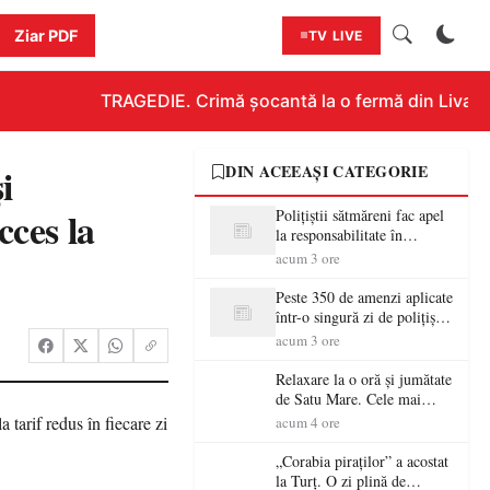
Ziar PDF
TV LIVE
TRAGEDIE. Crimă șocantă la o fermă din Livada!!!
i
DIN ACEEAȘI CATEGORIE
cces la
Polițiștii sătmăreni fac apel
la responsabilitate în
trafic…
acum 3 ore
Peste 350 de amenzi aplicate
într-o singură zi de polițiștii
sătmăreni
acum 3 ore
Relaxare la o oră și jumătate
de Satu Mare. Cele mai
spectaculoase piscine
acum 4 ore
exterioare cu cazare din
Maramureș, ideale pentru o
„Corabia piraților” a acostat
escapadă de vară
la Turț. O zi plină de