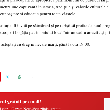
ncursiune captivantă în istoria, tradițiile și valorile culturale al
 cunoaștere și educație pentru toate vârstele.
tituției îi invită pe sătmăreni și pe turiști să profite de noul pro
escoperi bogăția patrimoniului local într-un cadru atractiv și pr
 așteptați cu drag în fiecare marți, până la ora 19:00.
rul gratuit pe email!
i ziarul Gazeta Nord-Vest zilnic, gratuit.