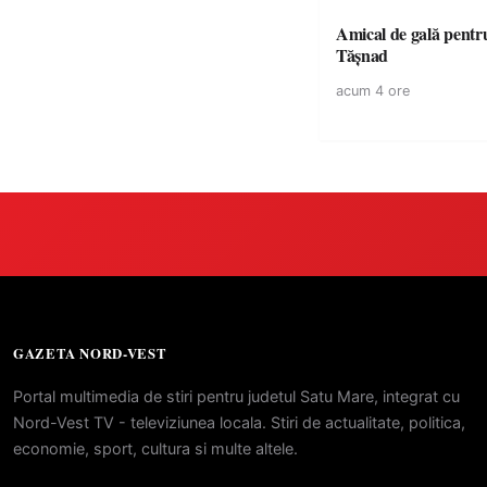
Amical de gală pentr
Tășnad
acum 4 ore
GAZETA NORD-VEST
Portal multimedia de stiri pentru judetul Satu Mare, integrat cu
Nord-Vest TV - televiziunea locala. Stiri de actualitate, politica,
economie, sport, cultura si multe altele.