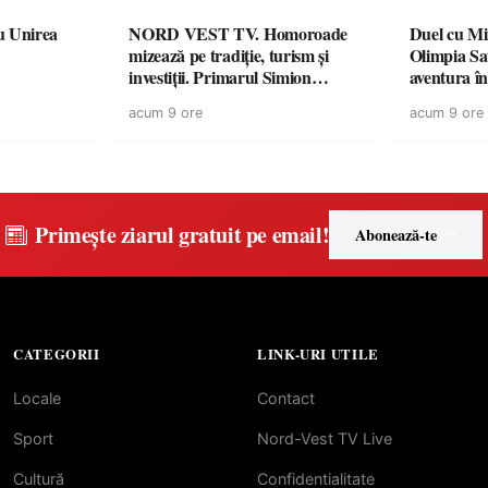
u Unirea
NORD VEST TV. Homoroade
Duel cu Mi
mizează pe tradiție, turism și
Olimpia Sa
investiții. Primarul Simion
aventura î
Ardelean: „Oțeloaia rămâne un
Baia Mare
acum 9 ore
acum 9 ore
brand al Codrului”
Primește ziarul gratuit pe email!
Abonează-te
CATEGORII
LINK-URI UTILE
Locale
Contact
Sport
Nord-Vest TV Live
Cultură
Confidentialitate