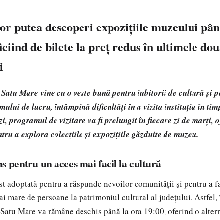
vor putea descoperi expozițiile muzeului pân
iciind de bilete la preț redus în ultimele dou
i
atu Mare vine cu o veste bună pentru iubitorii de cultură și pe
lui de lucru, întâmpină dificultăți în a vizita instituția în timp
i, programul de vizitare va fi prelungit în fiecare zi de marți, 
tru a explora colecțiile și expozițiile găzduite de muzeu.
s pentru un acces mai facil la cultură
t adoptată pentru a răspunde nevoilor comunității și pentru a fa
 mare de persoane la patrimoniul cultural al județului. Astfel, î
atu Mare va rămâne deschis până la ora 19:00, oferind o altern