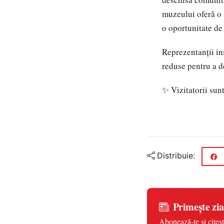
muzeului oferă o i
o oportunitate de
Reprezentanții ins
reduse pentru a d
✨ Vizitatorii sunt
Distribuie:
Primește zia
Abonează-te și citeșt