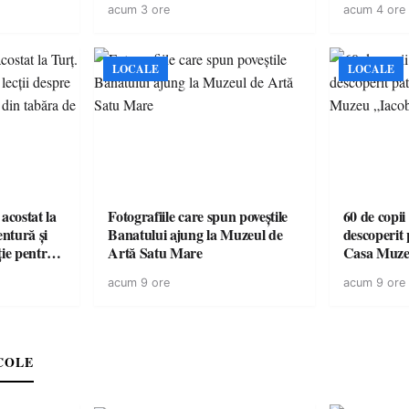
acum 3 ore
acum 4 ore
pentru o e
LOCALE
LOCALE
acostat la
Fotografiile care spun poveștile
60 de copii
entură și
Banatului ajung la Muzeul de
descoperit 
ție pentru
Artă Satu Mare
Casa Muze
vară
acum 9 ore
acum 9 ore
COLE