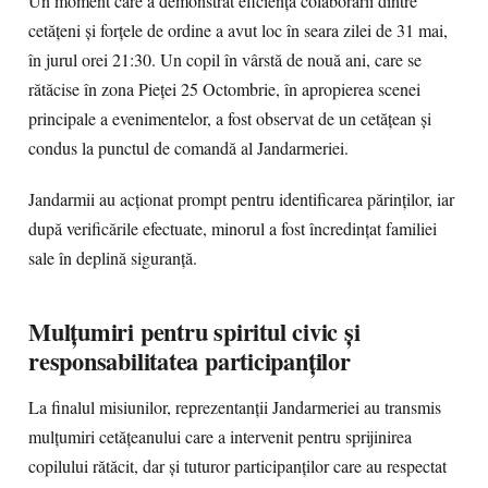
Un moment care a demonstrat eficiența colaborării dintre
cetățeni și forțele de ordine a avut loc în seara zilei de 31 mai,
în jurul orei 21:30. Un copil în vârstă de nouă ani, care se
rătăcise în zona Pieței 25 Octombrie, în apropierea scenei
principale a evenimentelor, a fost observat de un cetățean și
condus la punctul de comandă al Jandarmeriei.
Jandarmii au acționat prompt pentru identificarea părinților, iar
după verificările efectuate, minorul a fost încredințat familiei
sale în deplină siguranță.
Mulțumiri pentru spiritul civic și
responsabilitatea participanților
La finalul misiunilor, reprezentanții Jandarmeriei au transmis
mulțumiri cetățeanului care a intervenit pentru sprijinirea
copilului rătăcit, dar și tuturor participanților care au respectat