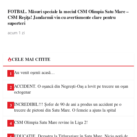
FOTBAL. Măsuri speciale la meciul CSM Olimpia Satu Mare –
CSM Reșița! Jandarmii vin cu avertismente clare pentru
suporteri
acum 1 zi
CELE MAI CITITE
Au venit oșenii acasă…
1
ACCIDENT. O oșancă din Negrești-Oaș a lovit pe trecere un oșan
2
octogenar
INCREDIBIL!!! Șofer de 90 de ani a produs un accident pe o
3
trecere de pietoni din Satu Mare. O femeie a ajuns la spital
CSM Olimpia Satu Mare revine în Liga 2!
4
EDUCAȚIE. Dezastru la Titluraziare în Satu Mare. Nicio notă de