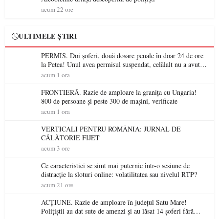
acum 22 ore
ULTIMELE ȘTIRI
PERMIS. Doi șoferi, două dosare penale în doar 24 de ore
la Petea! Unul avea permisul suspendat, celălalt nu a avut
niciodată permis
acum 1 ora
FRONTIERĂ. Razie de amploare la granița cu Ungaria!
800 de persoane și peste 300 de mașini, verificate
acum 1 ora
VERTICALI PENTRU ROMÂNIA: JURNAL DE
CĂLĂTORIE FIJET
acum 3 ore
Ce caracteristici se simt mai puternic într-o sesiune de
distracție la sloturi online: volatilitatea sau nivelul RTP?
acum 21 ore
ACȚIUNE. Razie de amploare în județul Satu Mare!
Polițiștii au dat sute de amenzi și au lăsat 14 șoferi fără