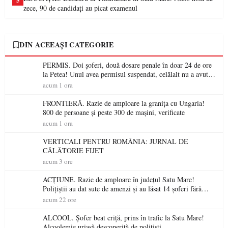
5
zece, 90 de candidați au picat examenul
DIN ACEEAȘI CATEGORIE
PERMIS. Doi șoferi, două dosare penale în doar 24 de ore
la Petea! Unul avea permisul suspendat, celălalt nu a avut
niciodată permis
acum 1 ora
FRONTIERĂ. Razie de amploare la granița cu Ungaria!
800 de persoane și peste 300 de mașini, verificate
acum 1 ora
VERTICALI PENTRU ROMÂNIA: JURNAL DE
CĂLĂTORIE FIJET
acum 3 ore
ACȚIUNE. Razie de amploare în județul Satu Mare!
Polițiștii au dat sute de amenzi și au lăsat 14 șoferi fără
permis într-o singură zi
acum 22 ore
ALCOOL. Șofer beat criță, prins în trafic la Satu Mare!
Alcoolemie uriașă descoperită de polițiști